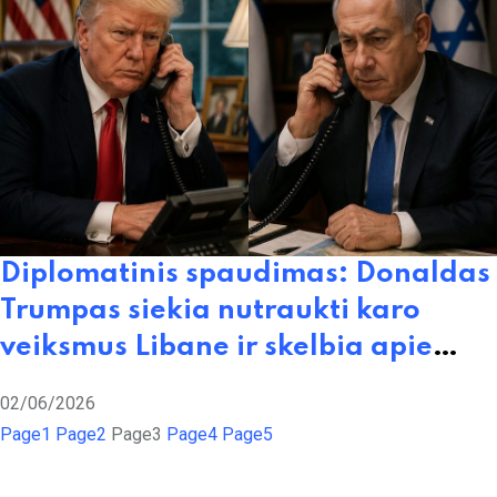
Diplomatinis spaudimas: Donaldas
Trumpas siekia nutraukti karo
veiksmus Libane ir skelbia apie
Izraelio bei „Hezbollah“ paliaubas
02/06/2026
Page
1
Page
2
Page
3
Page
4
Page
5