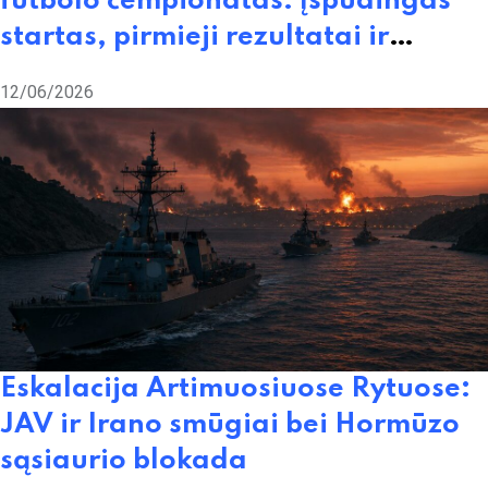
futbolo čempionatas: įspūdingas
startas, pirmieji rezultatai ir
ekonominiai rekordai
12/06/2026
Eskalacija Artimuosiuose Rytuose:
JAV ir Irano smūgiai bei Hormūzo
sąsiaurio blokada