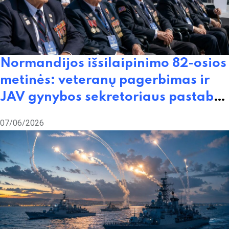
Normandijos išsilaipinimo 82-osios
metinės: veteranų pagerbimas ir
JAV gynybos sekretoriaus pastabos
dėl migracijos Europoje
07/06/2026