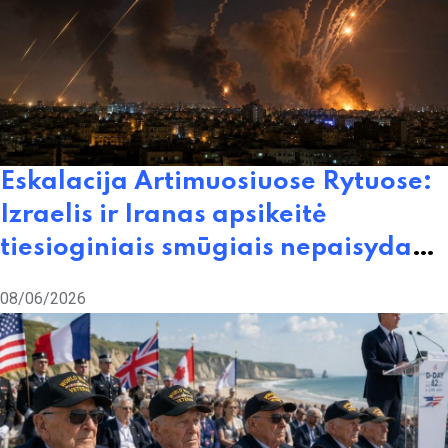
Eskalacija Artimuosiuose Rytuose:
Izraelis ir Iranas apsikeitė
tiesioginiais smūgiais nepaisydami
Donaldo Trumpo spaudimo
08/06/2026