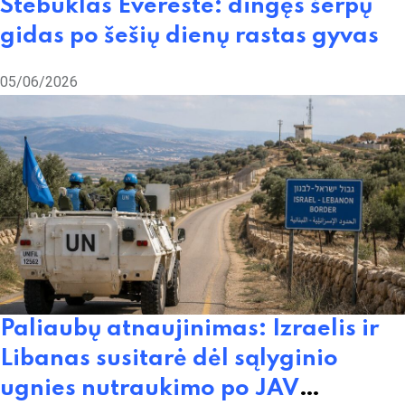
Stebuklas Evereste: dingęs šerpų
gidas po šešių dienų rastas gyvas
05/06/2026
Paliaubų atnaujinimas: Izraelis ir
Libanas susitarė dėl sąlyginio
ugnies nutraukimo po JAV