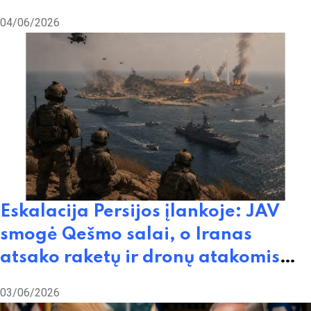
tarpininkavimo
04/06/2026
Eskalacija Persijos įlankoje: JAV
smogė Qešmo salai, o Iranas
atsako raketų ir dronų atakomis
prieš Kuveitą bei Bahreiną
03/06/2026