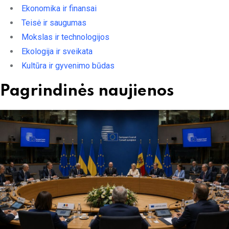
Ekonomika ir finansai
Teisė ir saugumas
Mokslas ir technologijos
Ekologija ir sveikata
Kultūra ir gyvenimo būdas
Pagrindinės naujienos