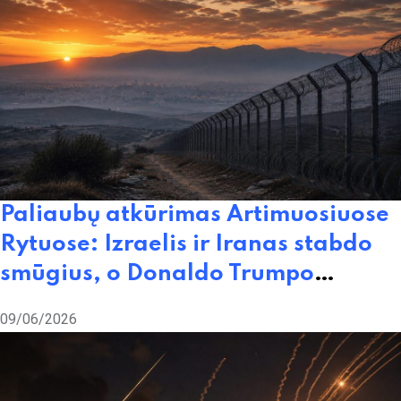
Paliaubų atkūrimas Artimuosiuose
Rytuose: Izraelis ir Iranas stabdo
smūgius, o Donaldo Trumpo
spaudimas duoda rezultatų
09/06/2026