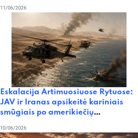
11/06/2026
Eskalacija Artimuosiuose Rytuose:
JAV ir Iranas apsikeitė kariniais
smūgiais po amerikiečių
sraigtasparnio „Apache“
10/06/2026
numušimo