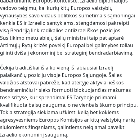
dabartiniame Europos kontekste. Izraelio diplomatijos
vadovo teigimu, kai kurių kitų Europos valstybių
vyriausybės savo vidaus politikos sumetimais sąmoningai
kenkia ES ir Izraelio santykiams, stengdamosi pakreipti
visą Bendriją link radikalios antiizraeliškos pozicijos.
Susitikimo metu abiejų šalių ministrai taip pat aptarė
Artimųjų Rytų krizės poveikį Europai bei galimybes toliau
gilinti dvišalį ekonominį bei strateginį bendradarbiavimą.
Čekija tradiciškai išlaiko vieną iš labiausiai Izraelį
palaikančių pozicijų visoje Europos Sąjungoje. Šalies
valdžios atstovai pabrėžė, kad ateityje aktyviai ieškos
bendraminčių ir sieks formuoti blokuojančias mažumas
tose srityse, kur sprendimai ES Taryboje priimami
kvalifikuota balsų dauguma, o ne vienbalsiškumo principu.
Tokia strategija siekiama užkirsti kelią bet kokiems
agresyvesniems Europos Komisijos ar kitų valstybių narių
siūlomiems žingsniams, galintiems neigiamai paveikti
Izraelio ekonominį saugumą.