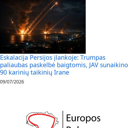
Eskalacija Persijos įlankoje: Trumpas
paliaubas paskelbė baigtomis, JAV sunaikino
90 karinių taikinių Irane
09/07/2026