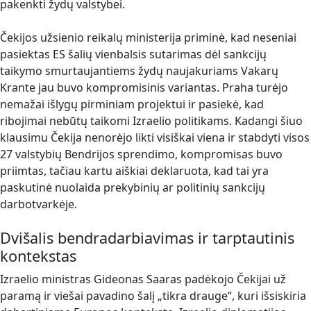
pakenkti žydų valstybei.
Čekijos užsienio reikalų ministerija priminė, kad neseniai
pasiektas ES šalių vienbalsis sutarimas dėl sankcijų
taikymo smurtaujantiems žydų naujakuriams Vakarų
Krante jau buvo kompromisinis variantas. Praha turėjo
nemažai išlygų pirminiam projektui ir pasiekė, kad
ribojimai nebūtų taikomi Izraelio politikams. Kadangi šiuo
klausimu Čekija nenorėjo likti visiškai viena ir stabdyti visos
27 valstybių Bendrijos sprendimo, kompromisas buvo
priimtas, tačiau kartu aiškiai deklaruota, kad tai yra
paskutinė nuolaida prekybinių ar politinių sankcijų
darbotvarkėje.
Dvišalis bendradarbiavimas ir tarptautinis
kontekstas
Izraelio ministras Gideonas Saaras padėkojo Čekijai už
paramą ir viešai pavadino šalį „tikra drauge“, kuri išsiskiria