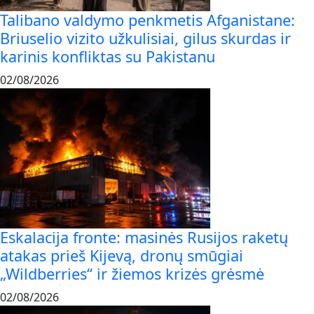
Talibano valdymo penkmetis Afganistane:
Briuselio vizito užkulisiai, gilus skurdas ir
karinis konfliktas su Pakistanu
02/08/2026
Eskalacija fronte: masinės Rusijos raketų
atakas prieš Kijevą, dronų smūgiai
„Wildberries“ ir žiemos krizės grėsmė
02/08/2026