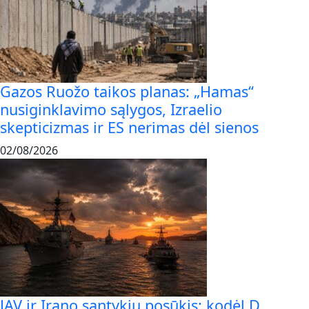
Gazos Ruožo taikos planas: „Hamas“
nusiginklavimo sąlygos, Izraelio
skepticizmas ir ES nerimas dėl sienos
02/08/2026
JAV ir Irano santykių posūkis: kodėl D.