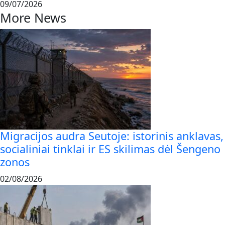
09/07/2026
More News
Migracijos audra Seutoje: istorinis anklavas,
socialiniai tinklai ir ES skilimas dėl Šengeno
zonos
02/08/2026