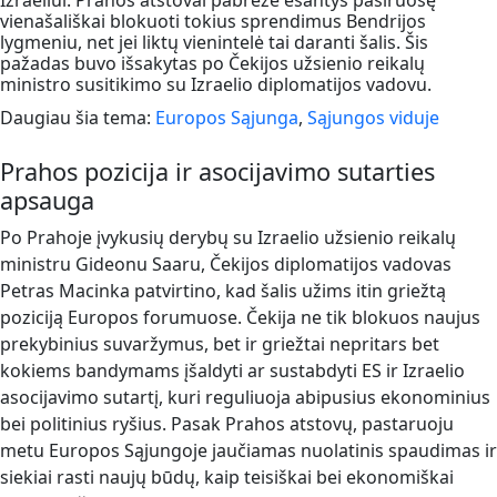
Izraeliui. Prahos atstovai pabrėžė esantys pasiruošę
vienašališkai blokuoti tokius sprendimus Bendrijos
lygmeniu, net jei liktų vienintelė tai daranti šalis. Šis
pažadas buvo išsakytas po Čekijos užsienio reikalų
ministro susitikimo su Izraelio diplomatijos vadovu.
Daugiau šia tema:
Europos Sąjunga
,
Sąjungos viduje
Prahos pozicija ir asocijavimo sutarties
apsauga
Po Prahoje įvykusių derybų su Izraelio užsienio reikalų
ministru Gideonu Saaru, Čekijos diplomatijos vadovas
Petras Macinka patvirtino, kad šalis užims itin griežtą
poziciją Europos forumuose. Čekija ne tik blokuos naujus
prekybinius suvaržymus, bet ir griežtai nepritars bet
kokiems bandymams įšaldyti ar sustabdyti ES ir Izraelio
asocijavimo sutartį, kuri reguliuoja abipusius ekonominius
bei politinius ryšius. Pasak Prahos atstovų, pastaruoju
metu Europos Sąjungoje jaučiamas nuolatinis spaudimas ir
siekiai rasti naujų būdų, kaip teisiškai bei ekonomiškai