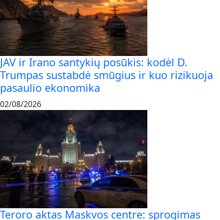
JAV ir Irano santykių posūkis: kodėl D.
Trumpas sustabdė smūgius ir kuo rizikuoja
pasaulio ekonomika
02/08/2026
Teroro aktas Maskvos centre: sprogimas