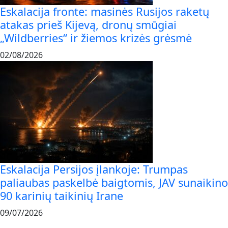
Eskalacija fronte: masinės Rusijos raketų
atakas prieš Kijevą, dronų smūgiai
„Wildberries“ ir žiemos krizės grėsmė
02/08/2026
Eskalacija Persijos įlankoje: Trumpas
paliaubas paskelbė baigtomis, JAV sunaikino
90 karinių taikinių Irane
09/07/2026