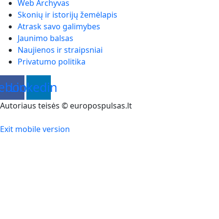
Web Archyvas
Skonių ir istorijų žemėlapis
Atrask savo galimybes
Jaunimo balsas
Naujienos ir straipsniai
Privatumo politika
ebook
Linkedin
Autoriaus teisės © europospulsas.lt
Exit mobile version