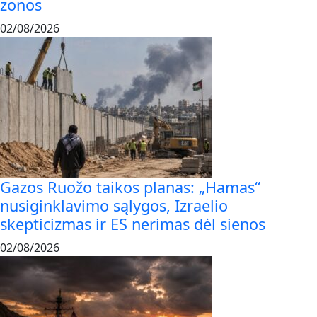
zonos
02/08/2026
Gazos Ruožo taikos planas: „Hamas“
nusiginklavimo sąlygos, Izraelio
skepticizmas ir ES nerimas dėl sienos
02/08/2026