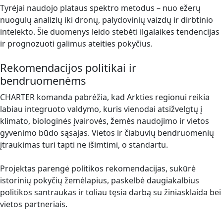
Tyrėjai naudojo plataus spektro metodus – nuo ežerų
nuogulų analizių iki dronų, palydovinių vaizdų ir dirbtinio
intelekto. Šie duomenys leido stebėti ilgalaikes tendencijas
ir prognozuoti galimus ateities pokyčius.
Rekomendacijos politikai ir
bendruomenėms
CHARTER komanda pabrėžia, kad Arkties regionui reikia
labiau integruoto valdymo, kuris vienodai atsižvelgtų į
klimato, biologinės įvairovės, žemės naudojimo ir vietos
gyvenimo būdo sąsajas. Vietos ir čiabuvių bendruomenių
įtraukimas turi tapti ne išimtimi, o standartu.
Projektas parengė politikos rekomendacijas, sukūrė
istorinių pokyčių žemėlapius, paskelbė daugiakalbius
politikos santraukas ir toliau tęsia darbą su žiniasklaida bei
vietos partneriais.