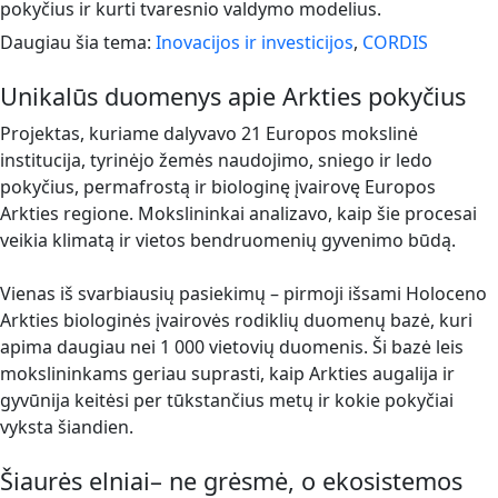
pokyčius ir kurti tvaresnio valdymo modelius.
Daugiau šia tema:
Inovacijos ir investicijos
,
CORDIS
Unikalūs duomenys apie Arkties pokyčius
Projektas, kuriame dalyvavo 21 Europos mokslinė
institucija, tyrinėjo žemės naudojimo, sniego ir ledo
pokyčius, permafrostą ir biologinę įvairovę Europos
Arkties regione. Mokslininkai analizavo, kaip šie procesai
veikia klimatą ir vietos bendruomenių gyvenimo būdą.
Vienas iš svarbiausių pasiekimų – pirmoji išsami Holoceno
Arkties biologinės įvairovės rodiklių duomenų bazė, kuri
apima daugiau nei 1 000 vietovių duomenis. Ši bazė leis
mokslininkams geriau suprasti, kaip Arkties augalija ir
gyvūnija keitėsi per tūkstančius metų ir kokie pokyčiai
vyksta šiandien.
Šiaurės elniai– ne grėsmė, o ekosistemos