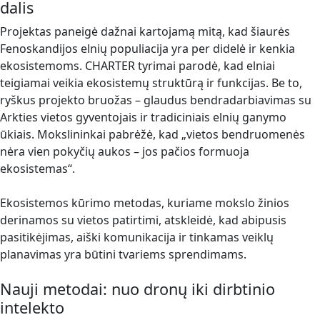
dalis
Projektas paneigė dažnai kartojamą mitą, kad šiaurės
Fenoskandijos elnių populiacija yra per didelė ir kenkia
ekosistemoms. CHARTER tyrimai parodė, kad elniai
teigiamai veikia ekosistemų struktūrą ir funkcijas. Be to,
ryškus projekto bruožas – glaudus bendradarbiavimas su
Arkties vietos gyventojais ir tradiciniais elnių ganymo
ūkiais. Mokslininkai pabrėžė, kad „vietos bendruomenės
nėra vien pokyčių aukos – jos pačios formuoja
ekosistemas“.
Ekosistemos kūrimo metodas, kuriame mokslo žinios
derinamos su vietos patirtimi, atskleidė, kad abipusis
pasitikėjimas, aiški komunikacija ir tinkamas veiklų
planavimas yra būtini tvariems sprendimams.
Nauji metodai: nuo dronų iki dirbtinio
intelekto