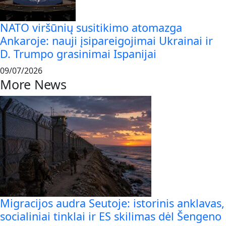
NATO viršūnių susitikimo atomazga
Ankaroje: nauji įsipareigojimai Ukrainai ir
D. Trumpo grasinimai Ispanijai
09/07/2026
More News
Migracijos audra Seutoje: istorinis anklavas,
socialiniai tinklai ir ES skilimas dėl Šengeno