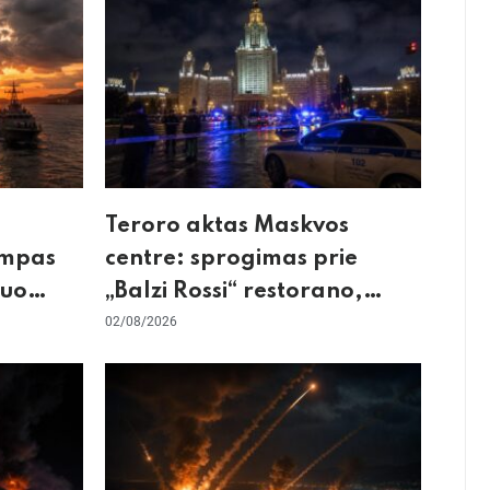
Teroro aktas Maskvos
umpas
centre: sprogimas prie
kuo
„Balzi Rossi“ restorano,
mirtininkės apgulė ir tikrieji
02/08/2026
taikiniai