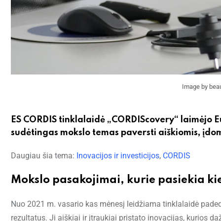
Image by beau
ES CORDIS tinklalaidė „CORDIScovery“ laimėjo
sudėtingas mokslo temas paversti aiškiomis, įdo
Daugiau šia tema:
Inovacijos ir investicijos
,
CORDIS
Mokslo pasakojimai, kurie pasiekia ki
Nuo 2021 m. vasario kas mėnesį leidžiama tinklalaidė pade
rezultatus. Ji aiškiai ir įtraukiai pristato inovacijas, kuri