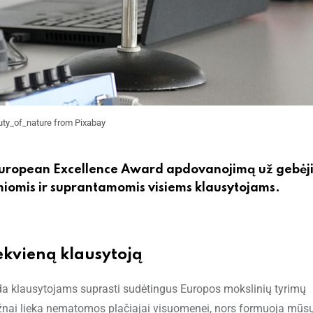
ty_of_nature from Pixabay
 European Excellence Award apdovanojimą už gebė
miomis ir suprantamomis visiems klausytojams.
ekvieną klausytoją
da klausytojams suprasti sudėtingus Europos mokslinių tyrimų
os dažnai lieka nematomos plačiajai visuomenei, nors formuoja mūs