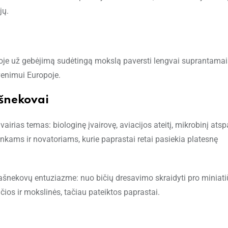
jų.
oje už gebėjimą sudėtingą mokslą paversti lengvai suprantamai
venimui Europoje.
ašnekovai
irias temas: biologinę įvairovę, aviacijos ateitį, mikrobinį ats
nkams ir novatoriams, kurie paprastai retai pasiekia platesnę
 pašnekovų entuziazme: nuo bičių dresavimo skraidyti pro miniati
čios ir mokslinės, tačiau pateiktos paprastai.