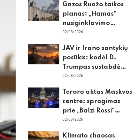
Gazos Ruožo taikos
planas: „Hamas“
nusiginklavimo
sąlygos, Izraelio
02/08/2026
skepticizmas ir ES
JAV ir Irano santykių
nerimas dėl sienos
posūkis: kodėl D.
Trumpas sustabdė
smūgius ir kuo
02/08/2026
rizikuoja pasaulio
Teroro aktas Maskvos
ekonomika
centre: sprogimas
prie „Balzi Rossi“
restorano,
02/08/2026
mirtininkės apgulė ir
Klimato chaosas
tikrieji taikiniai