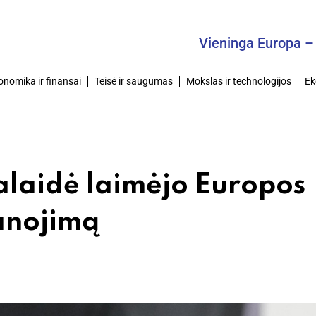
Vieninga Europa – Bendra
onomika ir finansai
Teisė ir saugumas
Mokslas ir technologijos
Ek
alaidė laimėjo Europos
anojimą