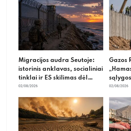
Migracijos audra Seutoje:
Gazos R
istorinis anklavas, socialiniai
„Hamas
tinklai ir ES skilimas dėl
sąlygos
Šengeno zonos
02/08/2026
skeptic
02/08/2026
dėl sie