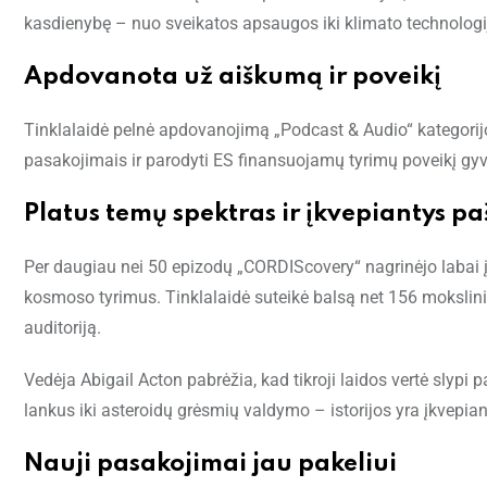
kasdienybę – nuo sveikatos apsaugos iki klimato technologi
Apdovanota už aiškumą ir poveikį
Tinklalaidė pelnė apdovanojimą „Podcast & Audio“ kategorij
pasakojimais ir parodyti ES finansuojamų tyrimų poveikį gy
Platus temų spektras ir įkvepiantys p
Per daugiau nei 50 epizodų „CORDIScovery“ nagrinėjo labai įva
kosmoso tyrimus. Tinklalaidė suteikė balsą net 156 mokslini
auditoriją.
Vedėja Abigail Acton pabrėžia, kad tikroji laidos vertė slypi
lankus iki asteroidų grėsmių valdymo – istorijos yra įkvepian
Nauji pasakojimai jau pakeliui