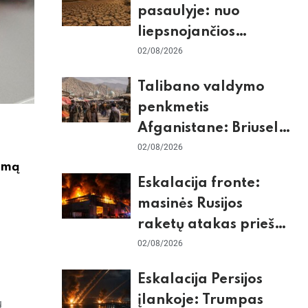
pasaulyje: nuo
liepsnojančios
Europos iki
02/08/2026
stingdančio
Talibano valdymo
Antarktidos
penkmetis
paradokso
Afganistane: Briuselio
vizito užkulisiai, gilus
02/08/2026
jimą
skurdas ir karinis
Eskalacija fronte:
konfliktas su
masinės Rusijos
Pakistanu
raketų atakas prieš
Kijevą, dronų smūgiai
02/08/2026
„Wildberries“ ir
Eskalacija Persijos
žiemos krizės grėsmė
įlankoje: Trumpas
ų