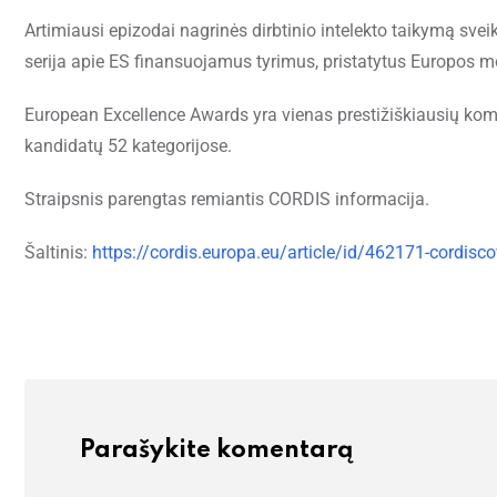
Artimiausi epizodai nagrinės dirbtinio intelekto taikymą svei
serija apie ES finansuojamus tyrimus, pristatytus Europos mo
European Excellence Awards yra vienas prestižiškiausių kom
kandidatų 52 kategorijose.
Straipsnis parengtas remiantis CORDIS informacija.
Šaltinis:
https://cordis.europa.eu/article/id/462171-cordisc
Parašykite komentarą