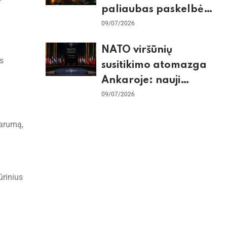
paliaubas paskelbė
baigtomis, JAV
09/07/2026
sunaikino 90 karinių
NATO viršūnių
taikinių Irane
s
susitikimo atomazga
Ankaroje: nauji
įsipareigojimai
09/07/2026
Ukrainai ir D. Trumpo
parumą,
grasinimai Ispanijai
ūrinius