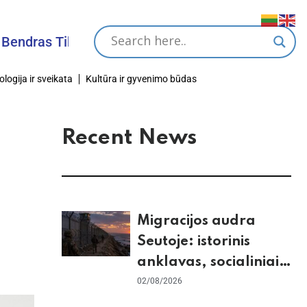
s Tikslas
ologija ir sveikata
Kultūra ir gyvenimo būdas
Recent News
Migracijos audra
Seutoje: istorinis
anklavas, socialiniai
tinklai ir ES skilimas
02/08/2026
dėl Šengeno zonos