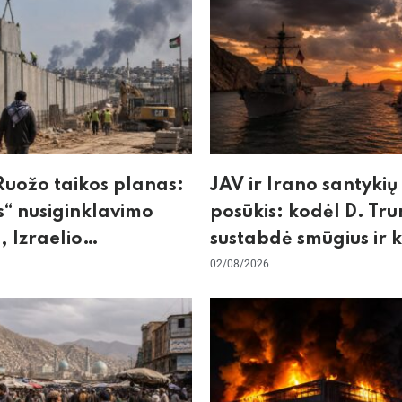
uožo taikos planas:
JAV ir Irano santykių
“ nusiginklavimo
posūkis: kodėl D. Tr
, Izraelio
sustabdė smūgius ir 
izmas ir ES nerimas
rizikuoja pasaulio
02/08/2026
nos
ekonomika