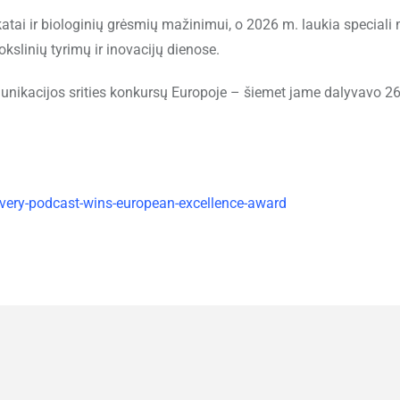
katai ir biologinių grėsmių mažinimui, o 2026 m. laukia speciali 
kslinių tyrimų ir inovacijų dienose.
unikacijos srities konkursų Europoje – šiemet jame dalyvavo 2
overy-podcast-wins-european-excellence-award