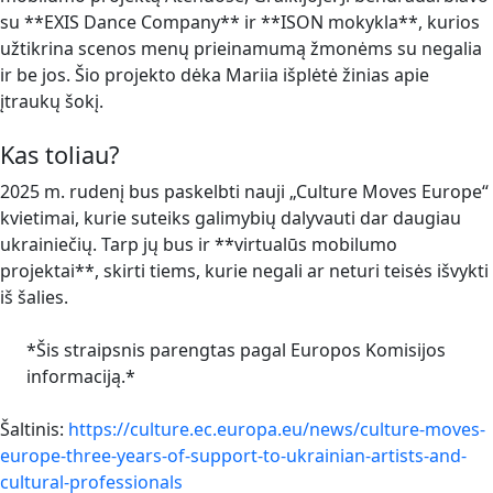
su **EXIS Dance Company** ir **ISON mokykla**, kurios
užtikrina scenos menų prieinamumą žmonėms su negalia
ir be jos. Šio projekto dėka Mariia išplėtė žinias apie
įtraukų šokį.
Kas toliau?
2025 m. rudenį bus paskelbti nauji „Culture Moves Europe“
kvietimai, kurie suteiks galimybių dalyvauti dar daugiau
ukrainiečių. Tarp jų bus ir **virtualūs mobilumo
projektai**, skirti tiems, kurie negali ar neturi teisės išvykti
iš šalies.
*Šis straipsnis parengtas pagal Europos Komisijos
informaciją.*
Šaltinis:
https://culture.ec.europa.eu/news/culture-moves-
europe-three-years-of-support-to-ukrainian-artists-and-
cultural-professionals