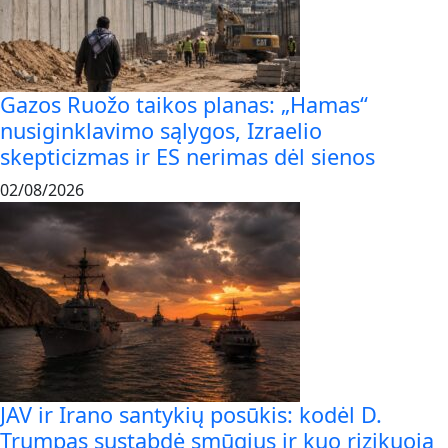
Gazos Ruožo taikos planas: „Hamas“
nusiginklavimo sąlygos, Izraelio
skepticizmas ir ES nerimas dėl sienos
02/08/2026
JAV ir Irano santykių posūkis: kodėl D.
Trumpas sustabdė smūgius ir kuo rizikuoja