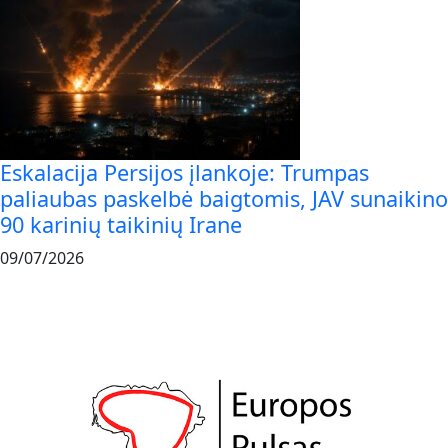
Eskalacija Persijos įlankoje: Trumpas
paliaubas paskelbė baigtomis, JAV sunaikino
90 karinių taikinių Irane
09/07/2026