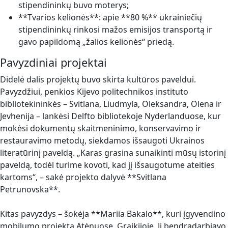
stipendininkų buvo moterys;
**Tvarios kelionės**: apie **80 %** ukrainiečių
stipendininkų rinkosi mažos emisijos transportą ir
gavo papildomą „žalios kelionės“ priedą.
Pavyzdiniai projektai
Didelė dalis projektų buvo skirta kultūros paveldui.
Pavyzdžiui, penkios Kijevo politechnikos instituto
bibliotekininkės – Svitlana, Liudmyla, Oleksandra, Olena ir
Jevhenija – lankėsi Delfto bibliotekoje Nyderlanduose, kur
mokėsi dokumentų skaitmeninimo, konservavimo ir
restauravimo metodų, siekdamos išsaugoti Ukrainos
literatūrinį paveldą. „Karas grasina sunaikinti mūsų istorinį
paveldą, todėl turime kovoti, kad jį išsaugotume ateities
kartoms“, – sakė projekto dalyvė **Svitlana
Petrunovska**.
Kitas pavyzdys – šokėja **Mariia Bakalo**, kuri įgyvendino
mobilumo projektą Atėnuose, Graikijoje. Ji bendradarbiavo