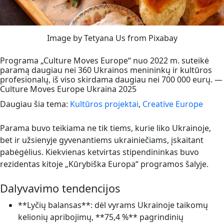
Image by Tetyana Us from Pixabay
Programa „Culture Moves Europe“ nuo 2022 m. suteikė
paramą daugiau nei 360 Ukrainos menininkų ir kultūros
profesionalų, iš viso skirdama daugiau nei 700 000 eurų. —
Culture Moves Europe Ukraina 2025
Daugiau šia tema:
Kultūros projektai
,
Creative Europe
Parama buvo teikiama ne tik tiems, kurie liko Ukrainoje,
bet ir užsienyje gyvenantiems ukrainiečiams, įskaitant
pabėgėlius. Kiekvienas ketvirtas stipendininkas buvo
rezidentas kitoje „Kūrybiška Europa“ programos šalyje.
Dalyvavimo tendencijos
**Lyčių balansas**: dėl vyrams Ukrainoje taikomų
kelionių apribojimų, **75,4 %** pagrindinių