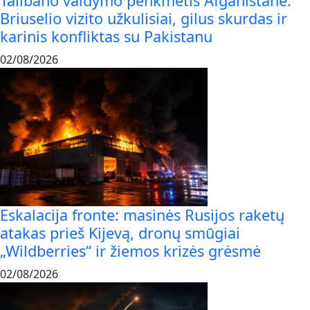
Talibano valdymo penkmetis Afganistane:
Briuselio vizito užkulisiai, gilus skurdas ir
karinis konfliktas su Pakistanu
02/08/2026
Eskalacija fronte: masinės Rusijos raketų
atakas prieš Kijevą, dronų smūgiai
„Wildberries“ ir žiemos krizės grėsmė
02/08/2026