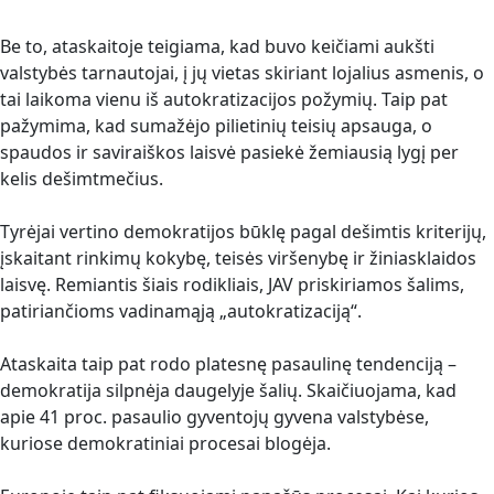
Be to, ataskaitoje teigiama, kad buvo keičiami aukšti
valstybės tarnautojai, į jų vietas skiriant lojalius asmenis, o
tai laikoma vienu iš autokratizacijos požymių. Taip pat
pažymima, kad sumažėjo pilietinių teisių apsauga, o
spaudos ir saviraiškos laisvė pasiekė žemiausią lygį per
kelis dešimtmečius.
Tyrėjai vertino demokratijos būklę pagal dešimtis kriterijų,
įskaitant rinkimų kokybę, teisės viršenybę ir žiniasklaidos
laisvę. Remiantis šiais rodikliais, JAV priskiriamos šalims,
patiriančioms vadinamąją „autokratizaciją“.
Ataskaita taip pat rodo platesnę pasaulinę tendenciją –
demokratija silpnėja daugelyje šalių. Skaičiuojama, kad
apie 41 proc. pasaulio gyventojų gyvena valstybėse,
kuriose demokratiniai procesai blogėja.