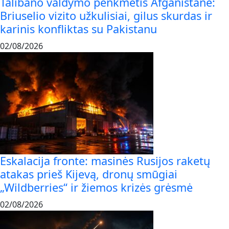
Talibano valdymo penkmetis Afganistane:
Briuselio vizito užkulisiai, gilus skurdas ir
karinis konfliktas su Pakistanu
02/08/2026
Eskalacija fronte: masinės Rusijos raketų
atakas prieš Kijevą, dronų smūgiai
„Wildberries“ ir žiemos krizės grėsmė
02/08/2026