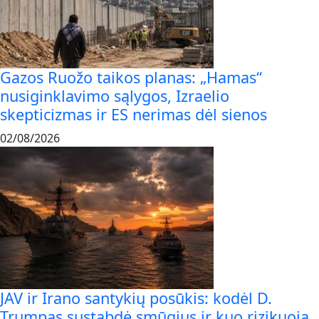
Gazos Ruožo taikos planas: „Hamas“
nusiginklavimo sąlygos, Izraelio
skepticizmas ir ES nerimas dėl sienos
02/08/2026
JAV ir Irano santykių posūkis: kodėl D.
Trumpas sustabdė smūgius ir kuo rizikuoja