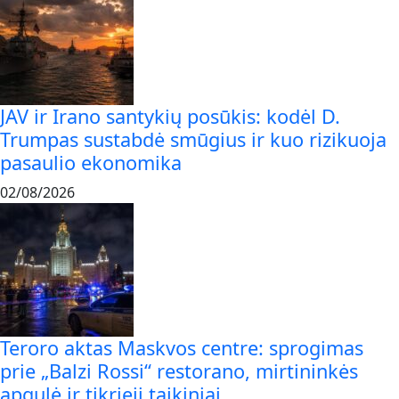
JAV ir Irano santykių posūkis: kodėl D.
Trumpas sustabdė smūgius ir kuo rizikuoja
pasaulio ekonomika
02/08/2026
Teroro aktas Maskvos centre: sprogimas
prie „Balzi Rossi“ restorano, mirtininkės
apgulė ir tikrieji taikiniai