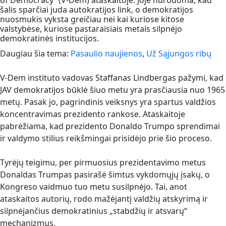
of Democracy“ (V-Dem) ataskaitoje. Joje nurodoma, kad
šalis sparčiai juda autokratijos link, o demokratijos
nuosmukis vyksta greičiau nei kai kuriose kitose
valstybėse, kuriose pastaraisiais metais silpnėjo
demokratinės institucijos.
Daugiau šia tema:
Pasaulio naujienos
,
Už Sąjungos ribų
V-Dem instituto vadovas Staffanas Lindbergas pažymi, kad
JAV demokratijos būklė šiuo metu yra prasčiausia nuo 1965
metų. Pasak jo, pagrindinis veiksnys yra spartus valdžios
koncentravimas prezidento rankose. Ataskaitoje
pabrėžiama, kad prezidento Donaldo Trumpo sprendimai
ir valdymo stilius reikšmingai prisidėjo prie šio proceso.
Tyrėjų teigimu, per pirmuosius prezidentavimo metus
Donaldas Trumpas pasirašė šimtus vykdomųjų įsakų, o
Kongreso vaidmuo tuo metu susilpnėjo. Tai, anot
ataskaitos autorių, rodo mažėjantį valdžių atskyrimą ir
silpnėjančius demokratinius „stabdžių ir atsvarų“
mechanizmus.