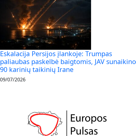
Eskalacija Persijos įlankoje: Trumpas
paliaubas paskelbė baigtomis, JAV sunaikino
90 karinių taikinių Irane
09/07/2026