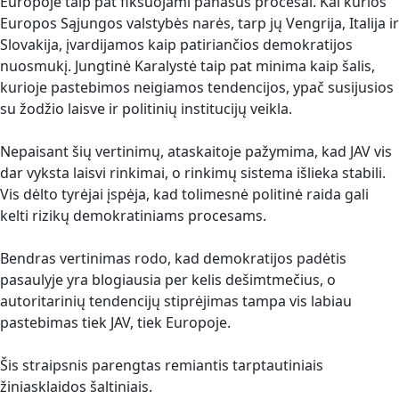
Europoje taip pat fiksuojami panašūs procesai. Kai kurios
Europos Sąjungos valstybės narės, tarp jų Vengrija, Italija ir
Slovakija, įvardijamos kaip patiriančios demokratijos
nuosmukį. Jungtinė Karalystė taip pat minima kaip šalis,
kurioje pastebimos neigiamos tendencijos, ypač susijusios
su žodžio laisve ir politinių institucijų veikla.
Nepaisant šių vertinimų, ataskaitoje pažymima, kad JAV vis
dar vyksta laisvi rinkimai, o rinkimų sistema išlieka stabili.
Vis dėlto tyrėjai įspėja, kad tolimesnė politinė raida gali
kelti rizikų demokratiniams procesams.
Bendras vertinimas rodo, kad demokratijos padėtis
pasaulyje yra blogiausia per kelis dešimtmečius, o
autoritarinių tendencijų stiprėjimas tampa vis labiau
pastebimas tiek JAV, tiek Europoje.
Šis straipsnis parengtas remiantis tarptautiniais
žiniasklaidos šaltiniais.