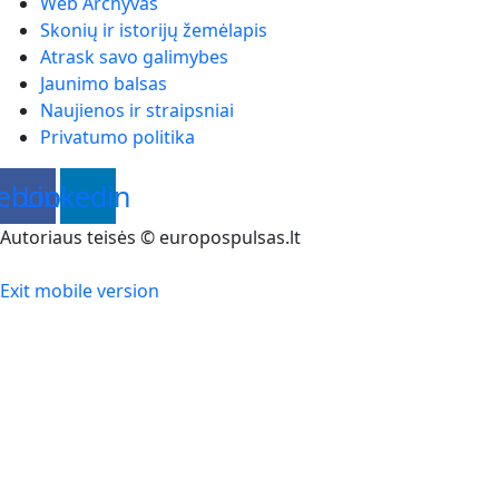
Web Archyvas
Skonių ir istorijų žemėlapis
Atrask savo galimybes
Jaunimo balsas
Naujienos ir straipsniai
Privatumo politika
ebook
Linkedin
Autoriaus teisės © europospulsas.lt
Exit mobile version