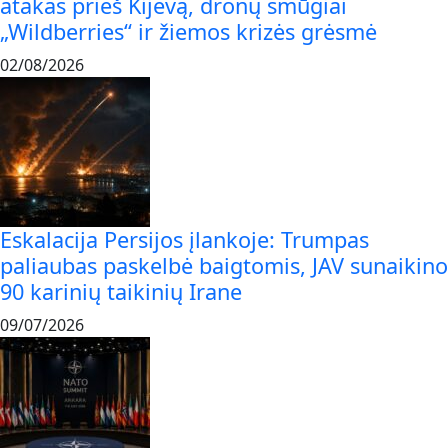
atakas prieš Kijevą, dronų smūgiai
„Wildberries“ ir žiemos krizės grėsmė
02/08/2026
Eskalacija Persijos įlankoje: Trumpas
paliaubas paskelbė baigtomis, JAV sunaikino
90 karinių taikinių Irane
09/07/2026