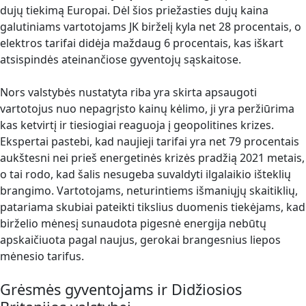
dujų tiekimą Europai. Dėl šios priežasties dujų kaina
galutiniams vartotojams JK birželį kyla net 28 procentais, o
elektros tarifai didėja maždaug 6 procentais, kas iškart
atsispindės ateinančiose gyventojų sąskaitose.
Nors valstybės nustatyta riba yra skirta apsaugoti
vartotojus nuo nepagrįsto kainų kėlimo, ji yra peržiūrima
kas ketvirtį ir tiesiogiai reaguoja į geopolitines krizes.
Ekspertai pastebi, kad naujieji tarifai yra net 79 procentais
aukštesni nei prieš energetinės krizės pradžią 2021 metais,
o tai rodo, kad šalis nesugeba suvaldyti ilgalaikio išteklių
brangimo. Vartotojams, neturintiems išmaniųjų skaitiklių,
patariama skubiai pateikti tikslius duomenis tiekėjams, kad
birželio mėnesį sunaudota pigesnė energija nebūtų
apskaičiuota pagal naujus, gerokai brangesnius liepos
mėnesio tarifus.
Grėsmės gyventojams ir Didžiosios