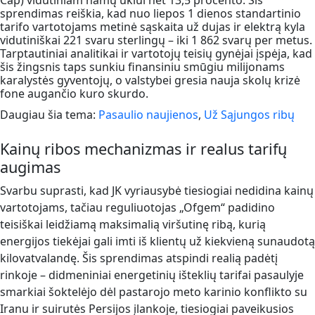
Cap) vidutiniam namų ūkiui net 13,5 procento. Šis
sprendimas reiškia, kad nuo liepos 1 dienos standartinio
tarifo vartotojams metinė sąskaita už dujas ir elektrą kyla
vidutiniškai 221 svaru sterlingų – iki 1 862 svarų per metus.
Tarptautiniai analitikai ir vartotojų teisių gynėjai įspėja, kad
šis žingsnis taps sunkiu finansiniu smūgiu milijonams
karalystės gyventojų, o valstybei gresia nauja skolų krizė
fone augančio kuro skurdo.
Daugiau šia tema:
Pasaulio naujienos
,
Už Sąjungos ribų
Kainų ribos mechanizmas ir realus tarifų
augimas
Svarbu suprasti, kad JK vyriausybė tiesiogiai nedidina kainų
vartotojams, tačiau reguliuotojas „Ofgem“ padidino
teisiškai leidžiamą maksimalią viršutinę ribą, kurią
energijos tiekėjai gali imti iš klientų už kiekvieną sunaudotą
kilovatvalandę. Šis sprendimas atspindi realią padėtį
rinkoje – didmeniniai energetinių išteklių tarifai pasaulyje
smarkiai šoktelėjo dėl pastarojo meto karinio konflikto su
Iranu ir suirutės Persijos įlankoje, tiesiogiai paveikusios