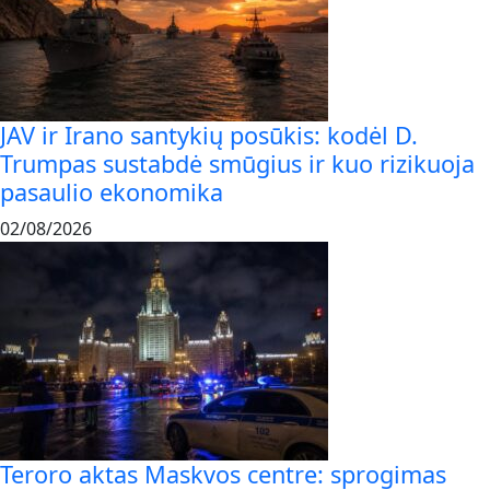
JAV ir Irano santykių posūkis: kodėl D.
Trumpas sustabdė smūgius ir kuo rizikuoja
pasaulio ekonomika
02/08/2026
Teroro aktas Maskvos centre: sprogimas