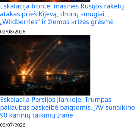
Eskalacija fronte: masinės Rusijos raketų
atakas prieš Kijevą, dronų smūgiai
„Wildberries“ ir žiemos krizės grėsmė
02/08/2026
Eskalacija Persijos įlankoje: Trumpas
paliaubas paskelbė baigtomis, JAV sunaikino
90 karinių taikinių Irane
09/07/2026