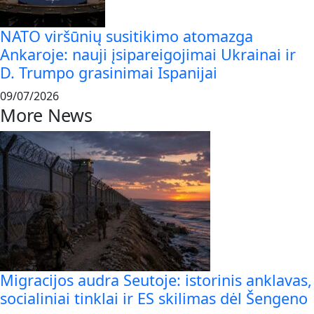
NATO viršūnių susitikimo atomazga
Ankaroje: nauji įsipareigojimai Ukrainai ir
D. Trumpo grasinimai Ispanijai
09/07/2026
More News
Migracijos audra Seutoje: istorinis anklavas,
socialiniai tinklai ir ES skilimas dėl Šengeno