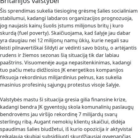
Britanijos valstybei
Šis sprendimas sukelia tiesioginę grėsmę šalies socialiniam
stabilumui, kadangi labdaros organizacijos prognozuoja,
jog naujasis kainų šuolis įstums milijonus britų į kuro
skurdą (fuel poverty). Skaičiuojama, kad šalyje jau dabar
yra daugiau nei 12 milijonų namų ūkių, kurie negali sau
leisti pilnavertiškai šildyti ar vėdinti savo būstų, o artėjantis
rudens ir žiemos sezonas šią situaciją tik dar labiau
paaštrins. Visuomenėje auga nepasitenkinimas, kadangi
tuo pačiu metu didžiosios JK energetikos kompanijos
fiksuoja rekordinius milijardinius pelnus, kas sukelia
masinius profesinių sąjungų protestus visoje šalyje.
Valstybės mastu ši situacija gresia gilia finansine krize,
kadangi bendra JK gyventojų skola komunalinių paslaugų
bendrovėms jau viršijo rekordinę 7 milijardų svarų
sterlingų ribą. Augant nemokių klientų skaičiui, didėja
spaudimas šalies biudžetui, iš kurio opozicija ir aktyvistai
reikalauja skubiai subsidijuoti skurdžiausiai gyvenančias