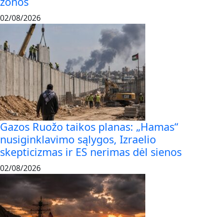
zonos
02/08/2026
Gazos Ruožo taikos planas: „Hamas“
nusiginklavimo sąlygos, Izraelio
skepticizmas ir ES nerimas dėl sienos
02/08/2026