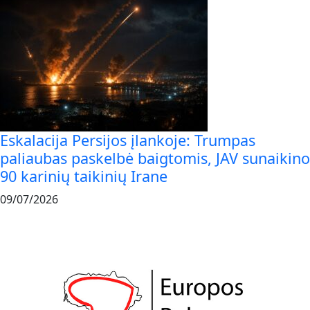
Eskalacija Persijos įlankoje: Trumpas
paliaubas paskelbė baigtomis, JAV sunaikino
90 karinių taikinių Irane
09/07/2026