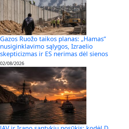
Gazos Ruožo taikos planas: „Hamas“
nusiginklavimo sąlygos, Izraelio
skepticizmas ir ES nerimas dėl sienos
02/08/2026
JAV ir Irano santykių posūkis: kodėl D.