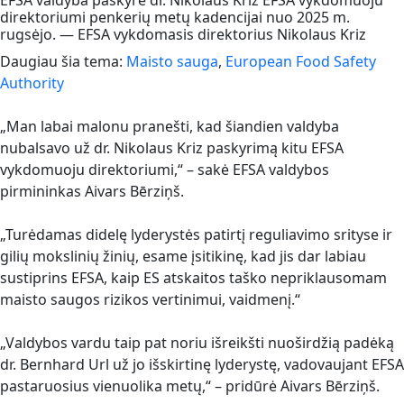
direktoriumi penkerių metų kadencijai nuo 2025 m.
rugsėjo. — EFSA vykdomasis direktorius Nikolaus Kriz
Daugiau šia tema:
Maisto sauga
,
European Food Safety
Authority
„Man labai malonu pranešti, kad šiandien valdyba
nubalsavo už dr. Nikolaus Kriz paskyrimą kitu EFSA
vykdomuoju direktoriumi,“ – sakė EFSA valdybos
pirmininkas Aivars Bērziņš.
„Turėdamas didelę lyderystės patirtį reguliavimo srityse ir
gilių mokslinių žinių, esame įsitikinę, kad jis dar labiau
sustiprins EFSA, kaip ES atskaitos taško nepriklausomam
maisto saugos rizikos vertinimui, vaidmenį.“
„Valdybos vardu taip pat noriu išreikšti nuoširdžią padėką
dr. Bernhard Url už jo išskirtinę lyderystę, vadovaujant EFSA
pastaruosius vienuolika metų,“ – pridūrė Aivars Bērziņš.