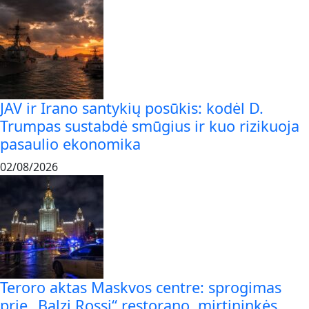
JAV ir Irano santykių posūkis: kodėl D.
Trumpas sustabdė smūgius ir kuo rizikuoja
pasaulio ekonomika
02/08/2026
Teroro aktas Maskvos centre: sprogimas
prie „Balzi Rossi“ restorano, mirtininkės