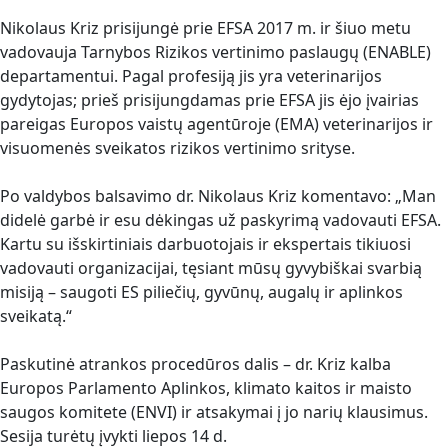
Nikolaus Kriz prisijungė prie EFSA 2017 m. ir šiuo metu
vadovauja Tarnybos Rizikos vertinimo paslaugų (ENABLE)
departamentui. Pagal profesiją jis yra veterinarijos
gydytojas; prieš prisijungdamas prie EFSA jis ėjo įvairias
pareigas Europos vaistų agentūroje (EMA) veterinarijos ir
visuomenės sveikatos rizikos vertinimo srityse.
Po valdybos balsavimo dr. Nikolaus Kriz komentavo: „Man
didelė garbė ir esu dėkingas už paskyrimą vadovauti EFSA.
Kartu su išskirtiniais darbuotojais ir ekspertais tikiuosi
vadovauti organizacijai, tęsiant mūsų gyvybiškai svarbią
misiją – saugoti ES piliečių, gyvūnų, augalų ir aplinkos
sveikatą.“
Paskutinė atrankos procedūros dalis – dr. Kriz kalba
Europos Parlamento Aplinkos, klimato kaitos ir maisto
saugos komitete (ENVI) ir atsakymai į jo narių klausimus.
Sesija turėtų įvykti liepos 14 d.