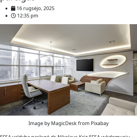
16 rugsėjo, 2025
12:35 pm
Image by MagicDesk from Pixabay
EFSA valdyba paskyrė dr. Nikolaus Kriz EFSA vykdomuoju