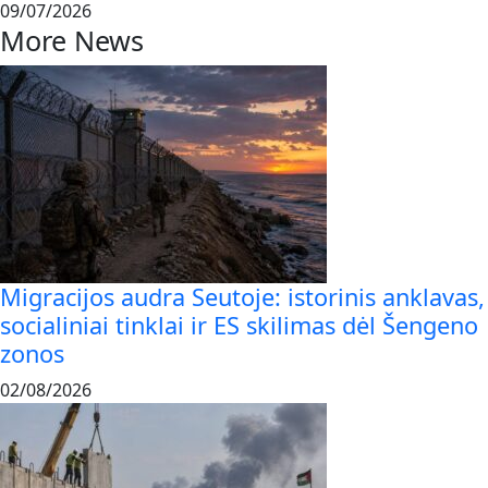
09/07/2026
More News
Migracijos audra Seutoje: istorinis anklavas,
socialiniai tinklai ir ES skilimas dėl Šengeno
zonos
02/08/2026