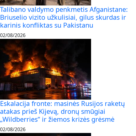
Talibano valdymo penkmetis Afganistane:
Briuselio vizito užkulisiai, gilus skurdas ir
karinis konfliktas su Pakistanu
02/08/2026
Eskalacija fronte: masinės Rusijos raketų
atakas prieš Kijevą, dronų smūgiai
„Wildberries“ ir žiemos krizės grėsmė
02/08/2026