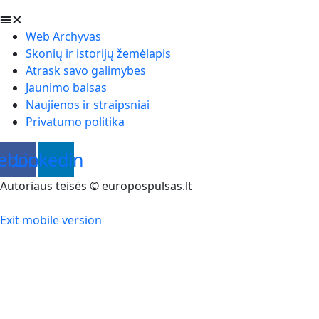
Web Archyvas
Skonių ir istorijų žemėlapis
Atrask savo galimybes
Jaunimo balsas
Naujienos ir straipsniai
Privatumo politika
ebook
Linkedin
Autoriaus teisės © europospulsas.lt
Exit mobile version