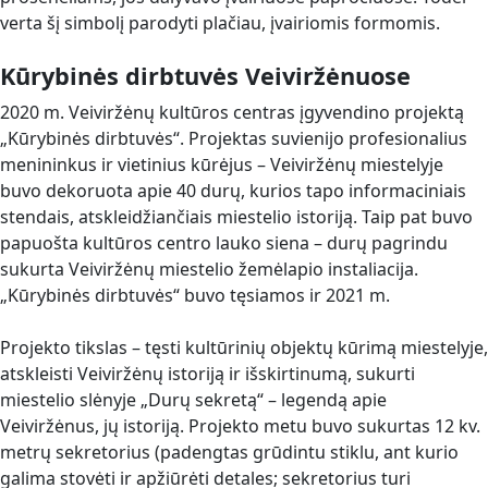
verta šį simbolį parodyti plačiau, įvairiomis formomis.
Kūrybinės dirbtuvės Veiviržėnuose
2020 m. Veiviržėnų kultūros centras įgyvendino projektą
„Kūrybinės dirbtuvės“. Projektas suvienijo profesionalius
menininkus ir vietinius kūrėjus – Veiviržėnų miestelyje
buvo dekoruota apie 40 durų, kurios tapo informaciniais
stendais, atskleidžiančiais miestelio istoriją. Taip pat buvo
papuošta kultūros centro lauko siena – durų pagrindu
sukurta Veiviržėnų miestelio žemėlapio instaliacija.
„Kūrybinės dirbtuvės“ buvo tęsiamos ir 2021 m.
Projekto tikslas – tęsti kultūrinių objektų kūrimą miestelyje,
atskleisti Veiviržėnų istoriją ir išskirtinumą, sukurti
miestelio slėnyje „Durų sekretą“ – legendą apie
Veiviržėnus, jų istoriją. Projekto metu buvo sukurtas 12 kv.
metrų sekretorius (padengtas grūdintu stiklu, ant kurio
galima stovėti ir apžiūrėti detales; sekretorius turi