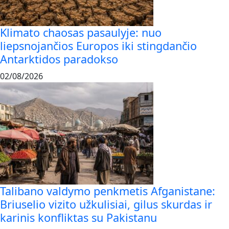
Klimato chaosas pasaulyje: nuo
liepsnojančios Europos iki stingdančio
Antarktidos paradokso
02/08/2026
Talibano valdymo penkmetis Afganistane:
Briuselio vizito užkulisiai, gilus skurdas ir
karinis konfliktas su Pakistanu