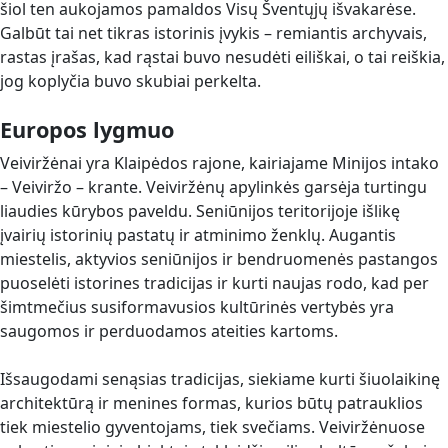
šiol ten aukojamos pamaldos Visų Šventųjų išvakarėse.
Galbūt tai net tikras istorinis įvykis – remiantis archyvais,
rastas įrašas, kad rąstai buvo nesudėti eiliškai, o tai reiškia,
jog koplyčia buvo skubiai perkelta.
Europos lygmuo
Veiviržėnai yra Klaipėdos rajone, kairiajame Minijos intako
– Veiviržo – krante. Veiviržėnų apylinkės garsėja turtingu
liaudies kūrybos paveldu. Seniūnijos teritorijoje išlikę
įvairių istorinių pastatų ir atminimo ženklų. Augantis
miestelis, aktyvios seniūnijos ir bendruomenės pastangos
puoselėti istorines tradicijas ir kurti naujas rodo, kad per
šimtmečius susiformavusios kultūrinės vertybės yra
saugomos ir perduodamos ateities kartoms.
Išsaugodami senąsias tradicijas, siekiame kurti šiuolaikinę
architektūrą ir menines formas, kurios būtų patrauklios
tiek miestelio gyventojams, tiek svečiams. Veiviržėnuose