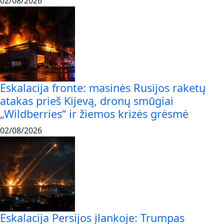
02/08/2026
Eskalacija fronte: masinės Rusijos raketų
atakas prieš Kijevą, dronų smūgiai
„Wildberries“ ir žiemos krizės grėsmė
02/08/2026
Eskalacija Persijos įlankoje: Trumpas