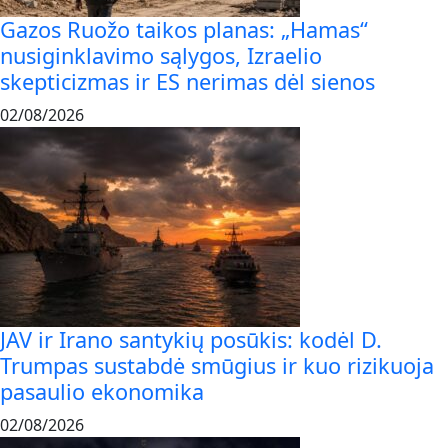
Gazos Ruožo taikos planas: „Hamas“
nusiginklavimo sąlygos, Izraelio
skepticizmas ir ES nerimas dėl sienos
02/08/2026
JAV ir Irano santykių posūkis: kodėl D.
Trumpas sustabdė smūgius ir kuo rizikuoja
pasaulio ekonomika
02/08/2026