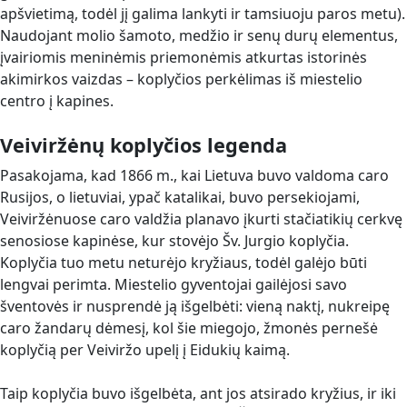
apšvietimą, todėl jį galima lankyti ir tamsiuoju paros metu).
Naudojant molio šamoto, medžio ir senų durų elementus,
įvairiomis meninėmis priemonėmis atkurtas istorinės
akimirkos vaizdas – koplyčios perkėlimas iš miestelio
centro į kapines.
Veiviržėnų koplyčios legenda
Pasakojama, kad 1866 m., kai Lietuva buvo valdoma caro
Rusijos, o lietuviai, ypač katalikai, buvo persekiojami,
Veiviržėnuose caro valdžia planavo įkurti stačiatikių cerkvę
senosiose kapinėse, kur stovėjo Šv. Jurgio koplyčia.
Koplyčia tuo metu neturėjo kryžiaus, todėl galėjo būti
lengvai perimta. Miestelio gyventojai gailėjosi savo
šventovės ir nusprendė ją išgelbėti: vieną naktį, nukreipę
caro žandarų dėmesį, kol šie miegojo, žmonės pernešė
koplyčią per Veiviržo upelį į Eidukių kaimą.
Taip koplyčia buvo išgelbėta, ant jos atsirado kryžius, ir iki