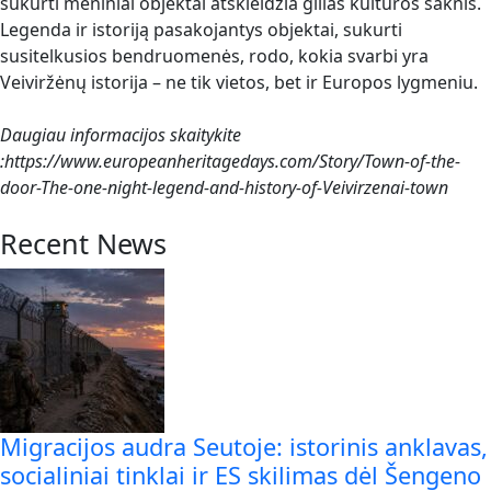
sukurti meniniai objektai atskleidžia gilias kultūros šaknis.
Legenda ir istoriją pasakojantys objektai, sukurti
susitelkusios bendruomenės, rodo, kokia svarbi yra
Veiviržėnų istorija – ne tik vietos, bet ir Europos lygmeniu.
Daugiau informacijos skaitykite
:https://www.europeanheritagedays.com/Story/Town-of-the-
door-The-one-night-legend-and-history-of-Veivirzenai-town
Recent News
Migracijos audra Seutoje: istorinis anklavas,
socialiniai tinklai ir ES skilimas dėl Šengeno