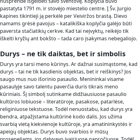
nusprendė išgelbėti savo šventovę. Koplyčia buvo
pastatyta 1791 m. ir stovėjo miestelio centre. Į Šv. Jurgio
kapines tikintieji ją perkėlė per Veiviržos brastą. Dievo
namams grėsė pavojus – katalikiška koplyčia galėjo būti
paversta stačiatikių cerkve. Kad tai neįvyktų, reikėjo tik
iškelti kryžių ant bokšto – tada caro įsakymas nebegaliojo.
Durys – ne tik daiktas, bet ir simbolis
Durys yra tarsi meno kūrinys. Ar dažnai susimąstome, kad
durys – tai ne tik kasdienis objektas, bet ir reiškinys? Jos
saugo mus nuo išorinio pasaulio. Menininkai visame
pasaulyje savo talentu paverčia duris tikrais meno
kūriniais. Šį simbolį sutinkame didžiausiuose pasaulio
kultūros lobiuose – literatūroje, pasakose, patarlėse,
religiniuose tekstuose. Todėl nenuostabu, kad durys yra
bendra, atpažįstama kultūrinė kodo dalis. Jos užima
svarbią vietą kiekvienoje kultūroje, yra amatininkystės ir
apeigų objektas. Durys buvo svarbios ir mūsų
proseneliams, jos dalyvavo įvairiuose papročiuose. Todėl