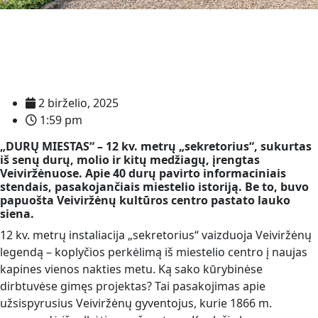
2 birželio, 2025
1:59 pm
„DURŲ MIESTAS“ – 12 kv. metrų „sekretorius“, sukurtas
iš senų durų, molio ir kitų medžiagų, įrengtas
Veiviržėnuose. Apie 40 durų pavirto informaciniais
stendais, pasakojančiais miestelio istoriją. Be to, buvo
papuošta Veiviržėnų kultūros centro pastato lauko
siena.
12 kv. metrų instaliacija „sekretorius“ vaizduoja Veiviržėnų
legendą – koplyčios perkėlimą iš miestelio centro į naujas
kapines vienos nakties metu. Ką sako kūrybinėse
dirbtuvėse gimęs projektas? Tai pasakojimas apie
užsispyrusius Veiviržėnų gyventojus, kurie 1866 m.