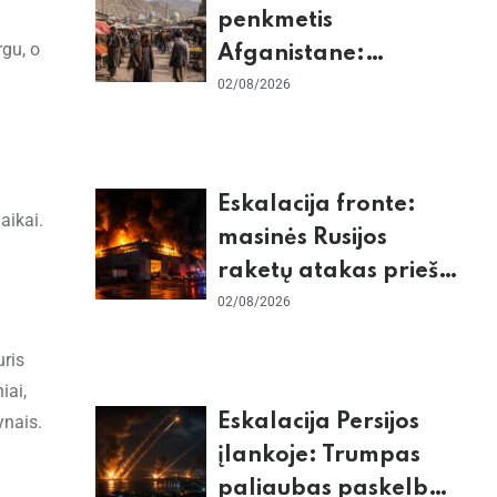
penkmetis
rgu, o
Afganistane:
Briuselio vizito
02/08/2026
užkulisiai, gilus
skurdas ir karinis
konfliktas su
Eskalacija fronte:
Pakistanu
aikai.
masinės Rusijos
raketų atakas prieš
Kijevą, dronų smūgiai
02/08/2026
„Wildberries“ ir
uris
žiemos krizės grėsmė
iai,
Eskalacija Persijos
ynais.
įlankoje: Trumpas
paliaubas paskelbė