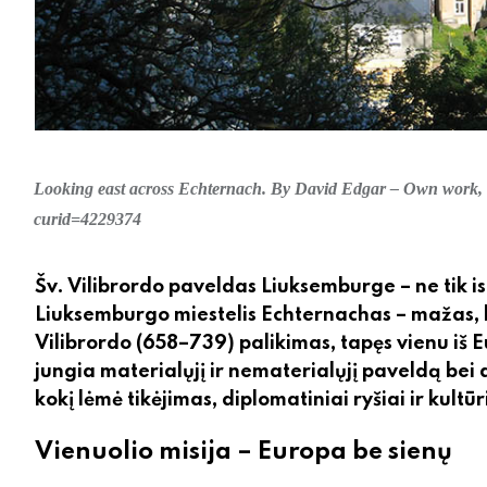
Looking east across Echternach. By David Edgar – Own work,
curid=4229374
Šv. Vilibrordo paveldas Liuksemburge – ne tik ist
Liuksemburgo miestelis Echternachas – mažas, b
Vilibrordo (658–739) palikimas, tapęs vienu iš 
jungia materialųjį ir nematerialųjį paveldą bei 
kokį lėmė tikėjimas, diplomatiniai ryšiai ir kultū
Vienuolio misija – Europa be sienų