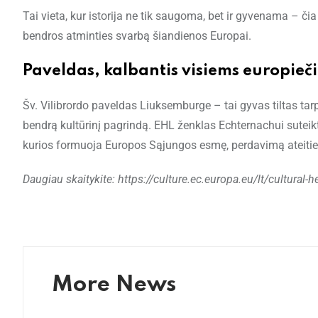
Tai vieta, kur istorija ne tik saugoma, bet ir gyvenama – či
bendros atminties svarbą šiandienos Europai.
Paveldas, kalbantis visiems europieč
Šv. Vilibrordo paveldas Liuksemburge – tai gyvas tiltas tarp 
bendrą kultūrinį pagrindą. EHL ženklas Echternachui suteiktas
kurios formuoja Europos Sąjungos esmę, perdavimą ateitie
Daugiau skaitykite: https://culture.ec.europa.eu/lt/cultural-
More News