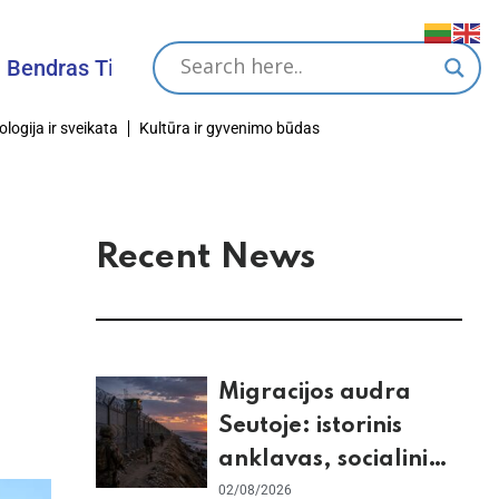
as Tikslas
ologija ir sveikata
Kultūra ir gyvenimo būdas
Recent News
Migracijos audra
Seutoje: istorinis
anklavas, socialiniai
tinklai ir ES skilimas
02/08/2026