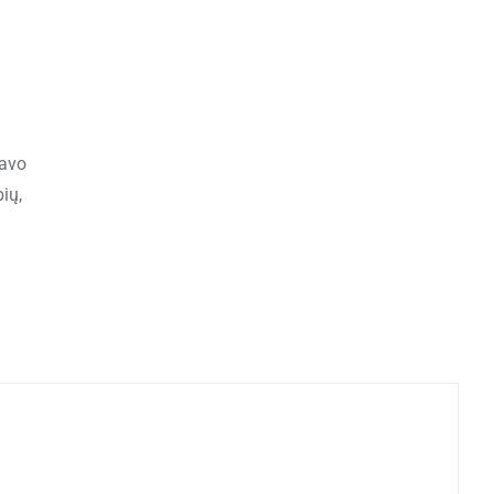
savo
ių,