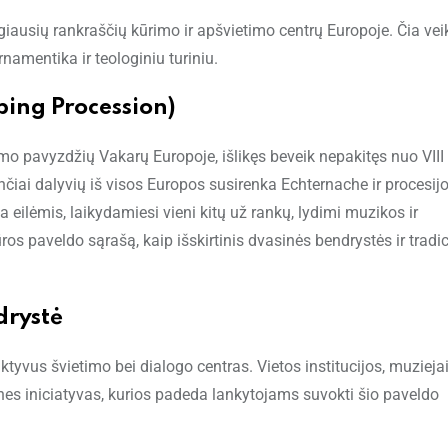
iausių rankraščių kūrimo ir apšvietimo centrų Europoje. Čia vei
rnamentika ir teologiniu turiniu.
ping Procession)
umo pavyzdžių Vakarų Europoje, išlikęs beveik nepakitęs nuo VIII 
ančiai dalyvių iš visos Europos susirenka Echternache ir procesij
a eilėmis, laikydamiesi vieni kitų už rankų, lydimi muzikos ir
os paveldo sąrašą, kaip išskirtinis dvasinės bendrystės ir tradic
drystė
aktyvus švietimo bei dialogo centras. Vietos institucijos, muziejai
nes iniciatyvas, kurios padeda lankytojams suvokti šio paveldo