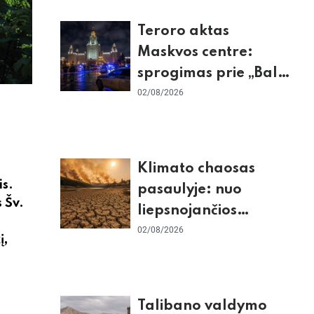
Teroro aktas
Maskvos centre:
sprogimas prie „Balzi
Rossi“ restorano,
02/08/2026
mirtininkės apgulė ir
tikrieji taikiniai
Klimato chaosas
is.
pasaulyje: nuo
 Šv.
liepsnojančios
Europos iki
02/08/2026
į,
stingdančio
Antarktidos
paradokso
Talibano valdymo