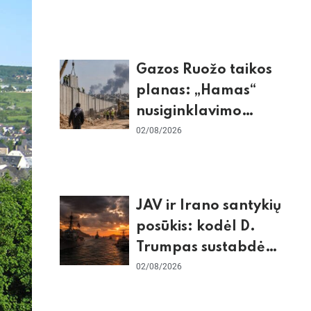
dėl Šengeno zonos
Gazos Ruožo taikos
planas: „Hamas“
nusiginklavimo
sąlygos, Izraelio
02/08/2026
skepticizmas ir ES
nerimas dėl sienos
JAV ir Irano santykių
posūkis: kodėl D.
Trumpas sustabdė
smūgius ir kuo
02/08/2026
rizikuoja pasaulio
ekonomika