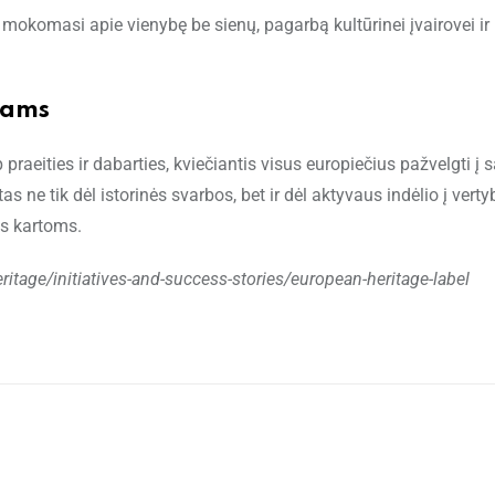
a mokomasi apie vienybę be sienų, pagarbą kultūrinei įvairovei ir
iams
praeities ir dabarties, kviečiantis visus europiečius pažvelgti į 
 ne tik dėl istorinės svarbos, bet ir dėl aktyvaus indėlio į vertyb
s kartoms.
heritage/initiatives-and-success-stories/european-heritage-label