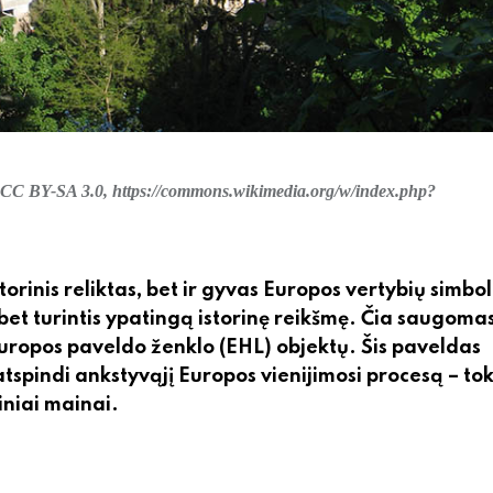
 CC BY-SA 3.0, https://commons.wikimedia.org/w/index.php?
orinis reliktas, bet ir gyvas Europos vertybių simbol
et turintis ypatingą istorinę reikšmę. Čia saugomas
Europos paveldo ženklo (EHL) objektų. Šis paveldas
atspindi ankstyvąjį Europos vienijimosi procesą – tok
riniai mainai.