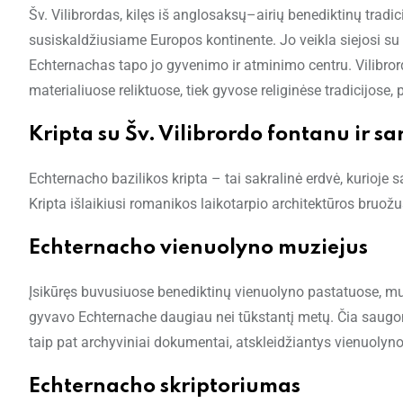
Šv. Vilibrordas, kilęs iš anglosaksų–airių benediktinų tradici
susiskaldžiusiame Europos kontinente. Jo veikla siejosi su N
Echternachas tapo jo gyvenimo ir atminimo centru. Vilibro
materialiuose reliktuose, tiek gyvose religinėse tradicijose,
Kripta su Šv. Vilibrordo fontanu ir s
Echternacho bazilikos kripta – tai sakralinė erdvė, kurioje
Kripta išlaikiusi romanikos laikotarpio architektūros bruožu
Echternacho vienuolyno muziejus
Įsikūręs buvusiuose benediktinų vienuolyno pastatuose, muzie
gyvavo Echternache daugiau nei tūkstantį metų. Čia saugomi 
taip pat archyviniai dokumentai, atskleidžiantys vienuolyno
Echternacho skriptoriumas