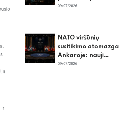
baigtomis, JAV
09/07/2026
kusio
sunaikino 90 karinių
taikinių Irane
NATO viršūnių
a.
susitikimo atomazga
os
Ankaroje: nauji
įsipareigojimai
09/07/2026
ijų
Ukrainai ir D. Trumpo
grasinimai Ispanijai
 ir