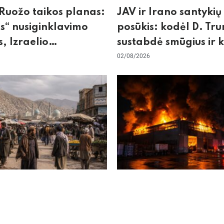
Ruožo taikos planas:
JAV ir Irano santykių
“ nusiginklavimo
posūkis: kodėl D. Tr
, Izraelio
sustabdė smūgius ir 
cizmas ir ES nerimas
rizikuoja pasaulio
02/08/2026
nos
ekonomika