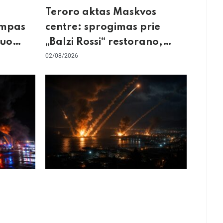
Teroro aktas Maskvos
umpas
centre: sprogimas prie
kuo
„Balzi Rossi“ restorano,
mirtininkės apgulė ir tikrieji
02/08/2026
taikiniai