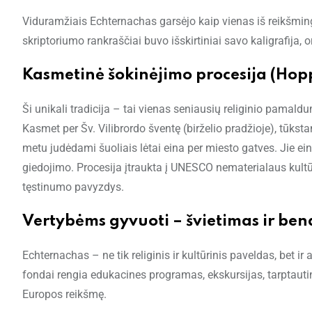
Viduramžiais Echternachas garsėjo kaip vienas iš reikšming
skriptoriumo rankraščiai buvo išskirtiniai savo kaligrafija, o
Kasmetinė šokinėjimo procesija (Hop
Ši unikali tradicija – tai vienas seniausių religinio pamald
Kasmet per Šv. Vilibrordo šventę (birželio pradžioje), tūkst
metu judėdami šuoliais lėtai eina per miesto gatves. Jie ein
giedojimo. Procesija įtraukta į UNESCO nematerialaus kultūr
tęstinumo pavyzdys.
Vertybėms gyvuoti – švietimas ir ben
Echternachas – ne tik religinis ir kultūrinis paveldas, bet ir 
fondai rengia edukacines programas, ekskursijas, tarptauti
Europos reikšmę.