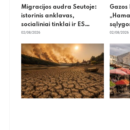
Migracijos audra Seutoje:
Gazos 
istorinis anklavas,
„Hamas
socialiniai tinklai ir ES
sąlygos
skilimas dėl Šengeno zonos
02/08/2026
skepti
02/08/2026
dėl sie