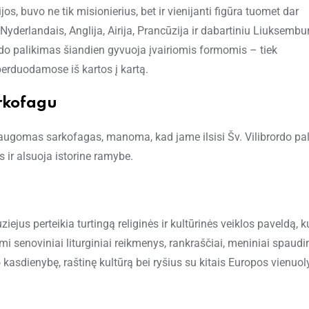
jos, buvo ne tik misionierius, bet ir vienijanti figūra tuomet dar
yderlandais, Anglija, Airija, Prancūzija ir dabartiniu Liuksembu
rdo palikimas šiandien gyvuoja įvairiomis formomis – tiek
 perduodamose iš kartos į kartą.
arkofagu
 saugomas sarkofagas, manoma, kad jame ilsisi Šv. Vilibrordo pal
s ir alsuoja istorine ramybe.
jus perteikia turtingą religinės ir kultūrinės veiklos paveldą, k
senoviniai liturginiai reikmenys, rankraščiai, meniniai spaudin
 kasdienybę, raštinę kultūrą bei ryšius su kitais Europos vienuol