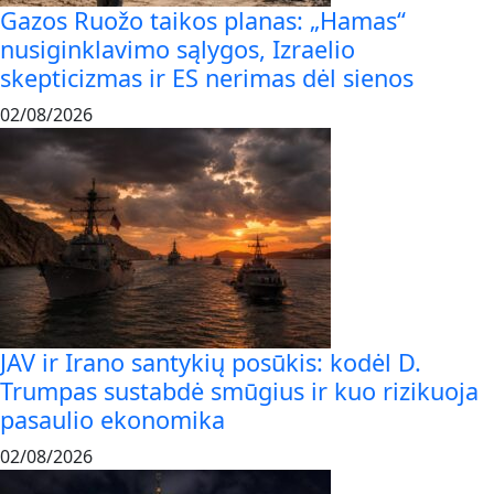
Gazos Ruožo taikos planas: „Hamas“
nusiginklavimo sąlygos, Izraelio
skepticizmas ir ES nerimas dėl sienos
02/08/2026
JAV ir Irano santykių posūkis: kodėl D.
Trumpas sustabdė smūgius ir kuo rizikuoja
pasaulio ekonomika
02/08/2026