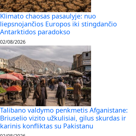
Klimato chaosas pasaulyje: nuo
liepsnojančios Europos iki stingdančio
Antarktidos paradokso
02/08/2026
Talibano valdymo penkmetis Afganistane:
Briuselio vizito užkulisiai, gilus skurdas ir
karinis konfliktas su Pakistanu