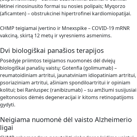
lėtinei rinosinusito formai su nosies polipais; Myqorzo
(aficamten) – obstrukcinei hipertrofinei kardiomiopatijai.
CHMP teigiamai įvertino ir Mnexspike – COVID-19 mRNR
vakciną, skirtą 12 metų ir vyresniems asmenims.
Dvi biologiškai panašios terapijos
Posėdyje priimtos teigiamos nuomonės dėl dviejų
biologiškai panašių vaistų: Gotenfia (golimumab) –
reumatoidiniam artritui, jaunatviniam idiopatiniam artritui,
psoriaziniam artritui, ašiniam spondiloartritui ir opiniam
kolitui; bei Ranluspec (ranibizumab) – su amžiumi susijusiai
geltonosios dėmės degeneracijai ir kitoms retinopatijoms
gydyti.
Neigiama nuomonė dėl vaisto Alzheimerio
ligai