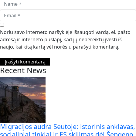
Noriu savo interneto naršyklėje išsaugoti vardą, el. pašto
adresą ir interneto puslapį, kad jų nebereiktų įvesti iš
naujo, kai kitą kartą vėl norėsiu parašyti komentarą.
Recent News
Migracijos audra Seutoje: istorinis anklavas,
socialiniai tinklai ir ES skilimas dėl Šengeno