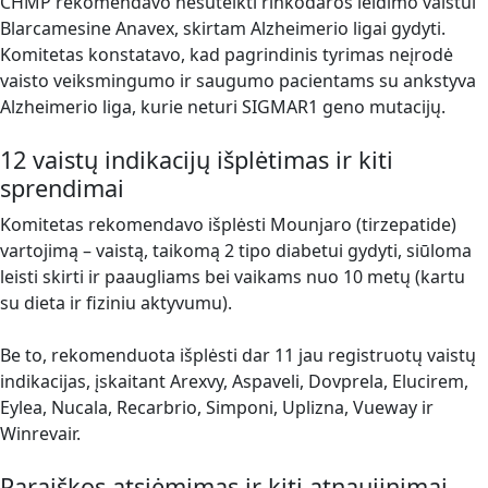
CHMP rekomendavo nesuteikti rinkodaros leidimo vaistui
Blarcamesine Anavex, skirtam Alzheimerio ligai gydyti.
Komitetas konstatavo, kad pagrindinis tyrimas neįrodė
vaisto veiksmingumo ir saugumo pacientams su ankstyva
Alzheimerio liga, kurie neturi SIGMAR1 geno mutacijų.
12 vaistų indikacijų išplėtimas ir kiti
sprendimai
Komitetas rekomendavo išplėsti Mounjaro (tirzepatide)
vartojimą – vaistą, taikomą 2 tipo diabetui gydyti, siūloma
leisti skirti ir paaugliams bei vaikams nuo 10 metų (kartu
su dieta ir fiziniu aktyvumu).
Be to, rekomenduota išplėsti dar 11 jau registruotų vaistų
indikacijas, įskaitant Arexvy, Aspaveli, Dovprela, Elucirem,
Eylea, Nucala, Recarbrio, Simponi, Uplizna, Vueway ir
Winrevair.
Paraiškos atsiėmimas ir kiti atnaujinimai