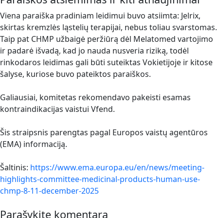
Viena paraiška pradiniam leidimui buvo atsiimta: Jelrix,
skirtas kremzlės ląstelių terapijai, nebus toliau svarstomas.
Taip pat CHMP užbaigė peržiūrą dėl Melatomed vartojimo
ir padarė išvadą, kad jo nauda nusveria riziką, todėl
rinkodaros leidimas gali būti suteiktas Vokietijoje ir kitose
šalyse, kuriose buvo pateiktos paraiškos.
Galiausiai, komitetas rekomendavo pakeisti esamas
kontraindikacijas vaistui Vfend.
Šis straipsnis parengtas pagal Europos vaistų agentūros
(EMA) informaciją.
Šaltinis:
https://www.ema.europa.eu/en/news/meeting-
highlights-committee-medicinal-products-human-use-
chmp-8-11-december-2025
Parašykite komentarą