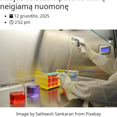
neigiamą nuomonę
12 gruodžio, 2025
2:52 pm
Image by Satheesh Sankaran from Pixabay