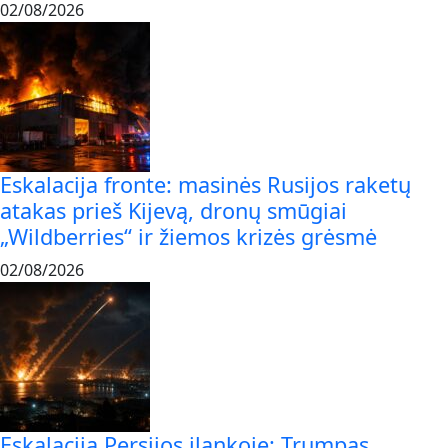
02/08/2026
Eskalacija fronte: masinės Rusijos raketų
atakas prieš Kijevą, dronų smūgiai
„Wildberries“ ir žiemos krizės grėsmė
02/08/2026
Eskalacija Persijos įlankoje: Trumpas