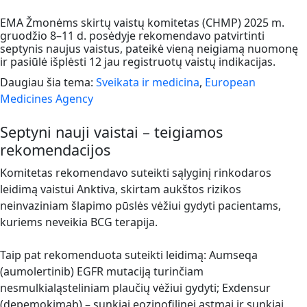
EMA Žmonėms skirtų vaistų komitetas (CHMP) 2025 m.
gruodžio 8–11 d. posėdyje rekomendavo patvirtinti
septynis naujus vaistus, pateikė vieną neigiamą nuomonę
ir pasiūlė išplėsti 12 jau registruotų vaistų indikacijas.
Daugiau šia tema:
Sveikata ir medicina
,
European
Medicines Agency
Septyni nauji vaistai – teigiamos
rekomendacijos
Komitetas rekomendavo suteikti sąlyginį rinkodaros
leidimą vaistui Anktiva, skirtam aukštos rizikos
neinvaziniam šlapimo pūslės vėžiui gydyti pacientams,
kuriems neveikia BCG terapija.
Taip pat rekomenduota suteikti leidimą: Aumseqa
(aumolertinib) EGFR mutaciją turinčiam
nesmulkialąsteliniam plaučių vėžiui gydyti; Exdensur
(depemokimab) – sunkiai eozinofilinei astmai ir sunkiai