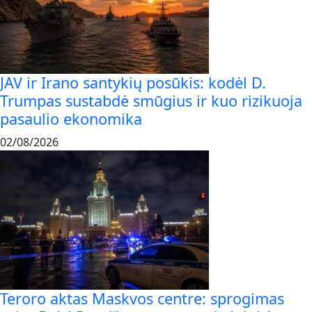
JAV ir Irano santykių posūkis: kodėl D.
Trumpas sustabdė smūgius ir kuo rizikuoja
pasaulio ekonomika
02/08/2026
Teroro aktas Maskvos centre: sprogimas