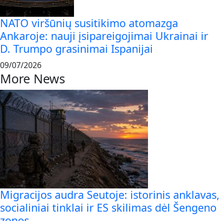
NATO viršūnių susitikimo atomazga
Ankaroje: nauji įsipareigojimai Ukrainai ir
D. Trumpo grasinimai Ispanijai
09/07/2026
More News
Migracijos audra Seutoje: istorinis anklavas,
socialiniai tinklai ir ES skilimas dėl Šengeno
zonos