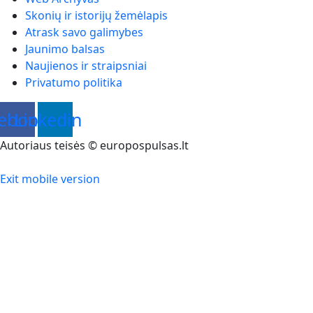
Skonių ir istorijų žemėlapis
Atrask savo galimybes
Jaunimo balsas
Naujienos ir straipsniai
Privatumo politika
ebook
Linkedin
Autoriaus teisės © europospulsas.lt
Exit mobile version