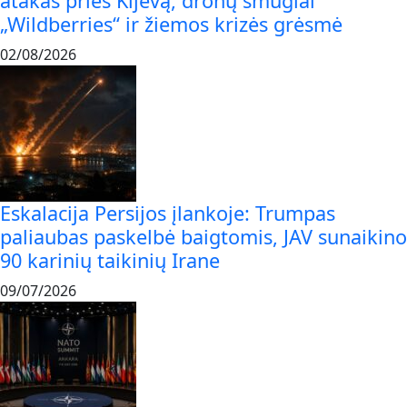
atakas prieš Kijevą, dronų smūgiai
„Wildberries“ ir žiemos krizės grėsmė
02/08/2026
Eskalacija Persijos įlankoje: Trumpas
paliaubas paskelbė baigtomis, JAV sunaikino
90 karinių taikinių Irane
09/07/2026