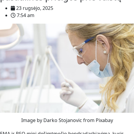
23 rugsėjo, 2025
7:54 am
Image by Darko Stojanovic from Pixabay
EMA ir PSO mini dešimtmečio bendradarbiavimą, kuris