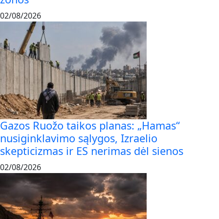
02/08/2026
Gazos Ruožo taikos planas: „Hamas“
nusiginklavimo sąlygos, Izraelio
skepticizmas ir ES nerimas dėl sienos
02/08/2026