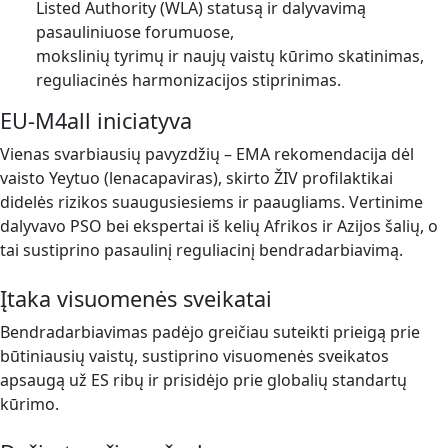
Listed Authority (WLA) statusą ir dalyvavimą
pasauliniuose forumuose,
mokslinių tyrimų ir naujų vaistų kūrimo skatinimas,
reguliacinės harmonizacijos stiprinimas.
EU-M4all iniciatyva
Vienas svarbiausių pavyzdžių – EMA rekomendacija dėl
vaisto Yeytuo (lenacapaviras), skirto ŽIV profilaktikai
didelės rizikos suaugusiesiems ir paaugliams. Vertinime
dalyvavo PSO bei ekspertai iš kelių Afrikos ir Azijos šalių, o
tai sustiprino pasaulinį reguliacinį bendradarbiavimą.
Įtaka visuomenės sveikatai
Bendradarbiavimas padėjo greičiau suteikti prieigą prie
būtiniausių vaistų, sustiprino visuomenės sveikatos
apsaugą už ES ribų ir prisidėjo prie globalių standartų
kūrimo.