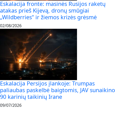
Eskalacija fronte: masinės Rusijos raketų
atakas prieš Kijevą, dronų smūgiai
„Wildberries“ ir žiemos krizės grėsmė
02/08/2026
Eskalacija Persijos įlankoje: Trumpas
paliaubas paskelbė baigtomis, JAV sunaikino
90 karinių taikinių Irane
09/07/2026