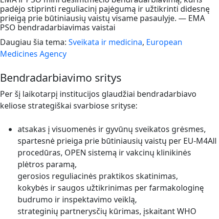
padėjo stiprinti reguliacinį pajėgumą ir užtikrinti didesnę
prieigą prie būtiniausių vaistų visame pasaulyje. — EMA
PSO bendradarbiavimas vaistai
Daugiau šia tema:
Sveikata ir medicina
,
European
Medicines Agency
Bendradarbiavimo sritys
Per šį laikotarpį institucijos glaudžiai bendradarbiavo
keliose strategiškai svarbiose srityse:
atsakas į visuomenės ir gyvūnų sveikatos grėsmes,
spartesnė prieiga prie būtiniausių vaistų per EU-M4All
procedūras, OPEN sistemą ir vakcinų klinikinės
plėtros paramą,
gerosios reguliacinės praktikos skatinimas,
kokybės ir saugos užtikrinimas per farmakologinę
budrumo ir inspektavimo veiklą,
strateginių partnerysčių kūrimas, įskaitant WHO