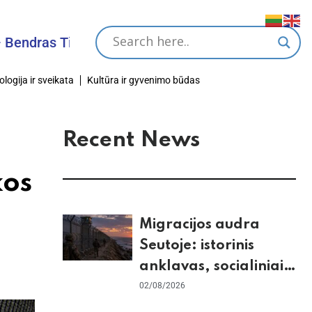
as Tikslas
ologija ir sveikata
Kultūra ir gyvenimo būdas
Recent News
kos
Migracijos audra
Seutoje: istorinis
anklavas, socialiniai
tinklai ir ES skilimas
02/08/2026
dėl Šengeno zonos