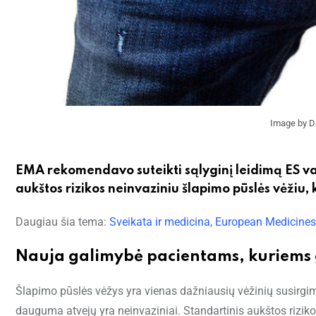
Image by D
EMA rekomendavo suteikti sąlyginį leidimą ES va
aukštos rizikos neinvaziniu šlapimo pūslės vėžiu
Daugiau šia tema:
Sveikata ir medicina
,
European Medicine
Nauja galimybė pacientams, kuriems
Šlapimo pūslės vėžys yra vienas dažniausių vėžinių susirgi
dauguma atvejų yra neinvaziniai. Standartinis aukštos rizi