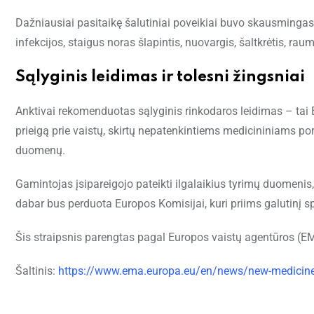
Dažniausiai pasitaikę šalutiniai poveikiai buvo skausmingas
infekcijos, staigus noras šlapintis, nuovargis, šaltkrėtis, r
Sąlyginis leidimas ir tolesni žingsniai
Anktivai rekomenduotas sąlyginis rinkodaros leidimas – tai
prieigą prie vaistų, skirtų nepatenkintiems medicininiams por
duomenų.
Gamintojas įsipareigojo pateikti ilgalaikius tyrimų duomeni
dabar bus perduota Europos Komisijai, kuri priims galutinį 
Šis straipsnis parengtas pagal Europos vaistų agentūros (E
Šaltinis:
https://www.ema.europa.eu/en/news/new-medicine-t