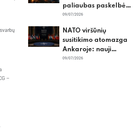
paliaubas paskelbė
baigtomis, JAV
09/07/2026
sunaikino 90 karinių
 svarbų
NATO viršūnių
taikinių Irane
susitikimo atomazga
Ankaroje: nauji
įsipareigojimai
09/07/2026
Ukrainai ir D. Trumpo
a
grasinimai Ispanijai
BCG –
o