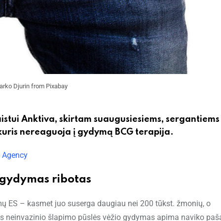
arko Djurin from Pixabay
istui Anktiva, skirtam suaugusiesiems, sergantiems
, kuris nereaguoja į gydymą BCG terapija.
s Agency
 gydymas ribotas
mų ES – kasmet juo suserga daugiau nei 200 tūkst. žmonių, o
kos neinvazinio šlapimo pūslės vėžio gydymas apima naviko paš