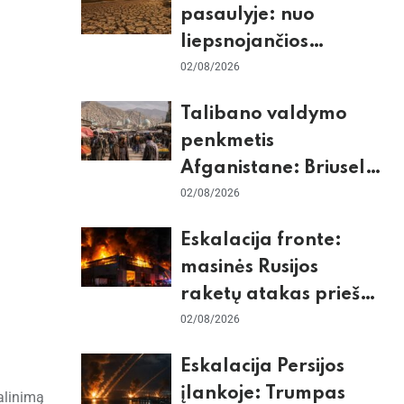
pasaulyje: nuo
liepsnojančios
Europos iki
02/08/2026
stingdančio
Talibano valdymo
Antarktidos
penkmetis
paradokso
Afganistane: Briuselio
vizito užkulisiai, gilus
02/08/2026
skurdas ir karinis
Eskalacija fronte:
konfliktas su
masinės Rusijos
Pakistanu
raketų atakas prieš
Kijevą, dronų smūgiai
02/08/2026
„Wildberries“ ir
Eskalacija Persijos
žiemos krizės grėsmė
įlankoje: Trumpas
alinimą