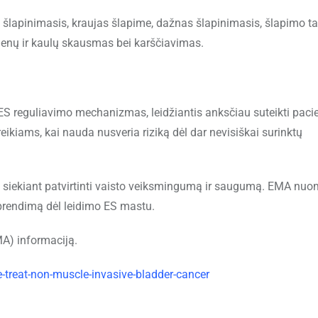
 šlapinimasis, kraujas šlapime, dažnas šlapinimasis, šlapimo t
aumenų ir kaulų skausmas bei karščiavimas.
 ES reguliavimo mechanizmas, leidžiantis anksčiau suteikti pac
eikiams, kai nauda nusveria riziką dėl dar nevisiškai surinktų
s, siekiant patvirtinti vaisto veiksmingumą ir saugumą. EMA nu
sprendimą dėl leidimo ES mastu.
MA) informaciją.
reat-non-muscle-invasive-bladder-cancer