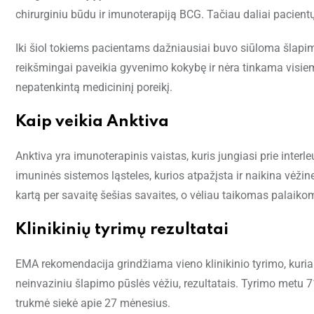
chirurginiu būdu ir imunoterapiją BCG. Tačiau daliai pacientų 
Iki šiol tokiems pacientams dažniausiai buvo siūloma šlapimo 
reikšmingai paveikia gyvenimo kokybę ir nėra tinkama visiem
nepatenkintą medicininį poreikį.
Kaip veikia Anktiva
Anktiva yra imunoterapinis vaistas, kuris jungiasi prie inter
imuninės sistemos ląsteles, kurios atpažįsta ir naikina vėžin
kartą per savaitę šešias savaites, o vėliau taikomas palaik
Klinikinių tyrimų rezultatai
EMA rekomendacija grindžiama vieno klinikinio tyrimo, kur
neinvaziniu šlapimo pūslės vėžiu, rezultatais. Tyrimo metu 
trukmė siekė apie 27 mėnesius.