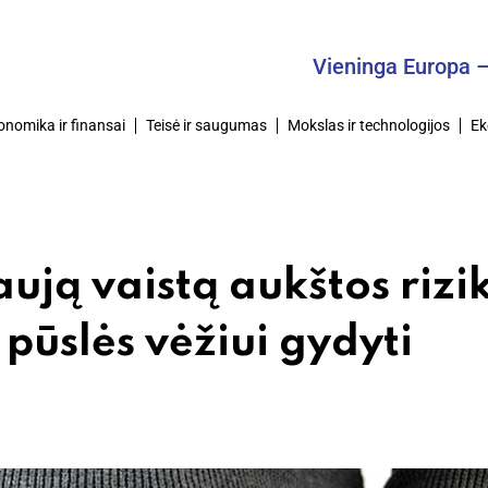
Vieninga Europa – Bendr
onomika ir finansai
Teisė ir saugumas
Mokslas ir technologijos
Ek
ją vaistą aukštos rizi
pūslės vėžiui gydyti