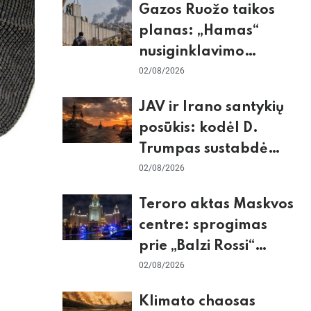
Gazos Ruožo taikos
planas: „Hamas“
nusiginklavimo
sąlygos, Izraelio
02/08/2026
skepticizmas ir ES
JAV ir Irano santykių
nerimas dėl sienos
posūkis: kodėl D.
Trumpas sustabdė
smūgius ir kuo
02/08/2026
rizikuoja pasaulio
Teroro aktas Maskvos
ekonomika
centre: sprogimas
prie „Balzi Rossi“
restorano,
02/08/2026
mirtininkės apgulė ir
Klimato chaosas
tikrieji taikiniai