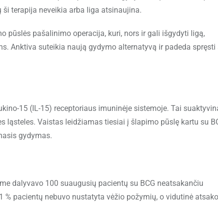
ši terapija neveikia arba liga atsinaujina.
pūslės pašalinimo operacija, kuri, nors ir gali išgydyti ligą,
s. Anktiva suteikia naują gydymo alternatyvą ir padeda spręsti
leukino-15 (IL-15) receptoriaus imuninėje sistemoje. Tai suaktyvin
es ląsteles. Vaistas leidžiamas tiesiai į šlapimo pūslę kartu su 
omasis gydymas.
iame dalyvavo 100 suaugusių pacientų su BCG neatsakančiu
71 % pacientų nebuvo nustatyta vėžio požymių, o vidutinė atsak