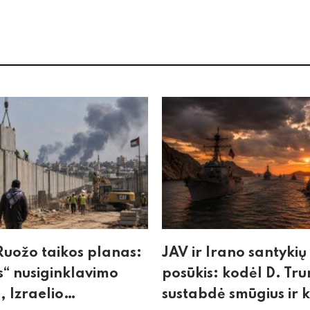
uožo taikos planas:
JAV ir Irano santykių
“ nusiginklavimo
posūkis: kodėl D. Tr
, Izraelio
sustabdė smūgius ir 