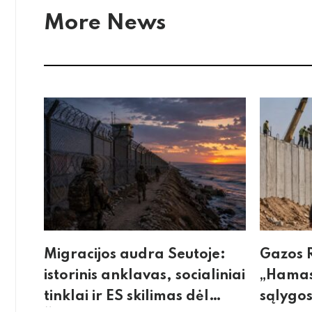
More News
Migracijos audra Seutoje:
Gazos R
istorinis anklavas, socialiniai
„Hamas
tinklai ir ES skilimas dėl
sąlygos