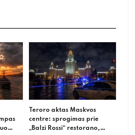
Teroro aktas Maskvos
umpas
centre: sprogimas prie
kuo
„Balzi Rossi“ restorano,