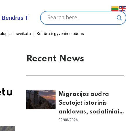
s Tikslas
ologija ir sveikata
Kultūra ir gyvenimo būdas
Recent News
etu
Migracijos audra
Seutoje: istorinis
anklavas, socialiniai
tinklai ir ES skilimas
02/08/2026
dėl Šengeno zonos