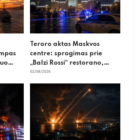
Teroro aktas Maskvos
umpas
centre: sprogimas prie
kuo
„Balzi Rossi“ restorano,
mirtininkės apgulė ir tikrieji
02/08/2026
taikiniai