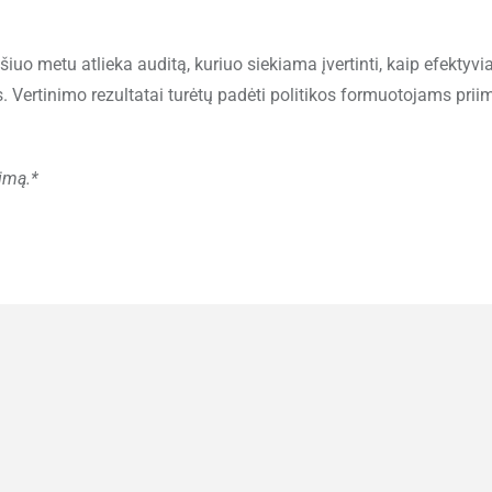
iuo metu atlieka auditą, kuriuo siekiama įvertinti, kaip efektyvia
ertinimo rezultatai turėtų padėti politikos formuotojams priim
imą.*