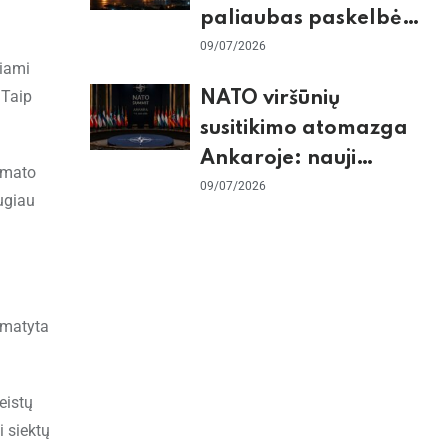
paliaubas paskelbė
baigtomis, JAV
09/07/2026
piami
sunaikino 90 karinių
 Taip
NATO viršūnių
taikinių Irane
susitikimo atomazga
Ankaroje: nauji
imato
įsipareigojimai
09/07/2026
ugiau
Ukrainai ir D. Trumpo
grasinimai Ispanijai
umatyta
eistų
 siektų