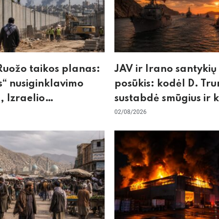
uožo taikos planas:
JAV ir Irano santykių
“ nusiginklavimo
posūkis: kodėl D. Tr
, Izraelio
sustabdė smūgius ir 
izmas ir ES nerimas
rizikuoja pasaulio
02/08/2026
nos
ekonomika