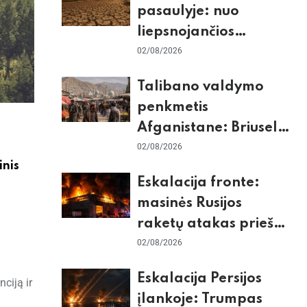
pasaulyje: nuo
liepsnojančios
Europos iki
02/08/2026
stingdančio
Talibano valdymo
Antarktidos
penkmetis
paradokso
Afganistane: Briuselio
vizito užkulisiai, gilus
02/08/2026
inis
skurdas ir karinis
Eskalacija fronte:
konfliktas su
masinės Rusijos
Pakistanu
raketų atakas prieš
Kijevą, dronų smūgiai
02/08/2026
„Wildberries“ ir
Eskalacija Persijos
ciją ir
žiemos krizės grėsmė
įlankoje: Trumpas