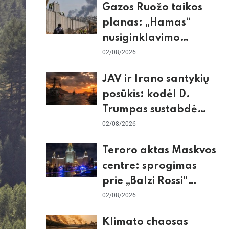
Gazos Ruožo taikos
planas: „Hamas“
nusiginklavimo
sąlygos, Izraelio
02/08/2026
skepticizmas ir ES
JAV ir Irano santykių
nerimas dėl sienos
posūkis: kodėl D.
Trumpas sustabdė
smūgius ir kuo
02/08/2026
rizikuoja pasaulio
Teroro aktas Maskvos
ekonomika
centre: sprogimas
prie „Balzi Rossi“
restorano,
02/08/2026
mirtininkės apgulė ir
Klimato chaosas
tikrieji taikiniai