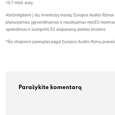
10,7 mlrd. eurų.
Atsižvelgdami į šių investicijų mastą, Europos Audito Rūmai š
planuojamas, įgyvendinamas ir naudojamas rescEU rezervas. V
sprendimus ir sustiprinti ES atsparumą ateities krizėms.
*Šis straipsnis parengtas pagal Europos Audito Rūmų praneš
Parašykite komentarą