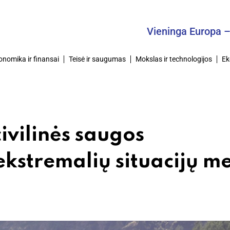
Vieninga Europa – Bendra
onomika ir finansai
Teisė ir saugumas
Mokslas ir technologijos
Ek
civilinės saugos
kstremalių situacijų m