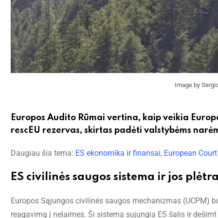
Image by Sergio
Europos Audito Rūmai vertina, kaip veikia Europo
rescEU rezervas, skirtas padėti valstybėms narėm
Daugiau šia tema:
ES ekonomika ir finansai
,
European Court 
ES civilinės saugos sistema ir jos plėtr
Europos Sąjungos civilinės saugos mechanizmas (UCPM) buvo s
reagavimą į nelaimes. Ši sistema sujungia ES šalis ir dešimt 