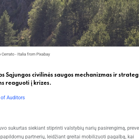
 Cerrato - Italia from Pixabay
s Sąjungos civilinės saugos mechanizmas ir strateg
s reaguoti į krizes.
of Auditors
a
ukurtas siekiant stiprinti valstybių narių pasirengimą, preven
papildomų partnerių, leidžiant greitai mobilizuoti pagalbą, kai