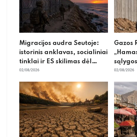
Migracijos audra Seutoje:
Gazos R
istorinis anklavas, socialiniai
„Hamas
tinklai ir ES skilimas dėl
sąlygos
Šengeno zonos
02/08/2026
skeptic
02/08/2026
dėl sie