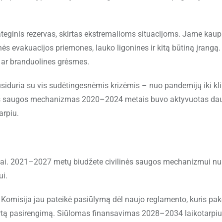
ateginis rezervas, skirtas ekstremalioms situacijoms. Jame kau
inės evakuacijos priemones, lauko ligonines ir kitą būtiną įrangą.
 ar branduolines grėsmes.
usiduria su vis sudėtingesnėmis krizėmis – nuo pandemijų iki kl
ilinės saugos mechanizmas 2020–2024 metais buvo aktyvuotas da
arpiu.
ričiai. 2021–2027 metų biudžete civilinės saugos mechanizmui n
ui.
s Komisija jau pateikė pasiūlymą dėl naujo reglamento, kuris pak
kirtą pasirengimą. Siūlomas finansavimas 2028–2034 laikotarpiui