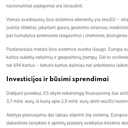
nacionaliniai pajėgumai yra išnaudoti.
Vienas svarbiausių šios sistemos elementų yra rescEU – str
įvairūs ištekliai, įskaitant gaisrų gesinimo orlaivius, medicin
pat numatytos priemonės reagavimui į chemines, biologines
Pastaraisiais metais šios sistemos svarba išaugo. Europa s
kaitos sukeltų nelaimių ir geopolitinių įtampų. Dėl to civ
nei 694 kartus – keturis kartus dažniau nei ankstesniu laikot
Investicijos ir būsimi sprendimai
Didėjant poreikiui, ES skyrė reikšmingą finansavimą šiai s
3,7 mlrd. eurų, iš kurių apie 2,9 mlrd. eurų skirti rescEU rezerv
Ateityje planuojama dar labiau stiprinti šią sistemą. Europo
dabartines taisykles ir apimtų platesnį sveikatos krizėms s