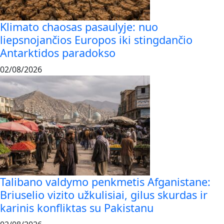
Klimato chaosas pasaulyje: nuo
liepsnojančios Europos iki stingdančio
Antarktidos paradokso
02/08/2026
Talibano valdymo penkmetis Afganistane:
Briuselio vizito užkulisiai, gilus skurdas ir
karinis konfliktas su Pakistanu