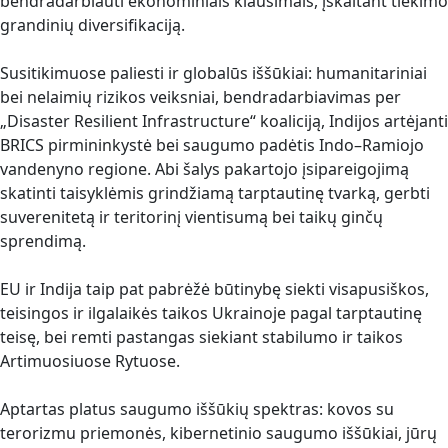
bendradarbiauti ekonominiais klausimais, įskaitant tiekimo
grandinių diversifikaciją.
Susitikimuose paliesti ir globalūs iššūkiai: humanitariniai
bei nelaimių rizikos veiksniai, bendradarbiavimas per
„Disaster Resilient Infrastructure“ koaliciją, Indijos artėjanti
BRICS pirmininkystė bei saugumo padėtis Indo–Ramiojo
vandenyno regione. Abi šalys pakartojo įsipareigojimą
skatinti taisyklėmis grindžiamą tarptautinę tvarką, gerbti
suverenitetą ir teritorinį vientisumą bei taikų ginčų
sprendimą.
EU ir Indija taip pat pabrėžė būtinybę siekti visapusiškos,
teisingos ir ilgalaikės taikos Ukrainoje pagal tarptautinę
teisę, bei remti pastangas siekiant stabilumo ir taikos
Artimuosiuose Rytuose.
Aptartas platus saugumo iššūkių spektras: kovos su
terorizmu priemonės, kibernetinio saugumo iššūkiai, jūrų