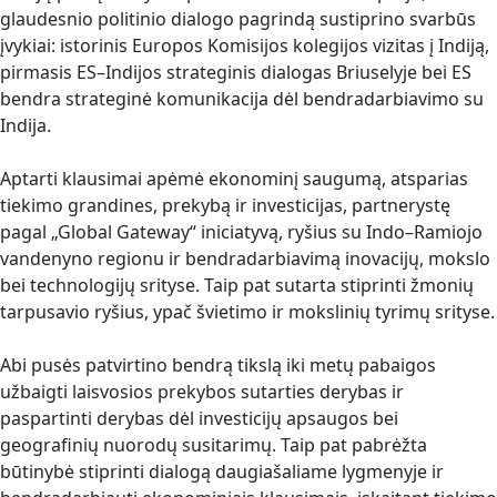
glaudesnio politinio dialogo pagrindą sustiprino svarbūs
įvykiai: istorinis Europos Komisijos kolegijos vizitas į Indiją,
pirmasis ES–Indijos strateginis dialogas Briuselyje bei ES
bendra strateginė komunikacija dėl bendradarbiavimo su
Indija.
Aptarti klausimai apėmė ekonominį saugumą, atsparias
tiekimo grandines, prekybą ir investicijas, partnerystę
pagal „Global Gateway“ iniciatyvą, ryšius su Indo–Ramiojo
vandenyno regionu ir bendradarbiavimą inovacijų, mokslo
bei technologijų srityse. Taip pat sutarta stiprinti žmonių
tarpusavio ryšius, ypač švietimo ir mokslinių tyrimų srityse.
Abi pusės patvirtino bendrą tikslą iki metų pabaigos
užbaigti laisvosios prekybos sutarties derybas ir
paspartinti derybas dėl investicijų apsaugos bei
geografinių nuorodų susitarimų. Taip pat pabrėžta
būtinybė stiprinti dialogą daugiašaliame lygmenyje ir