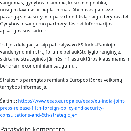
saugumas, gynybos pramonė, kosmoso politika,
nusiginklavimas ir neplatinimas. Abi pusės pabrėžė
pažangą šiose srityse ir patvirtino tikslą baigti derybas dėl
Gynybos ir saugumo partnerystės bei Informacijos
apsaugos susitarimo.
Indijos delegacija taip pat dalyvavo ES Indo–Ramiojo
vandenyno ministrų forume bei aukšto lygio renginyje,
skirtame strateginės jūrinės infrastruktūros klausimams ir
bendram ekonominiam saugumui.
Straipsnis parengtas remiantis Europos išorės veiksmų
tarnybos informacija.
Šaltinis:
https://www.eeas.europa.eu/eeas/eu-india-joint-
press-release-11th-foreign-policy-and-security-
consultations-and-6th-strategic_en
Parašykite komentarą