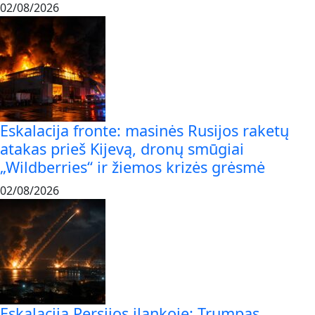
02/08/2026
Eskalacija fronte: masinės Rusijos raketų
atakas prieš Kijevą, dronų smūgiai
„Wildberries“ ir žiemos krizės grėsmė
02/08/2026
Eskalacija Persijos įlankoje: Trumpas