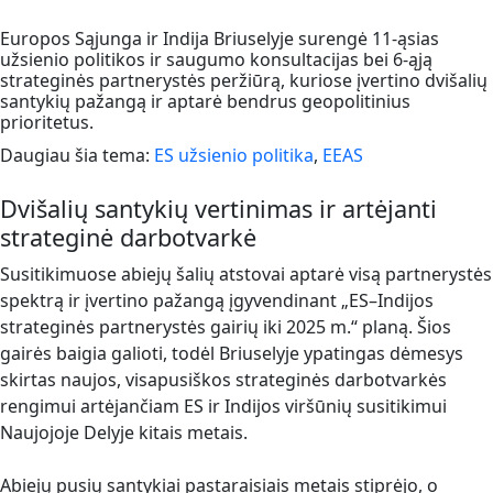
Europos Sąjunga ir Indija Briuselyje surengė 11-ąsias
užsienio politikos ir saugumo konsultacijas bei 6-ąją
strateginės partnerystės peržiūrą, kuriose įvertino dvišalių
santykių pažangą ir aptarė bendrus geopolitinius
prioritetus.
Daugiau šia tema:
ES užsienio politika
,
EEAS
Dvišalių santykių vertinimas ir artėjanti
strateginė darbotvarkė
Susitikimuose abiejų šalių atstovai aptarė visą partnerystės
spektrą ir įvertino pažangą įgyvendinant „ES–Indijos
strateginės partnerystės gairių iki 2025 m.“ planą. Šios
gairės baigia galioti, todėl Briuselyje ypatingas dėmesys
skirtas naujos, visapusiškos strateginės darbotvarkės
rengimui artėjančiam ES ir Indijos viršūnių susitikimui
Naujojoje Delyje kitais metais.
Abiejų pusių santykiai pastaraisiais metais stiprėjo, o