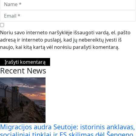
Noriu savo interneto naršyklėje išsaugoti vardą, el. pašto
adresą ir interneto puslapį, kad jų nebereiktų įvesti iš
naujo, kai kitą kartą vėl norėsiu parašyti komentarą.
Recent News
Migracijos audra Seutoje: istorinis anklavas,
socialiniai tinklai ir ES skilimas dėl Šengeno