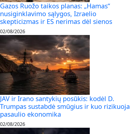
Gazos Ruožo taikos planas: „Hamas“
nusiginklavimo sąlygos, Izraelio
skepticizmas ir ES nerimas dėl sienos
02/08/2026
JAV ir Irano santykių posūkis: kodėl D.
Trumpas sustabdė smūgius ir kuo rizikuoja
pasaulio ekonomika
02/08/2026