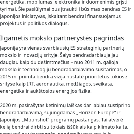
energetika, mobilumas, elektronika ir duomenimis grįsti
tyrimai. Šie pasiūlymai bus įtraukti į būsimas bendras ES ir
Japonijos iniciatyvas, įskaitant bendrai finansuojamus
projektus ir politikos dialogus.
Ilgametis mokslo partnerystės pagrindas
Japonija yra vienas svarbiausių ES strateginių partnerių
mokslo ir inovacijų srityje. Šalys bendradarbiauja jau
daugiau kaip du dešimtmečius – nuo 2011 m. galioja
mokslo ir technologijų bendradarbiavimo susitarimas, o
2015 m. priimta bendra vizija nustatė prioritetus tokiose
srityse kaip IRT, aeronautika, medžiagos, sveikata,
energetika ir aukštosios energijos fizika.
2020 m. pasirašytas ketinimų laiškas dar labiau sustiprino
bendradarbiavimą, sujungdamas „Horizon Europe“ ir
Japonijos „Moonshot“ programų pastangas. Tai atvėrė
kelią bendrai dirbti su tokiais iššūkiais kaip klimato kaita,