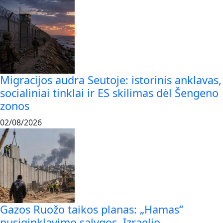
Migracijos audra Seutoje: istorinis anklavas,
socialiniai tinklai ir ES skilimas dėl Šengeno
zonos
02/08/2026
Gazos Ruožo taikos planas: „Hamas“
nusiginklavimo sąlygos, Izraelio