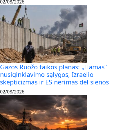
02/08/2026
Gazos Ruožo taikos planas: „Hamas“
nusiginklavimo sąlygos, Izraelio
skepticizmas ir ES nerimas dėl sienos
02/08/2026