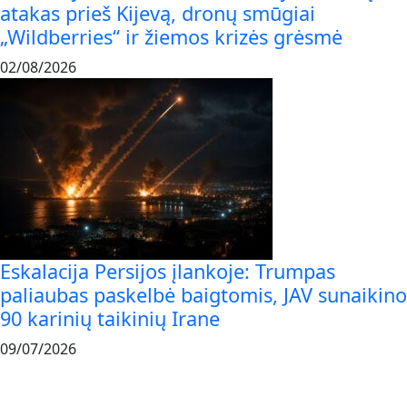
atakas prieš Kijevą, dronų smūgiai
„Wildberries“ ir žiemos krizės grėsmė
02/08/2026
Eskalacija Persijos įlankoje: Trumpas
paliaubas paskelbė baigtomis, JAV sunaikino
90 karinių taikinių Irane
09/07/2026