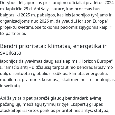
Derybos dėl Japonijos prisijungimo oficialiai pradėtos 2024
m. lapkričio 29 d. Abi šalys sutarė, kad procesas bus
baigtas iki 2025 m. pabaigos, kas leis Japonijos tyrėjams ir
organizacijoms nuo 2026 m. dalyvauti „Horizon Europe“
projektų kvietimuose tokiomis pačiomis sąlygomis kaip ir
ES partneriai.
Bendri prioritetai: klimatas, energetika ir
sveikata
Japonijos dalyvavimas daugiausia apims „Horizon Europe“
II ramsčio sritį – didžiausią tarptautinio bendradarbiavimo
dalį, orientuotą į globalius iššūkius: klimatą, energetiką,
mobilumą, pramonę, kosmosą, skaitmenines technologijas
ir sveikatą.
Abi šalys taip pat pabrėžė glaudų bendradarbiavimą
pažangiųjų medžiagų tyrimų srityje. Ekspertų grupės
ataskaitoje išskirtos penkios prioritetinės sritys: statyba,