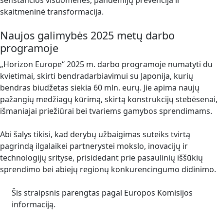
senstančios visuomenės, pandemijų prevencija ir
skaitmeninė transformacija.
Naujos galimybės 2025 metų darbo
programoje
„Horizon Europe“ 2025 m. darbo programoje numatyti du
kvietimai, skirti bendradarbiavimui su Japonija, kurių
bendras biudžetas siekia 60 mln. eurų. Jie apima naujų
pažangių medžiagų kūrimą, skirtą konstrukcijų stebėsenai,
išmaniajai priežiūrai bei tvariems gamybos sprendimams.
Abi šalys tikisi, kad derybų užbaigimas suteiks tvirtą
pagrindą ilgalaikei partnerystei mokslo, inovacijų ir
technologijų srityse, prisidedant prie pasaulinių iššūkių
sprendimo bei abiejų regionų konkurencingumo didinimo.
Šis straipsnis parengtas pagal Europos Komisijos
informaciją.