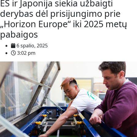
ES ir Japonija siekia užbaigti
derybas dėl prisijungimo prie
„Horizon Europe“ iki 2025 metų
pabaigos
6 spalio, 2025
3:02 pm