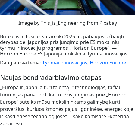
Image by This_is_Engineering from Pixabay
Briuselis ir Tokijas sutarė iki 2025 m. pabaigos užbaigti
derybas dėl Japonijos prisijungimo prie ES mokslinių
tyrimų ir inovacijų programos „Horizon Europe“. —
Horizon Europe ES Japonija moksliniai tyrimai inovacijos
Daugiau šia tema:
Tyrimai ir inovacijos
,
Horizon Europe
Naujas bendradarbiavimo etapas
„Europa ir Japonija turi talentą ir technologijas, tačiau
turime jas panaudoti kartu. Prisijungimas prie „Horizon
Europe“ suteiks mūsų mokslininkams galimybę kurti
proveržius, kuriuos žmonės pajus ligoninėse, energetikoje
ir kasdienėse technologijose“, – sakė komisarė Ekaterina
Zaharieva.