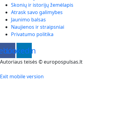
Skonių ir istorijų žemėlapis
Atrask savo galimybes
Jaunimo balsas
Naujienos ir straipsniai
Privatumo politika
ebook
Linkedin
Autoriaus teisės © europospulsas.lt
Exit mobile version