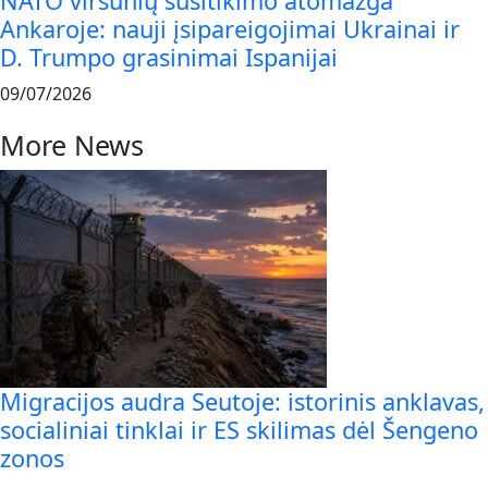
NATO viršūnių susitikimo atomazga
Ankaroje: nauji įsipareigojimai Ukrainai ir
D. Trumpo grasinimai Ispanijai
09/07/2026
More News
Migracijos audra Seutoje: istorinis anklavas,
socialiniai tinklai ir ES skilimas dėl Šengeno
zonos