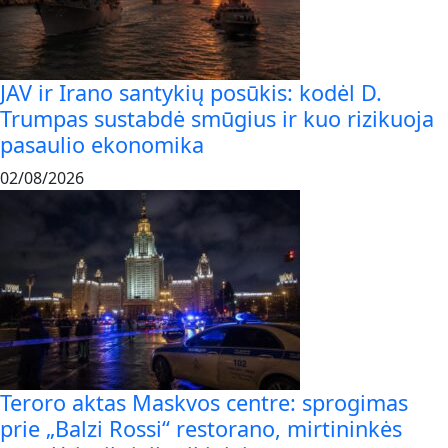
JAV ir Irano santykių posūkis: kodėl D.
Trumpas sustabdė smūgius ir kuo rizikuoja
pasaulio ekonomika
02/08/2026
Teroro aktas Maskvos centre: sprogimas
prie „Balzi Rossi“ restorano, mirtininkės