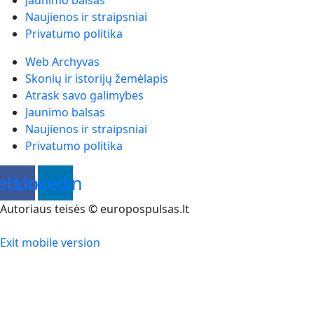
Jaunimo balsas
Naujienos ir straipsniai
Privatumo politika
Web Archyvas
Skonių ir istorijų žemėlapis
Atrask savo galimybes
Jaunimo balsas
Naujienos ir straipsniai
Privatumo politika
ebook
Linkedin
Autoriaus teisės © europospulsas.lt
Exit mobile version