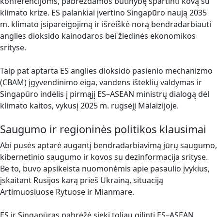
konferencijoms, pabrėždamos būtinybę spartinti kovą su
klimato krize. ES palankiai įvertino Singapūro naują 2035
m. klimato įsipareigojimą ir išreiškė norą bendradarbiauti
anglies dioksido kainodaros bei žiedinės ekonomikos
srityse.
Taip pat aptarta ES anglies dioksido pasienio mechanizmo
(CBAM) įgyvendinimo eiga, vandens išteklių valdymas ir
Singapūro indėlis į pirmąjį ES–ASEAN ministrų dialogą dėl
klimato kaitos, vykusį 2025 m. rugsėjį Malaizijoje.
Saugumo ir regioninės politikos klausimai
Abi pusės aptarė augantį bendradarbiavimą jūrų saugumo,
kibernetinio saugumo ir kovos su dezinformacija srityse.
Be to, buvo apsikeista nuomonėmis apie pasaulio įvykius,
įskaitant Rusijos karą prieš Ukrainą, situaciją
Artimuosiuose Rytuose ir Mianmare.
ES ir Singapūras pabrėžė siekį toliau gilinti ES–ASEAN