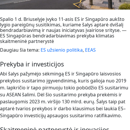
Spalio 1 d. Briuselyje įvyko 11-asis ES ir Singapūro aukšto
lygio pareigūnų susitikimas, kuriame šalys aptarė dvišalį
bendradarbiavimą ir naujas iniciatyvas įvairiose srityse. —
ES Singapūras bendradarbiavimas prekyba klimatas
skaitmeninė partnerystė
Daugiau šia tema:
ES užsienio politika
,
EEAS
Prekyba ir investicijos
Abi šalys pažymėjo sėkmingą ES ir Singapūro laisvosios
prekybos susitarimo įgyvendinimą, kuris galioja nuo 2019
m. lapkričio ir tapo pirmuoju tokio pobūdžio ES susitarimu
su ASEAN šalimi. Dėl šio susitarimo prekyba prekėmis ir
paslaugomis 2023 m. viršijo 130 mlrd. eurų. Šalys taip pat
aptarė tvarios prekybos ir darbo klausimus bei laukia ES–
Singapūro investicijų apsaugos susitarimo ratifikavimo.
Skaitmeninė partnerystė ir inovacijos