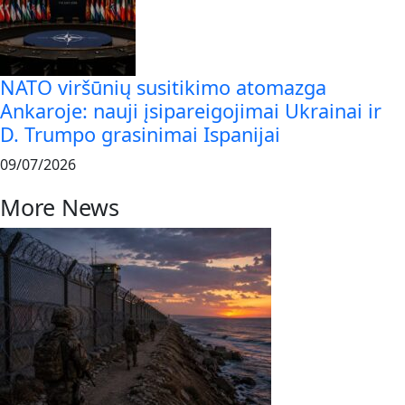
NATO viršūnių susitikimo atomazga
Ankaroje: nauji įsipareigojimai Ukrainai ir
D. Trumpo grasinimai Ispanijai
09/07/2026
More News