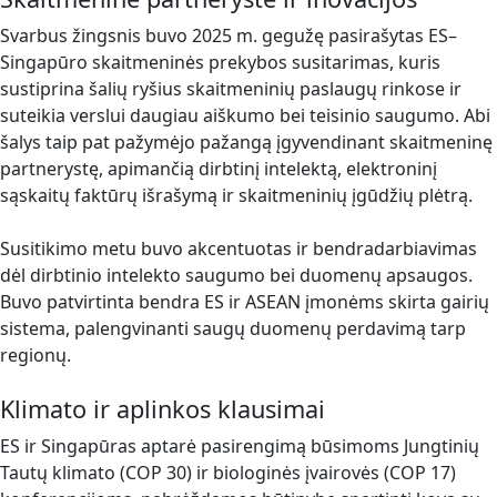
Svarbus žingsnis buvo 2025 m. gegužę pasirašytas ES–
Singapūro skaitmeninės prekybos susitarimas, kuris
sustiprina šalių ryšius skaitmeninių paslaugų rinkose ir
suteikia verslui daugiau aiškumo bei teisinio saugumo. Abi
šalys taip pat pažymėjo pažangą įgyvendinant skaitmeninę
partnerystę, apimančią dirbtinį intelektą, elektroninį
sąskaitų faktūrų išrašymą ir skaitmeninių įgūdžių plėtrą.
Susitikimo metu buvo akcentuotas ir bendradarbiavimas
dėl dirbtinio intelekto saugumo bei duomenų apsaugos.
Buvo patvirtinta bendra ES ir ASEAN įmonėms skirta gairių
sistema, palengvinanti saugų duomenų perdavimą tarp
regionų.
Klimato ir aplinkos klausimai
ES ir Singapūras aptarė pasirengimą būsimoms Jungtinių
Tautų klimato (COP 30) ir biologinės įvairovės (COP 17)