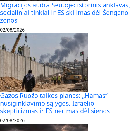
Migracijos audra Seutoje: istorinis anklavas,
socialiniai tinklai ir ES skilimas dėl Šengeno
zonos
02/08/2026
Gazos Ruožo taikos planas: „Hamas“
nusiginklavimo sąlygos, Izraelio
skepticizmas ir ES nerimas dėl sienos
02/08/2026