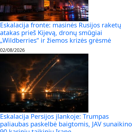
Eskalacija fronte: masinės Rusijos raketų
atakas prieš Kijevą, dronų smūgiai
„Wildberries“ ir žiemos krizės grėsmė
02/08/2026
Eskalacija Persijos įlankoje: Trumpas
paliaubas paskelbė baigtomis, JAV sunaikino
90 karinių taikinių Irane