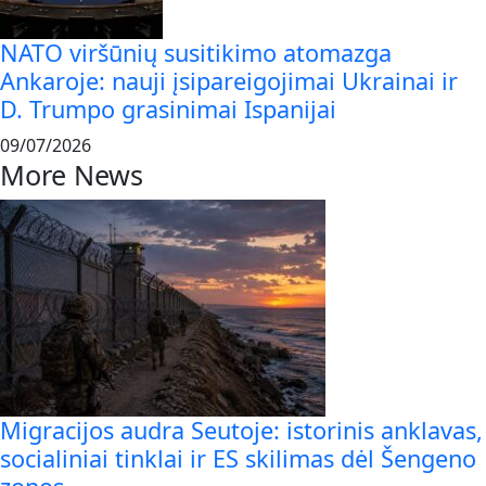
NATO viršūnių susitikimo atomazga
Ankaroje: nauji įsipareigojimai Ukrainai ir
D. Trumpo grasinimai Ispanijai
09/07/2026
More News
Migracijos audra Seutoje: istorinis anklavas,
socialiniai tinklai ir ES skilimas dėl Šengeno