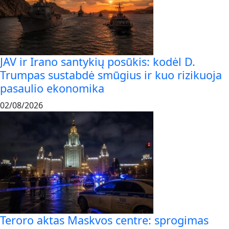
JAV ir Irano santykių posūkis: kodėl D.
Trumpas sustabdė smūgius ir kuo rizikuoja
pasaulio ekonomika
02/08/2026
Teroro aktas Maskvos centre: sprogimas