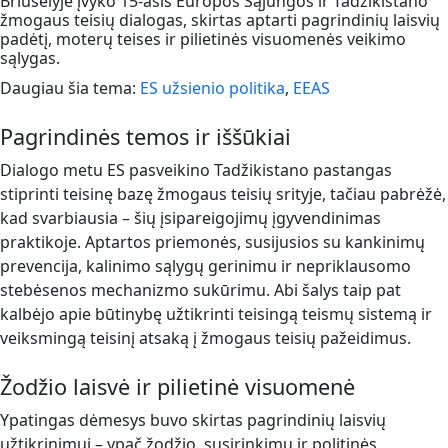
Briuselyje įvyko 15-asis Europos Sąjungos ir Tadžikistano
žmogaus teisių dialogas, skirtas aptarti pagrindinių laisvių
padėtį, moterų teises ir pilietinės visuomenės veikimo
sąlygas.
Daugiau šia tema:
ES užsienio politika
,
EEAS
Pagrindinės temos ir iššūkiai
Dialogo metu ES pasveikino Tadžikistano pastangas
stiprinti teisinę bazę žmogaus teisių srityje, tačiau pabrėžė,
kad svarbiausia – šių įsipareigojimų įgyvendinimas
praktikoje. Aptartos priemonės, susijusios su kankinimų
prevencija, kalinimo sąlygų gerinimu ir nepriklausomo
stebėsenos mechanizmo sukūrimu. Abi šalys taip pat
kalbėjo apie būtinybę užtikrinti teisingą teismų sistemą ir
veiksmingą teisinį atsaką į žmogaus teisių pažeidimus.
Žodžio laisvė ir pilietinė visuomenė
Ypatingas dėmesys buvo skirtas pagrindinių laisvių
užtikrinimui – ypač žodžio, susirinkimų ir politinės