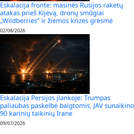
Eskalacija fronte: masinės Rusijos raketų
atakas prieš Kijevą, dronų smūgiai
„Wildberries“ ir žiemos krizės grėsmė
02/08/2026
Eskalacija Persijos įlankoje: Trumpas
paliaubas paskelbė baigtomis, JAV sunaikino
90 karinių taikinių Irane
09/07/2026