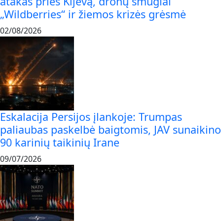
atakas prieš Kijevą, dronų smūgiai
„Wildberries“ ir žiemos krizės grėsmė
02/08/2026
Eskalacija Persijos įlankoje: Trumpas
paliaubas paskelbė baigtomis, JAV sunaikino
90 karinių taikinių Irane
09/07/2026