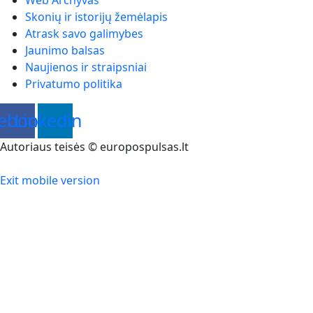
Skonių ir istorijų žemėlapis
Atrask savo galimybes
Jaunimo balsas
Naujienos ir straipsniai
Privatumo politika
ebook
Linkedin
Autoriaus teisės © europospulsas.lt
Exit mobile version