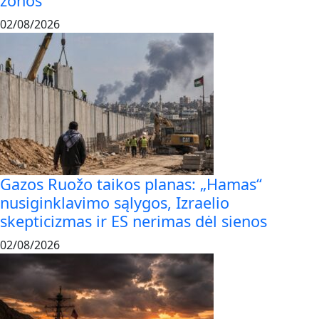
zonos
02/08/2026
Gazos Ruožo taikos planas: „Hamas“
nusiginklavimo sąlygos, Izraelio
skepticizmas ir ES nerimas dėl sienos
02/08/2026