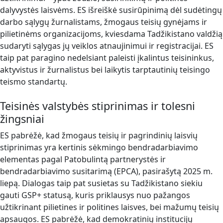
dalyvystės laisvėms. ES išreiškė susirūpinimą dėl sudėtingų
darbo sąlygų žurnalistams, žmogaus teisių gynėjams ir
pilietinėms organizacijoms, kviesdama Tadžikistano valdžią
sudaryti sąlygas jų veiklos atnaujinimui ir registracijai. ES
taip pat paragino nedelsiant paleisti įkalintus teisininkus,
aktyvistus ir žurnalistus bei laikytis tarptautinių teisingo
teismo standartų.
Teisinės valstybės stiprinimas ir tolesni
žingsniai
ES pabrėžė, kad žmogaus teisių ir pagrindinių laisvių
stiprinimas yra kertinis sėkmingo bendradarbiavimo
elementas pagal Patobulintą partnerystės ir
bendradarbiavimo susitarimą (EPCA), pasirašytą 2025 m.
liepą. Dialogas taip pat susietas su Tadžikistano siekiu
gauti GSP+ statusą, kuris priklausys nuo pažangos
užtikrinant pilietines ir politines laisves, bei mažumų teisių
apsaugos. ES pabrėžė, kad demokratinių institucijų