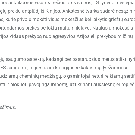
nodai taikomos visoms trečiosioms šalims, ES lyderiai neslepia
igių prekių antplūdį iš Kinijos. Ankstesnė tvarka sudarė nesąžin
 kurie privalo mokėti visus mokesčius bei laikytis griežtų euro
ortuodamos prekes be jokių muitų rinkliavų. Naujuoju mokesčiu
drijos vidaus prekybą nuo agresyvios Azijos el. prekybos milžinų
jų saugumo aspektą, kadangi per pastaruosius metus atlikti tyr
ka ES saugumo, higienos ir ekologijos reikalavimų. Įvežamuose
audžiamų cheminių medžiagų, o gamintojai neturi reikiamų sertif
nti ir blokuoti pavojingą importą, užtikrinant aukštesnę europieč
nešimus.