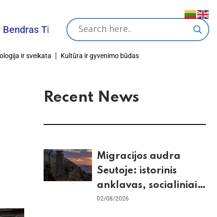
s Tikslas
ologija ir sveikata
Kultūra ir gyvenimo būdas
Recent News
Migracijos audra
Seutoje: istorinis
anklavas, socialiniai
tinklai ir ES skilimas
02/08/2026
dėl Šengeno zonos