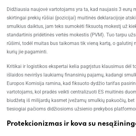
Didžiausia naujovė vartotojams yra ta, kad naujasis 3 eurų m
skirtingai prekių rūšiai (pozicijai) muitinės deklaracijoje ats
smulkius daiktus, jam teks sumokėti fiksuotą mokestį už kie
standartinis pridėtinės vertės mokestis (PVM). Tuo tarpu užsi
rūšimi, todėl muitas bus taikomas tik vieną kartą, o galutinį
kurių jie pagaminti.
Kritikai ir logistikos ekspertai kelia pagrįstus klausimus dėl
išlaidos neviršys laukiamų finansinių pajamų, kadangi smul
Europos Komisija ramina, kad fiksuoto dydžio tarifas pasirin
vartotojams, kol pradės veikti centralizuoti ES muitinės duom
biudžetą iš milijardų kasmet įvežamų smulkių pakuočių, bet
tiesiogiai pačioms didžiosioms užsienio prekybos platform
Protekcionizmas ir kova su nesąžininga