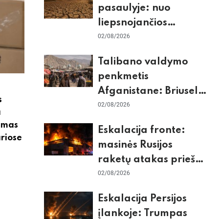
pasaulyje: nuo
liepsnojančios
Europos iki
02/08/2026
stingdančio
Talibano valdymo
Antarktidos
penkmetis
paradokso
Afganistane: Briuselio
s
vizito užkulisiai, gilus
02/08/2026
a
skurdas ir karinis
damas
Eskalacija fronte:
konfliktas su
ariose
masinės Rusijos
Pakistanu
raketų atakas prieš
Kijevą, dronų smūgiai
02/08/2026
„Wildberries“ ir
Eskalacija Persijos
žiemos krizės grėsmė
įlankoje: Trumpas