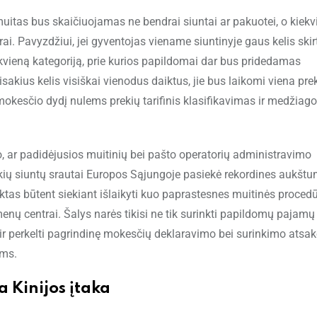
uitas bus skaičiuojamas ne bendrai siuntai ar pakuotei, o kiekv
kirai. Pavyzdžiui, jei gyventojas viename siuntinyje gaus kelis ski
kvieną kategoriją, prie kurios papildomai dar bus pridedamas
sakius kelis visiškai vienodus daiktus, jie bus laikomi viena pre
 mokesčio dydį nulems prekių tarifinis klasifikavimas ir medžiagos
 to, ar padidėjusios muitinių bei pašto operatorių administravimo
kių siuntų srautai Europos Sąjungoje pasiekė rekordines aukštu
ktas būtent siekiant išlaikyti kuo paprastesnes muitinės proced
enų centrai. Šalys narės tikisi ne tik surinkti papildomų pajamų 
 ir perkelti pagrindinę mokesčių deklaravimo bei surinkimo ats
oms.
 Kinijos įtaka