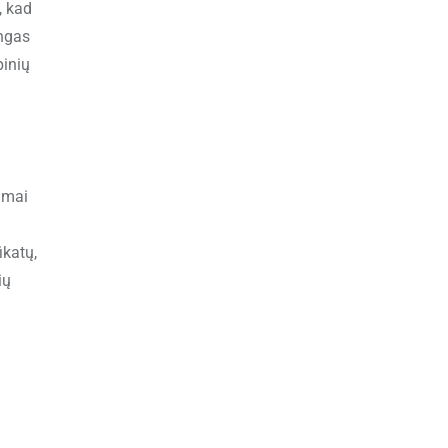
, kad
ingas
pinių
imai
ikatų,
ių