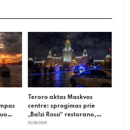
Teroro aktas Maskvos
umpas
centre: sprogimas prie
kuo
„Balzi Rossi“ restorano,
mirtininkės apgulė ir tikrieji
02/08/2026