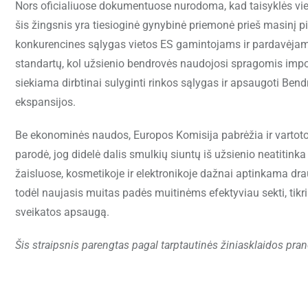
Nors oficialiuose dokumentuose nurodoma, kad taisyklės vie
šis žingsnis yra tiesioginė gynybinė priemonė prieš masinį p
konkurencines sąlygas vietos ES gamintojams ir pardavėjams,
standartų, kol užsienio bendrovės naudojosi spragomis imp
siekiama dirbtinai sulyginti rinkos sąlygas ir apsaugoti Ben
ekspansijos.
Be ekonominės naudos, Europos Komisija pabrėžia ir vartoto
parodė, jog didelė dalis smulkių siuntų iš užsienio neatitin
žaisluose, kosmetikoje ir elektronikoje dažnai aptinkama dr
todėl naujasis muitas padės muitinėms efektyviau sekti, tikri
sveikatos apsaugą.
Šis straipsnis parengtas pagal tarptautinės žiniasklaidos pra