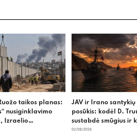
uožo taikos planas:
JAV ir Irano santykių
“ nusiginklavimo
posūkis: kodėl D. Tr
, Izraelio
sustabdė smūgius ir 
izmas ir ES nerimas
rizikuoja pasaulio
02/08/2026