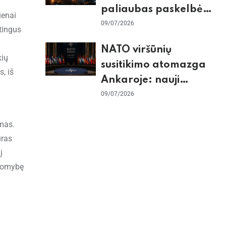
paliaubas paskelbė
ienai
baigtomis, JAV
09/07/2026
rtingus
sunaikino 90 karinių
NATO viršūnių
taikinių Irane
kių
susitikimo atomazga
, iš
Ankaroje: nauji
įsipareigojimai
09/07/2026
Ukrainai ir D. Trumpo
mas.
grasinimai Ispanijai
ūras
į
akomybę