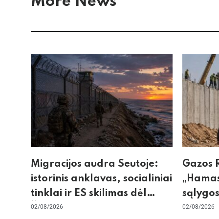
More News
Migracijos audra Seutoje:
Gazos R
istorinis anklavas, socialiniai
„Hamas
tinklai ir ES skilimas dėl
sąlygos
Šengeno zonos
02/08/2026
skeptic
02/08/2026