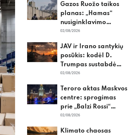
Gazos Ruožo taikos
planas: „Hamas“
nusiginklavimo
sąlygos, Izraelio
02/08/2026
skepticizmas ir ES
JAV ir Irano santykių
nerimas dėl sienos
posūkis: kodėl D.
Trumpas sustabdė
smūgius ir kuo
02/08/2026
rizikuoja pasaulio
Teroro aktas Maskvos
ekonomika
centre: sprogimas
prie „Balzi Rossi“
restorano,
02/08/2026
mirtininkės apgulė ir
Klimato chaosas
tikrieji taikiniai