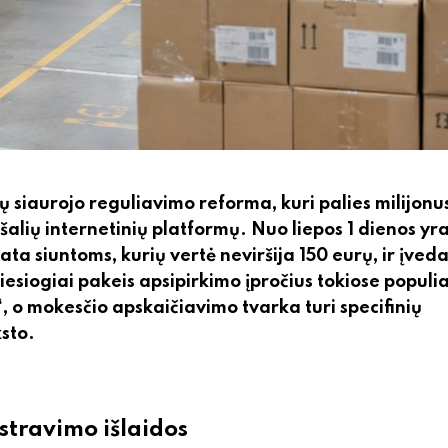
tų siaurojo reguliavimo reforma, kuri palies milijonu
šalių internetinių platformų. Nuo liepos 1 dienos yr
vata siuntoms, kurių vertė neviršija 150 eurų, ir įve
iesiogiai pakeis apsipirkimo įpročius tokiose populi
, o mokesčio apskaičiavimo tvarka turi specifinių
ksto.
stravimo išlaidos