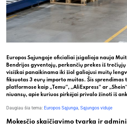
Europos Sąjungoje oficialiai įsigalioja nauja Mui
Bendrijos gyventojų, perkančių prekes iš trečiųjų 
visiškai panaikinama iki šiol galiojusi muitų leng
fiksuotas 3 eurų importo muitas. Šis sprendimas t
platformose kaip „Temu“, „AliExpress“ ar „Shein“
niuansų, apie kuriuos pirkėjai privalo žinoti iš an
Daugiau šia tema:
Europos Sąjunga
,
Sąjungos viduje
Mokesčio skaičiavimo tvarka ir admini