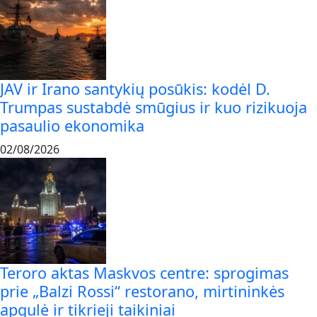
JAV ir Irano santykių posūkis: kodėl D.
Trumpas sustabdė smūgius ir kuo rizikuoja
pasaulio ekonomika
02/08/2026
Teroro aktas Maskvos centre: sprogimas
prie „Balzi Rossi“ restorano, mirtininkės
apgulė ir tikrieji taikiniai