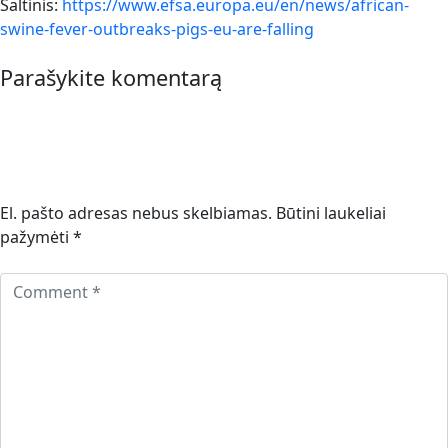
Šaltinis:
https://www.efsa.europa.eu/en/news/african-
swine-fever-outbreaks-pigs-eu-are-falling
Parašykite komentarą
El. pašto adresas nebus skelbiamas.
Būtini laukeliai
pažymėti
*