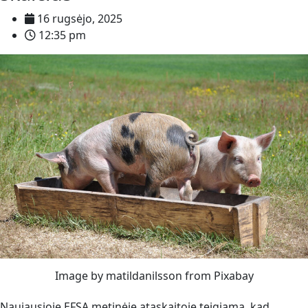
16 rugsėjo, 2025
12:35 pm
Image by matildanilsson from Pixabay
Naujausioje EFSA metinėje ataskaitoje teigiama, kad