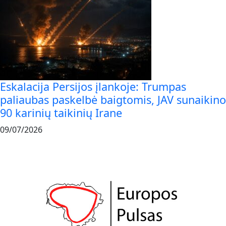
Eskalacija Persijos įlankoje: Trumpas
paliaubas paskelbė baigtomis, JAV sunaikino
90 karinių taikinių Irane
09/07/2026