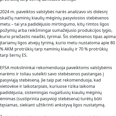
2024 m. paveiktos valstybės narės analizavo vis didesnį
skaičių naminių kiaulių mėginių pasyviosios stebėsenos
metu – tai yra padidėjusio mirtingumo, kitų rimtos ligos
požymių arba reikšmingai sumažėjusio produkcijos lygio,
kurio priežastis neaiški, tyrimai. Šis stebėsenos tipas apima
įtariamų ligos atvejų tyrimą, kurio metu nustatoma apie 80
% AKM protrūkių tarp naminių kiaulių ir 70 % protrūkių
tarp šernų ES.
EFSA mokslininkai rekomenduoja paveiktoms valstybėms
narėms ir toliau sutelkti savo stebėsenos pastangas į
pasyviąją stebėseną. Jie taip pat rekomenduoja, kad
vietovėse ir laikotarpiais, kuriuose rizika laikoma
padidėjusia, sistemingas nugaišusių kiaulių mėginių
ėmimas (sustiprinta pasyvioji stebėsena) turėtų būti
tęsiamas, siekiant užtikrinti ankstyvą ligos nustatymą.