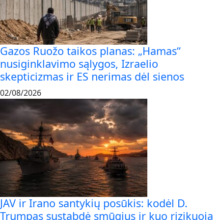
Gazos Ruožo taikos planas: „Hamas“
nusiginklavimo sąlygos, Izraelio
skepticizmas ir ES nerimas dėl sienos
02/08/2026
JAV ir Irano santykių posūkis: kodėl D.
Trumpas sustabdė smūgius ir kuo rizikuoja