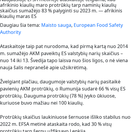
afrikinio kiaulių maro protrūkių tarp naminių kiaulių
skaičius sumažėjo 83 % palyginti su 2023 m. — afrikinis
kiaulių maras ES
Daugiau šia tema:
Maisto sauga
,
European Food Safety
Authority
Ataskaitoje taip pat nurodoma, kad pirmą kartą nuo 2014
m. sumažėjo AKM paveiktų ES valstybių narių skaičius –
nuo 14 iki 13. Švedija tapo laisva nuo šios ligos, o nė viena
nauja šalis nepranešė apie užsikrėtimą.
Žvelgiant plačiau, daugumoje valstybių narių pasitaikė
pavienių AKM protrūkių, o Rumunija sudarė 66 % visų ES
protrūkių. Dauguma protrūkių (78 %) įvyko ūkiuose,
kuriuose buvo mažiau nei 100 kiaulių.
Protrūkių skaičius laukiniuose šernuose išliko stabilus nuo
2022 m. EFSA metinė ataskaita rodo, kad 30 % visų
protrūkių tarp šernų užfiksavo Lenkija.