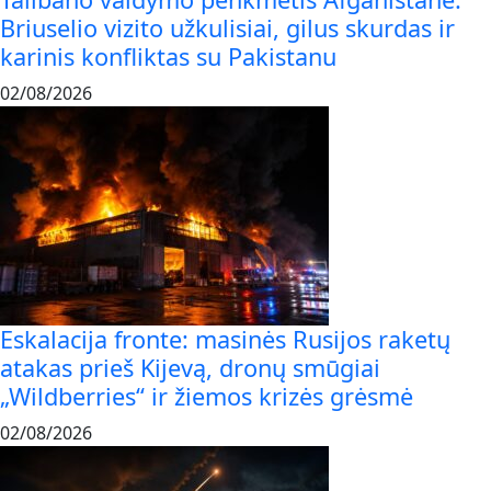
Briuselio vizito užkulisiai, gilus skurdas ir
karinis konfliktas su Pakistanu
02/08/2026
Eskalacija fronte: masinės Rusijos raketų
atakas prieš Kijevą, dronų smūgiai
„Wildberries“ ir žiemos krizės grėsmė
02/08/2026