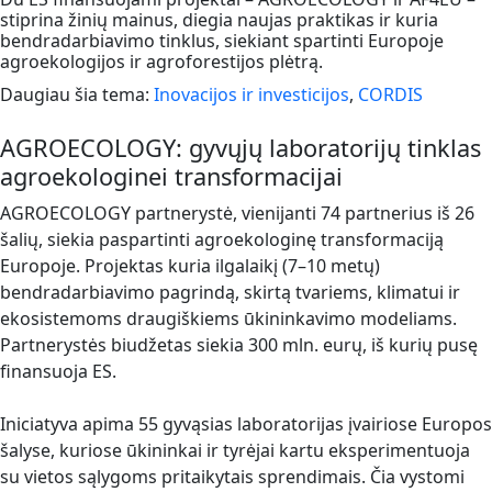
stiprina žinių mainus, diegia naujas praktikas ir kuria
bendradarbiavimo tinklus, siekiant spartinti Europoje
agroekologijos ir agroforestijos plėtrą.
Daugiau šia tema:
Inovacijos ir investicijos
,
CORDIS
AGROECOLOGY: gyvųjų laboratorijų tinklas
agroekologinei transformacijai
AGROECOLOGY partnerystė, vienijanti 74 partnerius iš 26
šalių, siekia paspartinti agroekologinę transformaciją
Europoje. Projektas kuria ilgalaikį (7–10 metų)
bendradarbiavimo pagrindą, skirtą tvariems, klimatui ir
ekosistemoms draugiškiems ūkininkavimo modeliams.
Partnerystės biudžetas siekia 300 mln. eurų, iš kurių pusę
finansuoja ES.
Iniciatyva apima 55 gyvąsias laboratorijas įvairiose Europos
šalyse, kuriose ūkininkai ir tyrėjai kartu eksperimentuoja
su vietos sąlygoms pritaikytais sprendimais. Čia vystomi