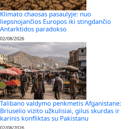
Klimato chaosas pasaulyje: nuo
liepsnojančios Europos iki stingdančio
Antarktidos paradokso
02/08/2026
Talibano valdymo penkmetis Afganistane:
Briuselio vizito užkulisiai, gilus skurdas ir
karinis konfliktas su Pakistanu
02/08/2026