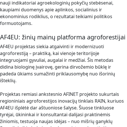
nauji indikatoriai agroekologinių pokyčių stebėsenai,
kaupiami duomenys apie aplinkos, socialinius ir
ekonominius rodiklius, o rezultatai teikiami politikos
formuotojams.
AF4EU: žinių mainų platforma agroforestijai
AF4EU projektas siekia atgaivinti ir modernizuoti
agroforestiją – praktiką, kai vienoje teritorijoje
integruojami gyvuliai, augalai ir medžiai. Šis metodas
didina biologinę įvairovę, gerina dirvožemio būklę ir
padeda ūkiams sumažinti priklausomybę nuo išorinių
išteklių.
Projektas remiasi ankstesnio AFINET projekto sukurtais
regioniniais agroforestijos inovacijų tinklais RAIN, kuriuos
AF4EU išplėtė dar aštuoniose šalyse. Šiuose tinkluose
tyrėjai, ūkininkai ir konsultantai dalijasi praktinėmis
žiniomis, testuoja naujas idėjas – nuo mišrių ganyklų