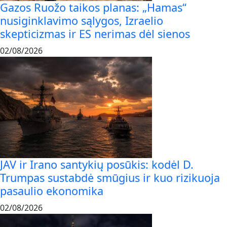
Gazos Ruožo taikos planas: „Hamas“
nusiginklavimo sąlygos, Izraelio
skepticizmas ir ES nerimas dėl sienos
02/08/2026
JAV ir Irano santykių posūkis: kodėl D.
Trumpas sustabdė smūgius ir kuo rizikuoja
pasaulio ekonomika
02/08/2026