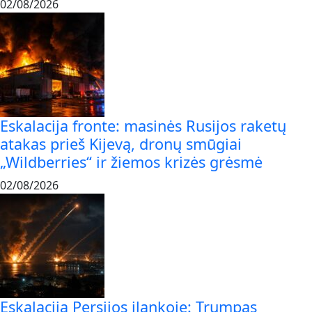
02/08/2026
Eskalacija fronte: masinės Rusijos raketų
atakas prieš Kijevą, dronų smūgiai
„Wildberries“ ir žiemos krizės grėsmė
02/08/2026
Eskalacija Persijos įlankoje: Trumpas