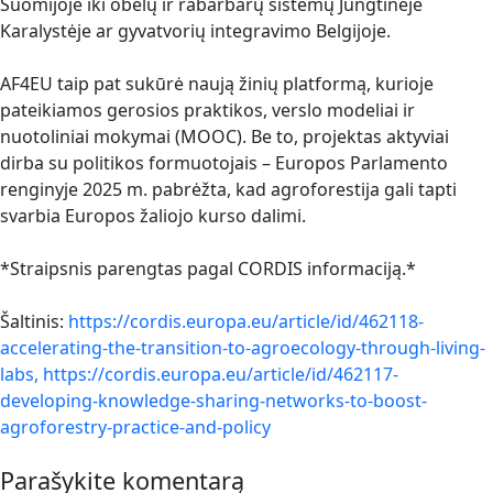
Suomijoje iki obelų ir rabarbarų sistemų Jungtinėje
Karalystėje ar gyvatvorių integravimo Belgijoje.
AF4EU taip pat sukūrė naują žinių platformą, kurioje
pateikiamos gerosios praktikos, verslo modeliai ir
nuotoliniai mokymai (MOOC). Be to, projektas aktyviai
dirba su politikos formuotojais – Europos Parlamento
renginyje 2025 m. pabrėžta, kad agroforestija gali tapti
svarbia Europos žaliojo kurso dalimi.
*Straipsnis parengtas pagal CORDIS informaciją.*
Šaltinis:
https://cordis.europa.eu/article/id/462118-
accelerating-the-transition-to-agroecology-through-living-
labs, https://cordis.europa.eu/article/id/462117-
developing-knowledge-sharing-networks-to-boost-
agroforestry-practice-and-policy
Parašykite komentarą