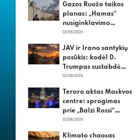
Gazos Ruožo taikos
planas: „Hamas“
nusiginklavimo
sąlygos, Izraelio
02/08/2026
skepticizmas ir ES
JAV ir Irano santykių
nerimas dėl sienos
posūkis: kodėl D.
Trumpas sustabdė
smūgius ir kuo
02/08/2026
rizikuoja pasaulio
Teroro aktas Maskvos
ekonomika
centre: sprogimas
prie „Balzi Rossi“
restorano,
02/08/2026
mirtininkės apgulė ir
Klimato chaosas
tikrieji taikiniai