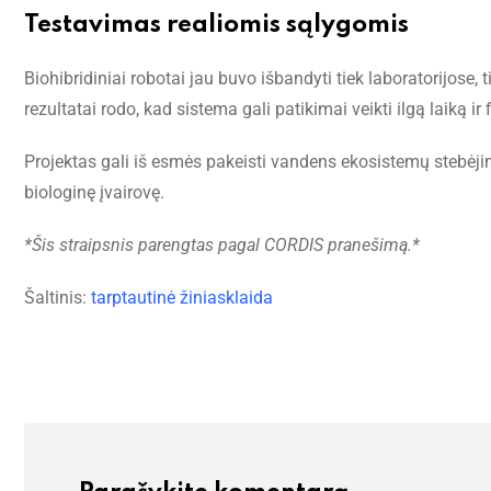
Testavimas realiomis sąlygomis
Biohibridiniai robotai jau buvo išbandyti tiek laboratorijose, 
rezultatai rodo, kad sistema gali patikimai veikti ilgą laiką i
Projektas gali iš esmės pakeisti vandens ekosistemų stebėj
biologinę įvairovę.
*Šis straipsnis parengtas pagal CORDIS pranešimą.*
Šaltinis:
tarptautinė žiniasklaida