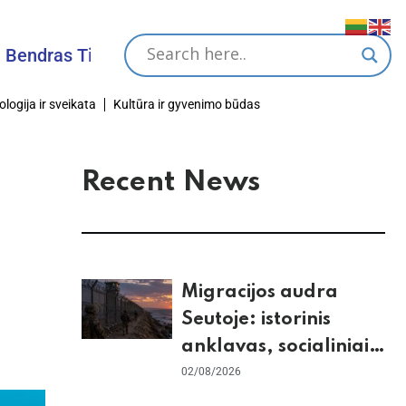
s Tikslas
ologija ir sveikata
Kultūra ir gyvenimo būdas
Recent News
Migracijos audra
Seutoje: istorinis
anklavas, socialiniai
tinklai ir ES skilimas
02/08/2026
dėl Šengeno zonos