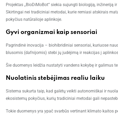
Projektas „BioDiMoBot“ siekia sujungti biologiją, inžineriją i
Skirtingai nei tradiciniai metodai, kurie remiasi atskirais mat
pokyčius natūralioje aplinkoje.
Gyvi organizmai kaip sensoriai
Pagrindinė inovacija – biohibridiniai sensoriai, kuriuose n
blusomis (dafnijomis) stebi jų judėjimą ir reakcijas į aplinko
Šie duomenys leidžia nustatyti vandens kokybę ir galimus ter
Nuolatinis stebėjimas realiu laiku
Sistema sukurta taip, kad galėtų veikti autonomiškai ir nuola
ekosistemų pokyčius, kurių tradiciniai metodai gali nepastebė
Tokie duomenys yra ypač svarbūs vertinant klimato kaitos p