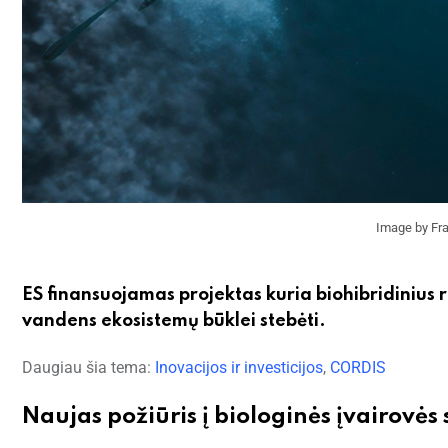
Image by Fra
ES finansuojamas projektas kuria biohibridinius 
vandens ekosistemų būklei stebėti.
Daugiau šia tema:
Inovacijos ir investicijos
,
CORDIS
Naujas požiūris į biologinės įvairovės