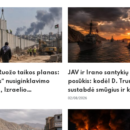
uožo taikos planas:
JAV ir Irano santykių
“ nusiginklavimo
posūkis: kodėl D. Tr
, Izraelio
sustabdė smūgius ir 
izmas ir ES nerimas
rizikuoja pasaulio
02/08/2026
nos
ekonomika