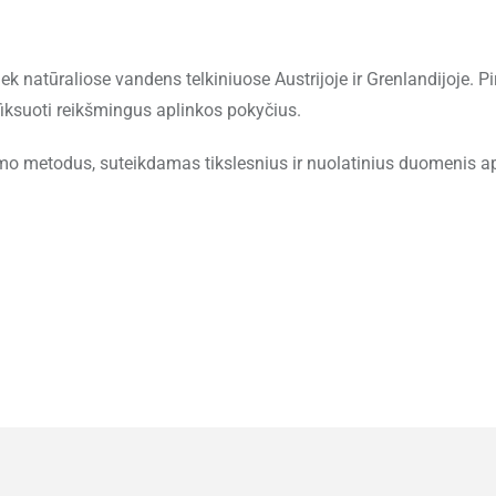
tiek natūraliose vandens telkiniuose Austrijoje ir Grenlandijoje. P
r fiksuoti reikšmingus aplinkos pokyčius.
imo metodus, suteikdamas tikslesnius ir nuolatinius duomenis a