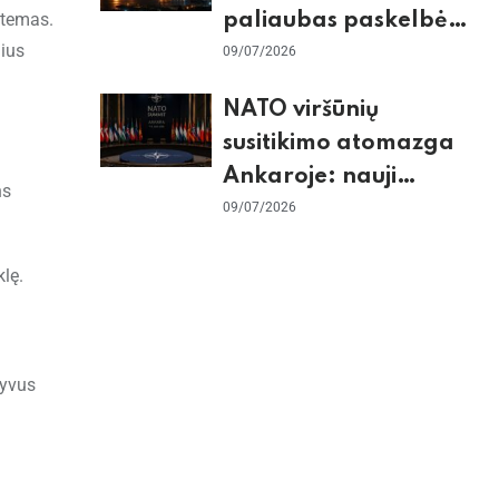
istemas.
paliaubas paskelbė
nius
baigtomis, JAV
09/07/2026
sunaikino 90 karinių
NATO viršūnių
taikinių Irane
susitikimo atomazga
Ankaroje: nauji
ns
įsipareigojimai
09/07/2026
Ukrainai ir D. Trumpo
lę.
grasinimai Ispanijai
tyvus