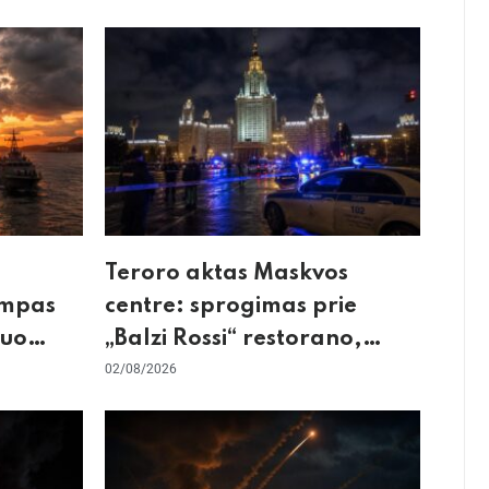
Teroro aktas Maskvos
umpas
centre: sprogimas prie
kuo
„Balzi Rossi“ restorano,
mirtininkės apgulė ir tikrieji
02/08/2026
taikiniai