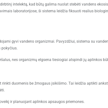
r dirbtinį intelektą, kad būtų galima nuolat stebėti vandens ekos
avimais laboratorijose, ši sistema leidžia fiksuoti realius biologi
audojami gyvi vandens organizmai. Pavyzdžiui, sistema su vande
s pokyčius.
šalus, nes organizmų elgsena tiesiogiai atspindi jų aplinkos būk
t rinkti duomenis be žmogaus įsikišimo. Tai leidžia aptikti anks
ti.
oveikį ir planuojant aplinkos apsaugos priemones.