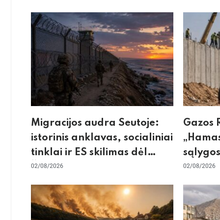
Migracijos audra Seutoje:
Gazos R
istorinis anklavas, socialiniai
„Hamas
tinklai ir ES skilimas dėl
sąlygos
Šengeno zonos
02/08/2026
skeptic
02/08/2026
dėl sie