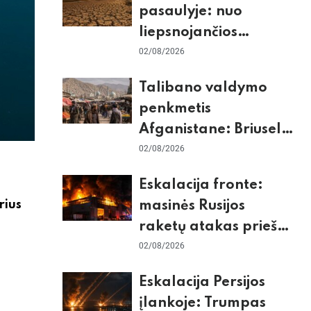
pasaulyje: nuo
liepsnojančios
Europos iki
02/08/2026
stingdančio
Talibano valdymo
Antarktidos
penkmetis
paradokso
Afganistane: Briuselio
vizito užkulisiai, gilus
02/08/2026
skurdas ir karinis
Eskalacija fronte:
konfliktas su
rius
masinės Rusijos
Pakistanu
raketų atakas prieš
Kijevą, dronų smūgiai
02/08/2026
„Wildberries“ ir
Eskalacija Persijos
žiemos krizės grėsmė
įlankoje: Trumpas