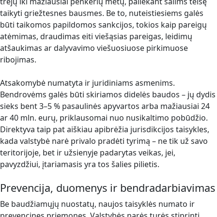
trejų iki mažiausiai penkerių metų, paliekant šalims teisę
taikyti griežtesnes bausmes. Be to, nuteistiesiems galės
būti taikomos papildomos sankcijos, tokios kaip pareigų
atėmimas, draudimas eiti viešąsias pareigas, leidimų
atšaukimas ar dalyvavimo viešuosiuose pirkimuose
ribojimas.
Atsakomybė numatyta ir juridiniams asmenims.
Bendrovėms galės būti skiriamos didelės baudos – jų dydis
sieks bent 3–5 % pasaulinės apyvartos arba mažiausiai 24
ar 40 mln. eurų, priklausomai nuo nusikaltimo pobūdžio.
Direktyva taip pat aiškiau apibrėžia jurisdikcijos taisykles,
kada valstybė narė privalo pradėti tyrimą – ne tik už savo
teritorijoje, bet ir užsienyje padarytas veikas, jei,
pavyzdžiui, įtariamasis yra tos šalies pilietis.
Prevencija, duomenys ir bendradarbiavimas
Be baudžiamųjų nuostatų, naujos taisyklės numato ir
prevencines priemones. Valstybės narės turės stiprinti