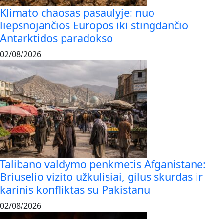
Klimato chaosas pasaulyje: nuo
liepsnojančios Europos iki stingdančio
Antarktidos paradokso
02/08/2026
Talibano valdymo penkmetis Afganistane:
Briuselio vizito užkulisiai, gilus skurdas ir
karinis konfliktas su Pakistanu
02/08/2026