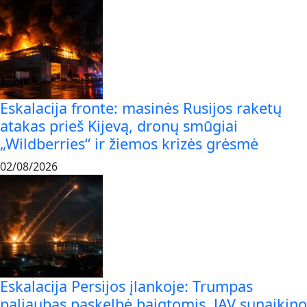
Eskalacija fronte: masinės Rusijos raketų
atakas prieš Kijevą, dronų smūgiai
„Wildberries“ ir žiemos krizės grėsmė
02/08/2026
Eskalacija Persijos įlankoje: Trumpas
paliaubas paskelbė baigtomis, JAV sunaikino