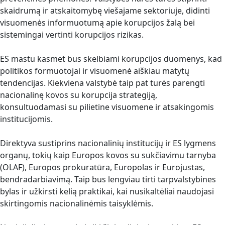
skaidrumą ir atskaitomybę viešajame sektoriuje, didinti
visuomenės informuotumą apie korupcijos žalą bei
sistemingai vertinti korupcijos rizikas.
ES mastu kasmet bus skelbiami korupcijos duomenys, kad
politikos formuotojai ir visuomenė aiškiau matytų
tendencijas. Kiekviena valstybė taip pat turės parengti
nacionalinę kovos su korupcija strategiją,
konsultuodamasi su pilietine visuomene ir atsakingomis
institucijomis.
Direktyva sustiprins nacionalinių institucijų ir ES lygmens
organų, tokių kaip Europos kovos su sukčiavimu tarnyba
(OLAF), Europos prokuratūra, Europolas ir Eurojustas,
bendradarbiavimą. Taip bus lengviau tirti tarpvalstybines
bylas ir užkirsti kelią praktikai, kai nusikaltėliai naudojasi
skirtingomis nacionalinėmis taisyklėmis.