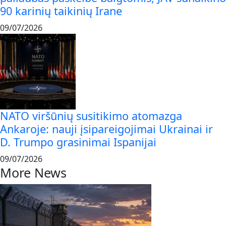
90 karinių taikinių Irane
09/07/2026
NATO viršūnių susitikimo atomazga
Ankaroje: nauji įsipareigojimai Ukrainai ir
D. Trumpo grasinimai Ispanijai
09/07/2026
More News