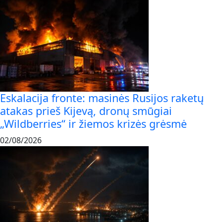
Eskalacija fronte: masinės Rusijos raketų
atakas prieš Kijevą, dronų smūgiai
„Wildberries“ ir žiemos krizės grėsmė
02/08/2026