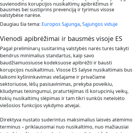
suvienodins korupcijos nusikaltimų apibrėžimus ir
bausmes bei sustiprins prevenciją ir tyrimus visose
valstybėse narėse.
Daugiau šia tema:
Europos Sąjunga
,
Sąjungos viduje
Vienodi apibrėžimai ir bausmės visoje ES
Pagal preliminarų susitarimą valstybės narės turės taikyti
bendrus minimalius standartus, kaip savo
baudžiamuosiuose kodeksuose apibrėžti ir bausti
korupcijos nusikaltimus. Visose ES šalyse nusikaltimais bus
laikomi kyšininkavimas viešajame ir privačiame
sektoriuose, lėšų pasisavinimas, prekyba poveikiu,
kliudymas teisingumui, praturtėjimas iš korupcinių veikų,
tokių nusikaltimų slėpimas ir tam tikri sunkūs neteisėto
viešosios funkcijos vykdymo atvejai.
Direktyva nustato suderintus maksimalius laisvės atėmimo
terminus – priklausomai nuo nusikaltimo, nuo mažiausiai