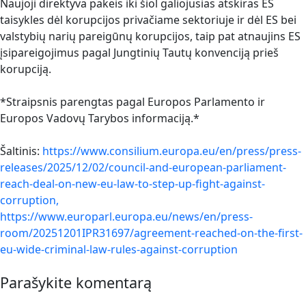
Naujoji direktyva pakeis iki šiol galiojusias atskiras ES
taisykles dėl korupcijos privačiame sektoriuje ir dėl ES bei
valstybių narių pareigūnų korupcijos, taip pat atnaujins ES
įsipareigojimus pagal Jungtinių Tautų konvenciją prieš
korupciją.
*Straipsnis parengtas pagal Europos Parlamento ir
Europos Vadovų Tarybos informaciją.*
Šaltinis:
https://www.consilium.europa.eu/en/press/press-
releases/2025/12/02/council-and-european-parliament-
reach-deal-on-new-eu-law-to-step-up-fight-against-
corruption,
https://www.europarl.europa.eu/news/en/press-
room/20251201IPR31697/agreement-reached-on-the-first-
eu-wide-criminal-law-rules-against-corruption
Parašykite komentarą