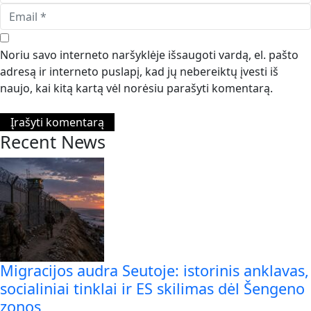
Noriu savo interneto naršyklėje išsaugoti vardą, el. pašto
adresą ir interneto puslapį, kad jų nebereiktų įvesti iš
naujo, kai kitą kartą vėl norėsiu parašyti komentarą.
Recent News
Migracijos audra Seutoje: istorinis anklavas,
socialiniai tinklai ir ES skilimas dėl Šengeno
zonos