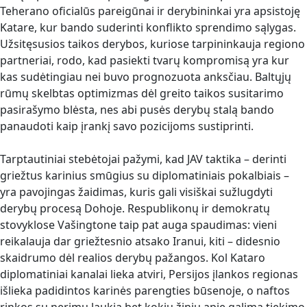
Teherano oficialūs pareigūnai ir derybininkai yra apsistoję
Katare, kur bando suderinti konflikto sprendimo sąlygas.
Užsitęsusios taikos derybos, kuriose tarpininkauja regiono
partneriai, rodo, kad pasiekti tvarų kompromisą yra kur
kas sudėtingiau nei buvo prognozuota anksčiau. Baltųjų
rūmų skelbtas optimizmas dėl greito taikos susitarimo
pasirašymo blėsta, nes abi pusės derybų stalą bando
panaudoti kaip įrankį savo pozicijoms sustiprinti.
Tarptautiniai stebėtojai pažymi, kad JAV taktika – derinti
griežtus karinius smūgius su diplomatiniais pokalbiais –
yra pavojingas žaidimas, kuris gali visiškai sužlugdyti
derybų procesą Dohoje. Respublikonų ir demokratų
stovyklose Vašingtone taip pat auga spaudimas: vieni
reikalauja dar griežtesnio atsako Iranui, kiti – didesnio
skaidrumo dėl realios derybų pažangos. Kol Kataro
diplomatiniai kanalai lieka atviri, Persijos įlankos regionas
išlieka padidintos karinės parengties būsenoje, o naftos