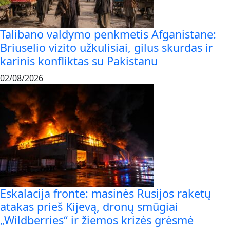
Talibano valdymo penkmetis Afganistane:
Briuselio vizito užkulisiai, gilus skurdas ir
karinis konfliktas su Pakistanu
02/08/2026
Eskalacija fronte: masinės Rusijos raketų
atakas prieš Kijevą, dronų smūgiai
„Wildberries“ ir žiemos krizės grėsmė