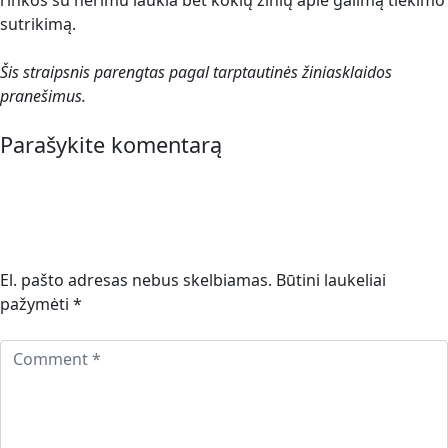
rinkos su nerimu laukia bet kokių žinių apie galimą tiekimo
sutrikimą.
Šis straipsnis parengtas pagal tarptautinės žiniasklaidos
pranešimus.
Parašykite komentarą
El. pašto adresas nebus skelbiamas.
Būtini laukeliai
pažymėti
*