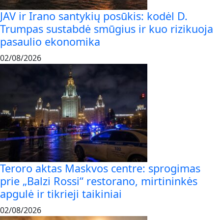
JAV ir Irano santykių posūkis: kodėl D.
Trumpas sustabdė smūgius ir kuo rizikuoja
pasaulio ekonomika
02/08/2026
Teroro aktas Maskvos centre: sprogimas
prie „Balzi Rossi“ restorano, mirtininkės
apgulė ir tikrieji taikiniai
02/08/2026