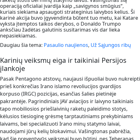
raketų stotis bei minų statymo laivus. Vašingtonas šią
operaciją oficialiai įvardija kaip „savigynos smūgius“,
kuriais siekiama apsaugoti strateginius laivybos kelius. Ši
karinė akcija buvo įgyvendinta būtent tuo metu, kai Katare
vyksta įtemptos taikos derybos, o Donaldo Trumpo
anksčiau žadėtas galutinis susitarimas vis dar lieka
nepasiekiamas.
Daugiau šia tema:
Pasaulio naujienos
,
Už Sąjungos ribų
Karinių veiksmų eiga ir taikiniai Persijos
įlankoje
Pasak Pentagono atstovų, naujausi išpuoliai buvo nukreipti
prieš konkrečias Irano islamo revoliucijos gvardijos
korpuso (IRGC) pozicijas, esančias šalies pietinėje
pakrantėje. Pagrindiniais JAV aviacijos ir laivyno taikiniais
tapo mobiliosios priešlaivinių raketų paleidimo stotys,
kėlusios tiesioginę grėsmę tarptautiniams prekybiniams
laivams, bei specializuoti Irano minų statymo laivai,
naudojami jūrų kelių blokavimui. Vašingtonas pabrėžia,
kad šie preventyvūs veiksmai buvo būtini, nes Teheranas,