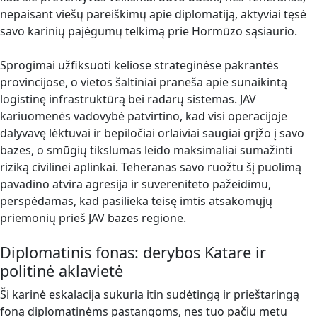
nepaisant viešų pareiškimų apie diplomatiją, aktyviai tęsė
savo karinių pajėgumų telkimą prie Hormūzo sąsiaurio.
Sprogimai užfiksuoti keliose strateginėse pakrantės
provincijose, o vietos šaltiniai praneša apie sunaikintą
logistinę infrastruktūrą bei radarų sistemas. JAV
kariuomenės vadovybė patvirtino, kad visi operacijoje
dalyvavę lėktuvai ir bepiločiai orlaiviai saugiai grįžo į savo
bazes, o smūgių tikslumas leido maksimaliai sumažinti
riziką civilinei aplinkai. Teheranas savo ruožtu šį puolimą
pavadino atvira agresija ir suvereniteto pažeidimu,
perspėdamas, kad pasilieka teisę imtis atsakomųjų
priemonių prieš JAV bazes regione.
Diplomatinis fonas: derybos Katare ir
politinė aklavietė
Ši karinė eskalacija sukuria itin sudėtingą ir prieštaringą
foną diplomatinėms pastangoms, nes tuo pačiu metu