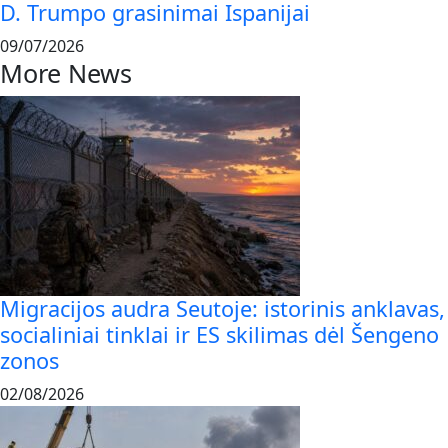
D. Trumpo grasinimai Ispanijai
09/07/2026
More News
Migracijos audra Seutoje: istorinis anklavas,
socialiniai tinklai ir ES skilimas dėl Šengeno
zonos
02/08/2026