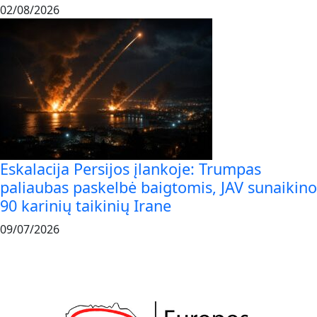
02/08/2026
Eskalacija Persijos įlankoje: Trumpas
paliaubas paskelbė baigtomis, JAV sunaikino
90 karinių taikinių Irane
09/07/2026