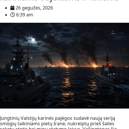
26 gegužės, 2026
6:39 am
Jungtinių Valstijų karinės pajėgos sudavė naują seriją
smūgių taikiniams pietų Irane, nukreiptų prieš šalies