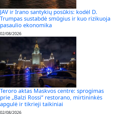
JAV ir Irano santykių posūkis: kodėl D.
Trumpas sustabdė smūgius ir kuo rizikuoja
pasaulio ekonomika
02/08/2026
Teroro aktas Maskvos centre: sprogimas
prie „Balzi Rossi“ restorano, mirtininkės
apgulė ir tikrieji taikiniai
02/08/2026