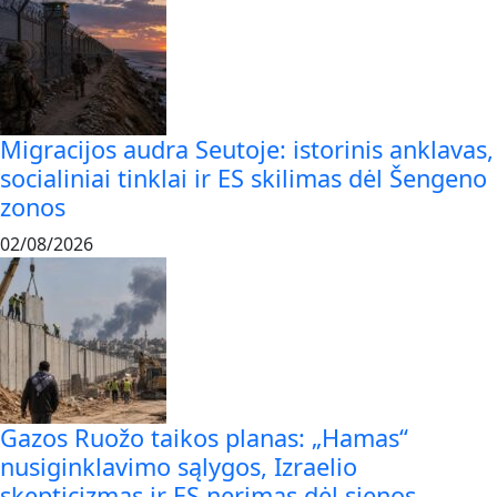
Migracijos audra Seutoje: istorinis anklavas,
socialiniai tinklai ir ES skilimas dėl Šengeno
zonos
02/08/2026
Gazos Ruožo taikos planas: „Hamas“
nusiginklavimo sąlygos, Izraelio
skepticizmas ir ES nerimas dėl sienos