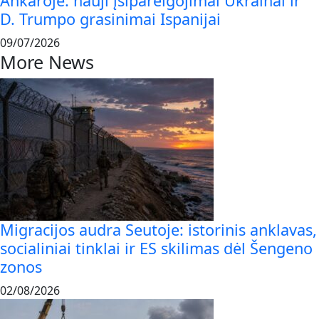
Ankaroje: nauji įsipareigojimai Ukrainai ir
D. Trumpo grasinimai Ispanijai
09/07/2026
More News
Migracijos audra Seutoje: istorinis anklavas,
socialiniai tinklai ir ES skilimas dėl Šengeno
zonos
02/08/2026