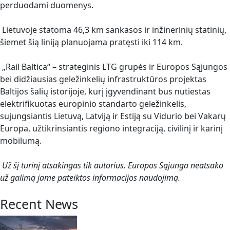
perduodami duomenys.
Lietuvoje statoma 46,3 km sankasos ir inžinerinių statinių,
šiemet šią liniją planuojama pratęsti iki 114 km.
„Rail Baltica“ – strateginis LTG grupės ir Europos Sąjungos
bei didžiausias geležinkelių infrastruktūros projektas
Baltijos šalių istorijoje, kurį įgyvendinant bus nutiestas
elektrifikuotas europinio standarto geležinkelis,
sujungsiantis Lietuvą, Latviją ir Estiją su Vidurio bei Vakarų
Europa, užtikrinsiantis regiono integraciją, civilinį ir karinį
mobilumą.
Už šį turinį atsakingas tik autorius. Europos Sąjunga neatsako
už galimą jame pateiktos informacijos naudojimą.
Recent News