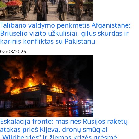
Talibano valdymo penkmetis Afganistane:
Briuselio vizito užkulisiai, gilus skurdas ir
karinis konfliktas su Pakistanu
02/08/2026
Eskalacija fronte: masinės Rusijos raketų
atakas prieš Kijevą, dronų smūgiai
„Wildberries“ ir žiemos krizės grėsmė