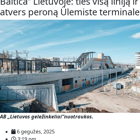
Baltica“ Lietuvoje: ties visą liniją ir
atvers peroną Ülemiste terminale
AB „Lietuvos geležinkeliai“nuotraukos.
6 gegužės, 2025
3:19 pm