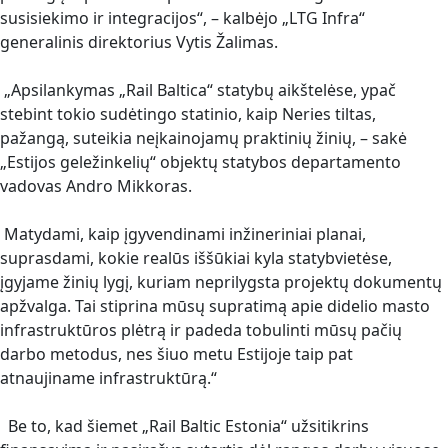
susisiekimo ir integracijos“, – kalbėjo „LTG Infra“
generalinis direktorius Vytis Žalimas.
„Apsilankymas „Rail Baltica“ statybų aikštelėse, ypač
stebint tokio sudėtingo statinio, kaip Neries tiltas,
pažangą, suteikia neįkainojamų praktinių žinių, – sakė
„Estijos geležinkelių“ objektų statybos departamento
vadovas Andro Mikkoras.
Matydami, kaip įgyvendinami inžineriniai planai,
suprasdami, kokie realūs iššūkiai kyla statybvietėse,
įgyjame žinių lygį, kuriam neprilygsta projektų dokumentų
apžvalga. Tai stiprina mūsų supratimą apie didelio masto
infrastruktūros plėtrą ir padeda tobulinti mūsų pačių
darbo metodus, nes šiuo metu Estijoje taip pat
atnaujiname infrastruktūrą.“
Be to, kad šiemet „Rail Baltic Estonia“ užsitikrins