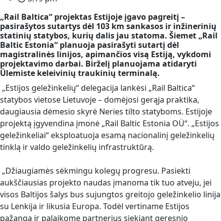
„Rail Baltica“ projektas Estijoje įgavo pagreitį –
pasirašytos sutartys dėl 103 km sankasos ir inžinerinių
statinių statybos, kurių dalis jau statoma. Šiemet „Rail
Baltic Estonia“ planuoja pasirašyti sutartį dėl
magistralinės linijos, apimančios visą Estiją, vykdomi
projektavimo darbai. Birželį planuojama atidaryti
Ülemiste keleivinių traukinių terminalą.
„Estijos geležinkelių“ delegacija lankėsi „Rail Baltica“
statybos vietose Lietuvoje – domėjosi gerąja praktika,
daugiausia dėmesio skyrė Neries tilto statyboms. Estijoje
projektą įgyvendina įmonė „Rail Baltic Estonia OÜ“. „Estijos
geležinkeliai“ eksploatuoja esamą nacionalinį geležinkelių
tinklą ir valdo geležinkelių infrastruktūrą.
„Džiaugiamės sėkmingu kolegų progresu. Pasiekti
aukščiausias projekto naudas įmanoma tik tuo atveju, jei
visos Baltijos šalys bus sujungtos greitojo geležinkelio linija
su Lenkija ir likusia Europa. Todėl vertiname Estijos
pažangą ir palaikome partnerius siekiant geresnio