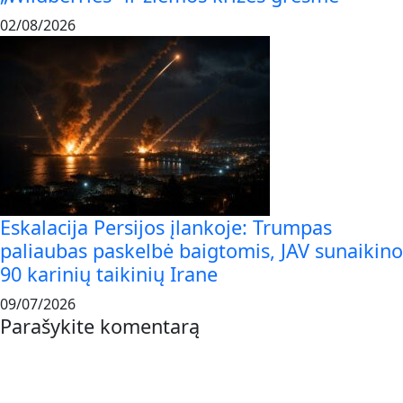
02/08/2026
Eskalacija Persijos įlankoje: Trumpas
paliaubas paskelbė baigtomis, JAV sunaikino
90 karinių taikinių Irane
09/07/2026
Parašykite komentarą