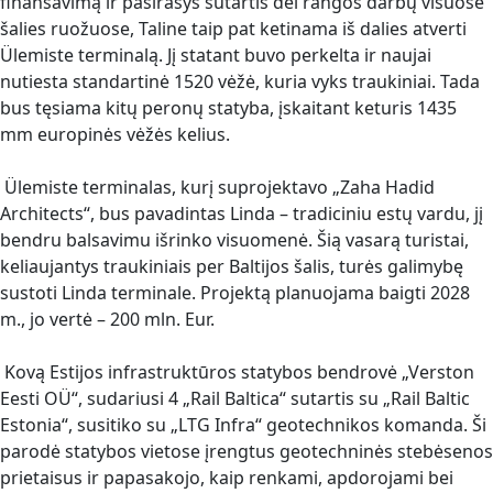
finansavimą ir pasirašys sutartis dėl rangos darbų visuose
šalies ruožuose, Taline taip pat ketinama iš dalies atverti
Ülemiste terminalą. Jį statant buvo perkelta ir naujai
nutiesta standartinė 1520 vėžė, kuria vyks traukiniai. Tada
bus tęsiama kitų peronų statyba, įskaitant keturis 1435
mm europinės vėžės kelius.
Ülemiste terminalas, kurį suprojektavo „Zaha Hadid
Architects“, bus pavadintas Linda – tradiciniu estų vardu, jį
bendru balsavimu išrinko visuomenė. Šią vasarą turistai,
keliaujantys traukiniais per Baltijos šalis, turės galimybę
sustoti Linda terminale. Projektą planuojama baigti 2028
m., jo vertė – 200 mln. Eur.
Kovą Estijos infrastruktūros statybos bendrovė „Verston
Eesti OÜ“, sudariusi 4 „Rail Baltica“ sutartis su „Rail Baltic
Estonia“, susitiko su „LTG Infra“ geotechnikos komanda. Ši
parodė statybos vietose įrengtus geotechninės stebėsenos
prietaisus ir papasakojo, kaip renkami, apdorojami bei