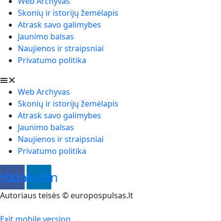
Web Archyvas
Skonių ir istorijų žemėlapis
Atrask savo galimybes
Jaunimo balsas
Naujienos ir straipsniai
Privatumo politika
Web Archyvas
Skonių ir istorijų žemėlapis
Atrask savo galimybes
Jaunimo balsas
Naujienos ir straipsniai
Privatumo politika
ebook
Linkedin
Autoriaus teisės © europospulsas.lt
Exit mobile version