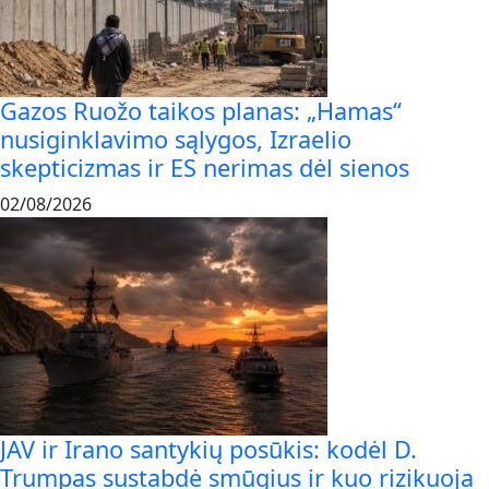
Gazos Ruožo taikos planas: „Hamas“
nusiginklavimo sąlygos, Izraelio
skepticizmas ir ES nerimas dėl sienos
02/08/2026
JAV ir Irano santykių posūkis: kodėl D.
Trumpas sustabdė smūgius ir kuo rizikuoja