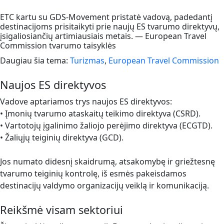
ETC kartu su GDS-Movement pristatė vadovą, padedantį
destinacijoms prisitaikyti prie naujų ES tvarumo direktyvų,
įsigaliosiančių artimiausiais metais. — European Travel
Commission tvarumo taisyklės
Daugiau šia tema:
Turizmas
,
European Travel Commission
Naujos ES direktyvos
Vadove aptariamos trys naujos ES direktyvos:
• Įmonių tvarumo ataskaitų teikimo direktyva (CSRD).
• Vartotojų įgalinimo žaliojo perėjimo direktyva (ECGTD).
• Žaliųjų teiginių direktyva (GCD).
Jos numato didesnį skaidrumą, atsakomybę ir griežtesnę
tvarumo teiginių kontrolę, iš esmės pakeisdamos
destinacijų valdymo organizacijų veiklą ir komunikaciją.
Reikšmė visam sektoriui