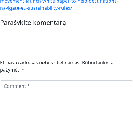
movement-launch-white-paper-to-help-destinations-
navigate-eu-sustainability-rules/
Parašykite komentarą
El. pašto adresas nebus skelbiamas.
Būtini laukeliai
pažymėti
*