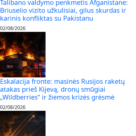
Talibano valdymo penkmetis Afganistane:
Briuselio vizito užkulisiai, gilus skurdas ir
karinis konfliktas su Pakistanu
02/08/2026
Eskalacija fronte: masinės Rusijos raketų
atakas prieš Kijevą, dronų smūgiai
„Wildberries“ ir žiemos krizės grėsmė
02/08/2026