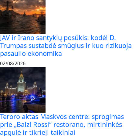
JAV ir Irano santykių posūkis: kodėl D.
Trumpas sustabdė smūgius ir kuo rizikuoja
pasaulio ekonomika
02/08/2026
Teroro aktas Maskvos centre: sprogimas
prie „Balzi Rossi“ restorano, mirtininkės
apgulė ir tikrieji taikiniai