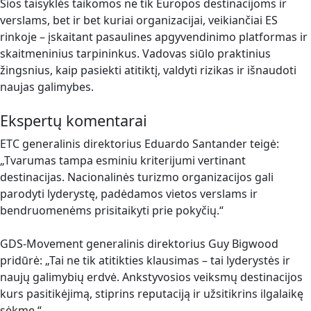
Šios taisyklės taikomos ne tik Europos destinacijoms ir
verslams, bet ir bet kuriai organizacijai, veikiančiai ES
rinkoje – įskaitant pasaulines apgyvendinimo platformas ir
skaitmeninius tarpininkus. Vadovas siūlo praktinius
žingsnius, kaip pasiekti atitiktį, valdyti rizikas ir išnaudoti
naujas galimybes.
Ekspertų komentarai
ETC generalinis direktorius Eduardo Santander teigė:
„Tvarumas tampa esminiu kriterijumi vertinant
destinacijas. Nacionalinės turizmo organizacijos gali
parodyti lyderystę, padėdamos vietos verslams ir
bendruomenėms prisitaikyti prie pokyčių.“
GDS-Movement generalinis direktorius Guy Bigwood
pridūrė: „Tai ne tik atitikties klausimas – tai lyderystės ir
naujų galimybių erdvė. Ankstyvosios veiksmų destinacijos
kurs pasitikėjimą, stiprins reputaciją ir užsitikrins ilgalaikę
sėkmę.“