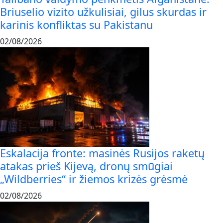
Briuselio vizito užkulisiai, gilus skurdas ir
karinis konfliktas su Pakistanu
02/08/2026
Eskalacija fronte: masinės Rusijos raketų
atakas prieš Kijevą, dronų smūgiai
„Wildberries“ ir žiemos krizės grėsmė
02/08/2026