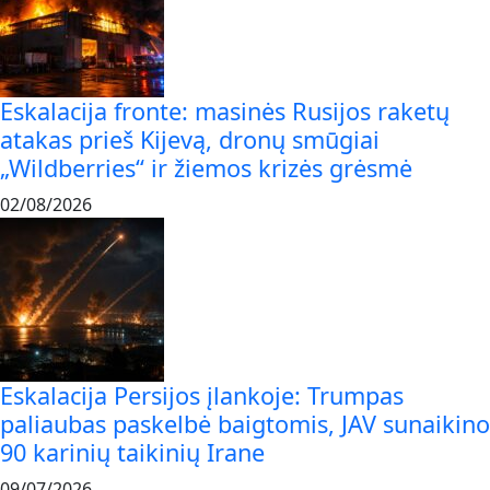
Eskalacija fronte: masinės Rusijos raketų
atakas prieš Kijevą, dronų smūgiai
„Wildberries“ ir žiemos krizės grėsmė
02/08/2026
Eskalacija Persijos įlankoje: Trumpas
paliaubas paskelbė baigtomis, JAV sunaikino
90 karinių taikinių Irane
09/07/2026