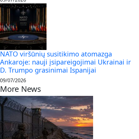
NATO viršūnių susitikimo atomazga
Ankaroje: nauji įsipareigojimai Ukrainai ir
D. Trumpo grasinimai Ispanijai
09/07/2026
More News