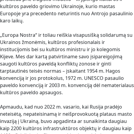
kultūros paveldo griovimo Ukrainoje, kurio mastas
Europoje yra precedento neturintis nuo Antrojo pasaulinio
karo laikų.
„Europa Nostra“ ir toliau reiškia visapusišką solidarumą su
Ukrainos žmonėmis, kultūros profesionalais ir
institucijomis bei su kultūros ministru ir jo kolegomis
Kijeve. Mes dar kartą patvirtiname savo įsipareigojimą
saugoti kultūros paveldą konfliktų zonose ir ginti
tarptautinės teisės normas – įskaitant 1954 m. Hagos
konvenciją ir jos protokolus, 1972 m. UNESCO pasaulio
paveldo konvenciją ir 2003 m. konvenciją dėl nematerialaus
kultūros paveldo apsaugos.
Apmaudu, kad nuo 2022 m. vasario, kai Rusija pradėjo
neteisėtą, nepateisinamą ir neišprovokuotą plataus masto
invaziją į Ukrainą, buvo apgadinta ar sunaikinta daugiau
kaip 2200 kultūros infrastruktūros objektų ir daugiau kaip