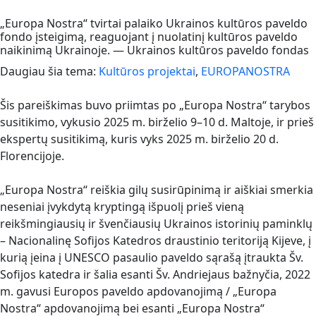
„Europa Nostra“ tvirtai palaiko Ukrainos kultūros paveldo
fondo įsteigimą, reaguojant į nuolatinį kultūros paveldo
naikinimą Ukrainoje. — Ukrainos kultūros paveldo fondas
Daugiau šia tema:
Kultūros projektai
,
EUROPANOSTRA
Šis pareiškimas buvo priimtas po „Europa Nostra“ tarybos
susitikimo, vykusio 2025 m. birželio 9–10 d. Maltoje, ir prieš
ekspertų susitikimą, kuris vyks 2025 m. birželio 20 d.
Florencijoje.
„Europa Nostra“ reiškia gilų susirūpinimą ir aiškiai smerkia
neseniai įvykdytą kryptingą išpuolį prieš vieną
reikšmingiausių ir švenčiausių Ukrainos istorinių paminklų
– Nacionalinę Sofijos Katedros draustinio teritoriją Kijeve, į
kurią įeina į UNESCO pasaulio paveldo sąrašą įtraukta Šv.
Sofijos katedra ir šalia esanti Šv. Andriejaus bažnyčia, 2022
m. gavusi Europos paveldo apdovanojimą / „Europa
Nostra“ apdovanojimą bei esanti „Europa Nostra“