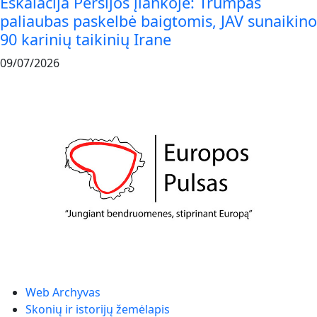
Eskalacija Persijos įlankoje: Trumpas
paliaubas paskelbė baigtomis, JAV sunaikino
90 karinių taikinių Irane
09/07/2026
Web Archyvas
Skonių ir istorijų žemėlapis