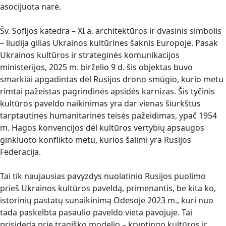
asocijuota narė.
Šv. Sofijos katedra – XI a. architektūros ir dvasinis simbolis
– liudija gilias Ukrainos kultūrines šaknis Europoje. Pasak
Ukrainos kultūros ir strateginės komunikacijos
ministerijos, 2025 m. birželio 9 d. šis objektas buvo
smarkiai apgadintas dėl Rusijos drono smūgio, kurio metu
rimtai pažeistas pagrindinės apsidės karnizas. Šis tyčinis
kultūros paveldo naikinimas yra dar vienas šiurkštus
tarptautinės humanitarinės teisės pažeidimas, ypač 1954
m. Hagos konvencijos dėl kultūros vertybių apsaugos
ginkluoto konflikto metu, kurios šalimi yra Rusijos
Federacija.
Tai tik naujausias pavyzdys nuolatinio Rusijos puolimo
prieš Ukrainos kultūros paveldą, primenantis, be kita ko,
istorinių pastatų sunaikinimą Odesoje 2023 m., kuri nuo
tada paskelbta pasaulio paveldo vieta pavojuje. Tai
prisideda prie tragiško modelio – kryptingo kultūros ir