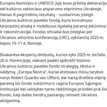
Europos Komisijos ir UNESCO. Joje buvo priimta deklaracija
dėl kultūros sektoriaus atsparumo stiprinimo Ukrainoje.
Vienas iš pagrindinių rezultatų – susitarimas įsteigti
Ukrainos kultūros paveldo fondą, kuris koordinuos
tarptautinį atsaką ir mobilizuos ilgalaikę paramą atkūrimui
ir rekonstrukcijai. Fondas oficialiai bus įsteigtas per
Ukrainos atkūrimo konferenciją (URC), vyksiančią 2025 m.
liepos 10–11 d. Romoje.
Išvakarėse ekspertų dirbtuvių, kurios vyks 2025 m. birželio
20 d. Florencijoje, siekiant padėti apibrėžti būsimo
Ukrainos kultūros paveldo fondo strategiją, tikslus ir
valdymą, „Europa Nostra“, kuriai atstovaus mūsų tarybos
narys Robert Quarles van Ufford, dar kartą išreiškia stiprią
paramą šio fondo sukūrimui ir ragina Europos Sąjungos
institucijas bei valstybes nares reikšmingai prisidėti prie šio
fondo, kaip dalies bendrų pastangų remiant Ukrainos
atsigavimą.