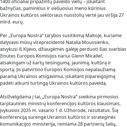
1400 oficialiai pripažintų paveldo vietų – įskaitant
bažnyčias, paminklus ir viešuosius meno kūrinius.
Ukrainos kultūros sektoriaus nuostolių vertė jau viršija 27
mlrd. eurų.
Per „Europa Nostra“ tarybos susitikimą Maltoje, kuriame
dalyvavo mūsų viceprezidentė Natalia Moussienko,
atvykusi iš Kijevo, džiaugėmės galėję perduoti šias svarbias
žinutes Europos Komisijos nariui Glenn Micallef,
atsakingam už kartų teisingumą, jaunimą, kultūrą ir
sportą. Jis patvirtino Europos Komisijos nepalaužiamą
paramą Ukrainos atsigavimui, įskaitant įsipareigojimą
padėti atkurti turtingą Ukrainos kultūros paveldą.
Atsižvelgdama į tai, „Europa Nostra“ sveikina pirmosios
tarptautinės ministrų konferencijos kultūros klausimais,
įvykusios 2025 m. vasario 1 d. Užhorode, rezultatus. Šią
konferenciją surengė Ukrainos kultūros ir strateginės
komunikacijos ministerija, remiama 28 partnerių šalių,