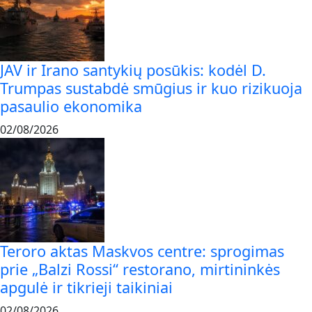
JAV ir Irano santykių posūkis: kodėl D.
Trumpas sustabdė smūgius ir kuo rizikuoja
pasaulio ekonomika
02/08/2026
Teroro aktas Maskvos centre: sprogimas
prie „Balzi Rossi“ restorano, mirtininkės
apgulė ir tikrieji taikiniai
02/08/2026