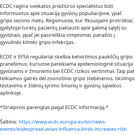
ECDC ragina sveikatos priežiūros specialistus būti
informuotus apie situaciją gyvūnų populiacijose, ypač
gripo sezono metu. Regionuose, kur fiksuojami protrūkiai,
gydytojai turėtų pacientų paklausti apie galimą sąlytį su
gyvūnais, ypač jei pasireiškia simptomai, panašūs į
gyvulinės kilmės gripo infekcijas.
ECDC ir EFSA reguliariai skelbia ketvirtinius paukščių gripo
pranešimus, kuriuose pateikiama epidemiologinė situacija
gyvūnams ir žmonėms bei ECDC rizikos vertinimai. Taip pat
teikiamos gairės dėl zoonotinio gripo stebėsenos, tikslingo
testavimo ir židinių tyrimo žmonių ir gyvūnų sąveikos
aplinkoje.
*Straipsnis parengtas pagal ECDC informaciją.*
Šaltinis:
https://www.ecdc.europa.eu/en/news-
events/widespread-avian-influenza-birds-increases-risk-