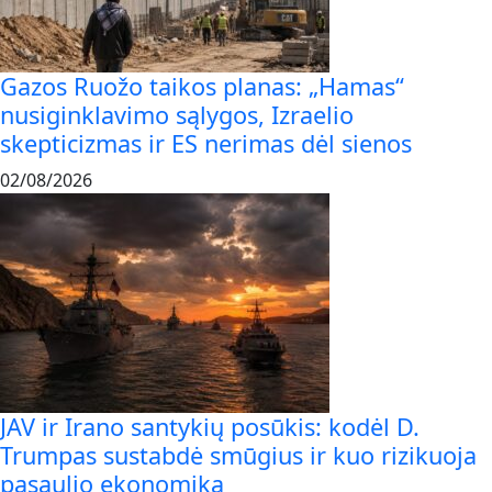
Gazos Ruožo taikos planas: „Hamas“
nusiginklavimo sąlygos, Izraelio
skepticizmas ir ES nerimas dėl sienos
02/08/2026
JAV ir Irano santykių posūkis: kodėl D.
Trumpas sustabdė smūgius ir kuo rizikuoja
pasaulio ekonomika