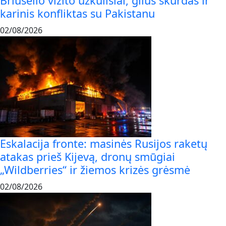
Briuselio vizito užkulisiai, gilus skurdas ir
karinis konfliktas su Pakistanu
02/08/2026
Eskalacija fronte: masinės Rusijos raketų
atakas prieš Kijevą, dronų smūgiai
„Wildberries“ ir žiemos krizės grėsmė
02/08/2026