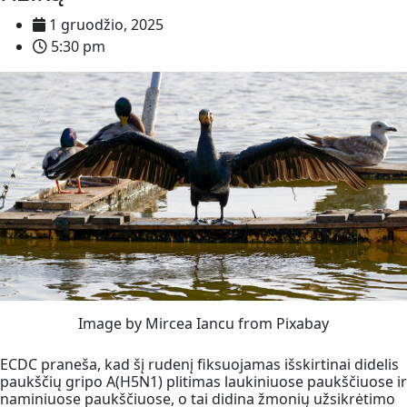
1 gruodžio, 2025
5:30 pm
Image by Mircea Iancu from Pixabay
ECDC praneša, kad šį rudenį fiksuojamas išskirtinai didelis
paukščių gripo A(H5N1) plitimas laukiniuose paukščiuose ir
naminiuose paukščiuose, o tai didina žmonių užsikrėtimo