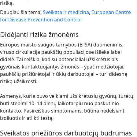
riziką.
Daugiau šia tema:
Sveikata ir medicina
,
European Centre
for Disease Prevention and Control
Didėjanti rizika žmonėms
Europos maisto saugos tarnybos (EFSA) duomenimis,
viruso cirkuliacija paukščių populiacijose išlieka labai
didelė. Tai reiškia, kad su potencialiai užsikrėtusiais
gyvūnais kontaktuojantys žmonės – ypač medžiotojai,
paukščių prižiūrėtojai ir ūkių darbuotojai – turi didesnę
riziką užsikrėsti.
Asmenys, kurie buvo veikiami užsikrėtusių gyvūnų, turėtų
būti stebimi 10–14 dienų laikotarpiu nuo paskutinio
kontakto. Pasireiškus simptomams, būtina nedelsiant
izoliuotis ir atlikti testą.
Sveikatos priežiūros darbuotojų budrumas