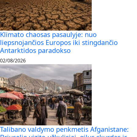
Klimato chaosas pasaulyje: nuo
liepsnojančios Europos iki stingdančio
Antarktidos paradokso
02/08/2026
Talibano valdymo penkmetis Afganistane: