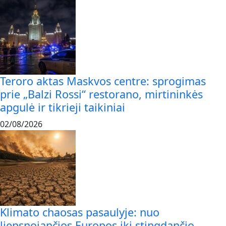
Teroro aktas Maskvos centre: sprogimas
prie „Balzi Rossi“ restorano, mirtininkės
apgulė ir tikrieji taikiniai
02/08/2026
Klimato chaosas pasaulyje: nuo
liepsnojančios Europos iki stingdančio