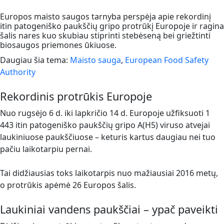
Europos maisto saugos tarnyba perspėja apie rekordinį
itin patogeniško paukščių gripo protrūkį Europoje ir ragina
šalis nares kuo skubiau stiprinti stebėseną bei griežtinti
biosaugos priemones ūkiuose.
Daugiau šia tema:
Maisto sauga
,
European Food Safety
Authority
Rekordinis protrūkis Europoje
Nuo rugsėjo 6 d. iki lapkričio 14 d. Europoje užfiksuoti 1
443 itin patogeniško paukščių gripo A(H5) viruso atvejai
laukiniuose paukščiuose – keturis kartus daugiau nei tuo
pačiu laikotarpiu pernai.
Tai didžiausias toks laikotarpis nuo mažiausiai 2016 metų,
o protrūkis apėmė 26 Europos šalis.
Laukiniai vandens paukščiai – ypač paveikti