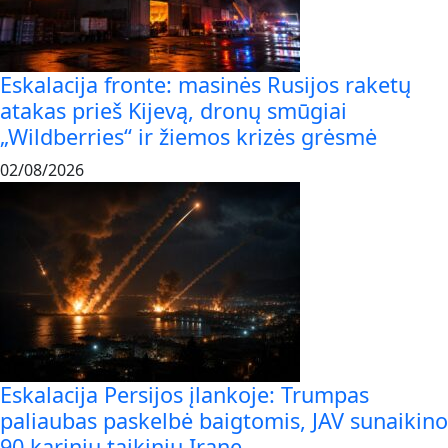
Eskalacija fronte: masinės Rusijos raketų
atakas prieš Kijevą, dronų smūgiai
„Wildberries“ ir žiemos krizės grėsmė
02/08/2026
Eskalacija Persijos įlankoje: Trumpas
paliaubas paskelbė baigtomis, JAV sunaikino
90 karinių taikinių Irane