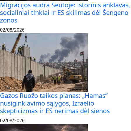
Migracijos audra Seutoje: istorinis anklavas,
socialiniai tinklai ir ES skilimas dėl Šengeno
zonos
02/08/2026
Gazos Ruožo taikos planas: „Hamas“
nusiginklavimo sąlygos, Izraelio
skepticizmas ir ES nerimas dėl sienos
02/08/2026