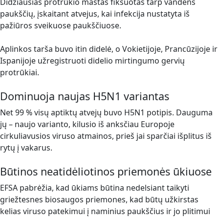
Didžiausias protrūkio mastas fiksuotas tarp vandens
paukščių, įskaitant atvejus, kai infekcija nustatyta iš
pažiūros sveikuose paukščiuose.
Aplinkos tarša buvo itin didelė, o Vokietijoje, Prancūzijoje ir
Ispanijoje užregistruoti didelio mirtingumo gervių
protrūkiai.
Dominuoja naujas H5N1 variantas
Net 99 % visų aptiktų atvejų buvo H5N1 potipis. Dauguma
jų – naujo varianto, kilusio iš anksčiau Europoje
cirkuliavusios viruso atmainos, prieš jai sparčiai išplitus iš
rytų į vakarus.
Būtinos neatidėliotinos priemonės ūkiuose
EFSA pabrėžia, kad ūkiams būtina nedelsiant taikyti
griežtesnes biosaugos priemones, kad būtų užkirstas
kelias viruso patekimui į naminius paukščius ir jo plitimui