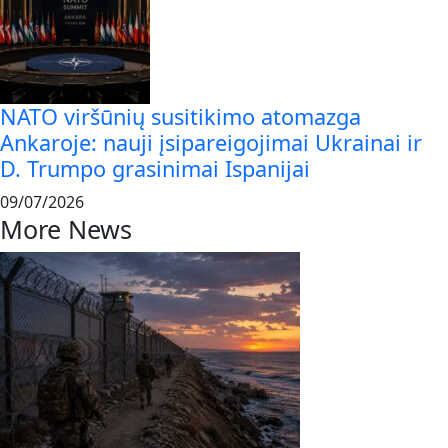
NATO viršūnių susitikimo atomazga
Ankaroje: nauji įsipareigojimai Ukrainai ir
D. Trumpo grasinimai Ispanijai
09/07/2026
More News