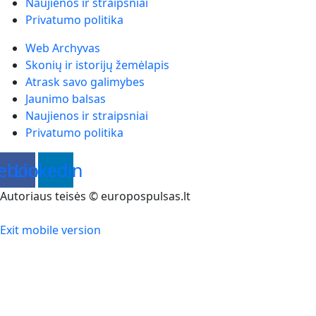
Naujienos ir straipsniai
Privatumo politika
Web Archyvas
Skonių ir istorijų žemėlapis
Atrask savo galimybes
Jaunimo balsas
Naujienos ir straipsniai
Privatumo politika
ebook
Linkedin
Autoriaus teisės © europospulsas.lt
Exit mobile version