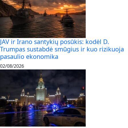
JAV ir Irano santykių posūkis: kodėl D.
Trumpas sustabdė smūgius ir kuo rizikuoja
pasaulio ekonomika
02/08/2026