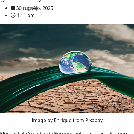
30 rugsėjo, 2025
1:11 pm
Image by Enrique from Pixabay
EEA paskelbė naujausią Europos aplinkos ataskaitą: nors