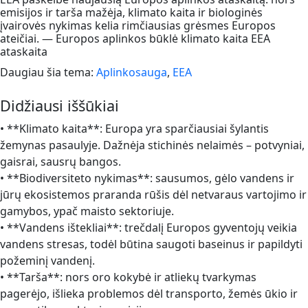
emisijos ir tarša mažėja, klimato kaita ir biologinės
įvairovės nykimas kelia rimčiausias grėsmes Europos
ateičiai. — Europos aplinkos būklė klimato kaita EEA
ataskaita
Daugiau šia tema:
Aplinkosauga
,
EEA
Didžiausi iššūkiai
• **Klimato kaita**: Europa yra sparčiausiai šylantis
žemynas pasaulyje. Dažnėja stichinės nelaimės – potvyniai,
gaisrai, sausrų bangos.
• **Biodiversiteto nykimas**: sausumos, gėlo vandens ir
jūrų ekosistemos praranda rūšis dėl netvaraus vartojimo ir
gamybos, ypač maisto sektoriuje.
• **Vandens ištekliai**: trečdalį Europos gyventojų veikia
vandens stresas, todėl būtina saugoti baseinus ir papildyti
požeminį vandenį.
• **Tarša**: nors oro kokybė ir atliekų tvarkymas
pagerėjo, išlieka problemos dėl transporto, žemės ūkio ir