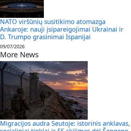
NATO viršūnių susitikimo atomazga
Ankaroje: nauji įsipareigojimai Ukrainai ir
D. Trumpo grasinimai Ispanijai
09/07/2026
More News
Migracijos audra Seutoje: istorinis anklavas,
socialiniai tinklai ir ES skilimas dėl Šengeno