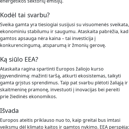
energetikos sektorių emisijų.
Kodėl tai svarbu?
Sveika gamta yra tiesiogiai susijusi su visuomenės sveikata,
ekonominiu stabilumu ir saugumu. Ataskaita pabrėžia, kad
gamtos apsauga nėra kaina – tai investicija į
konkurencingumą, atsparumą ir žmonių gerovę.
Ką siūlo EEA?
Ataskaita ragina spartinti Europos žaliojo kurso
įgyvendinimą: mažinti taršą, atkurti ekosistemas, taikyti
gamta grįstus sprendimus. Taip pat svarbu plėtoti žaliąją ir
skaitmeninę pramonę, investuoti į inovacijas bei pereiti
prie žiedinės ekonomikos.
Išvada
Europos ateitis priklauso nuo to, kaip greitai bus imtasi
veiksmų dėl klimato kaitos ir gamtos nykimo. EEA perspėja: