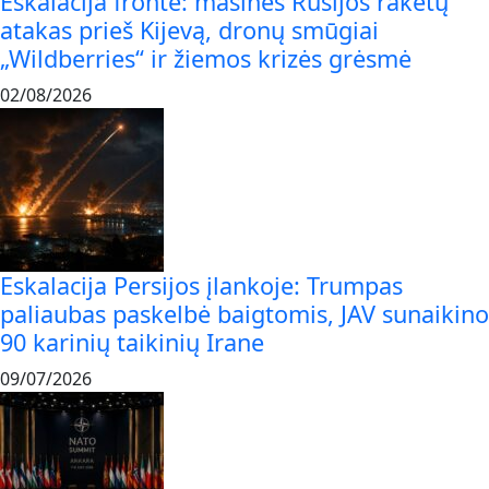
Eskalacija fronte: masinės Rusijos raketų
atakas prieš Kijevą, dronų smūgiai
„Wildberries“ ir žiemos krizės grėsmė
02/08/2026
Eskalacija Persijos įlankoje: Trumpas
paliaubas paskelbė baigtomis, JAV sunaikino
90 karinių taikinių Irane
09/07/2026