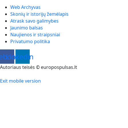
Web Archyvas
Skonių ir istorijų žemėlapis
Atrask savo galimybes
Jaunimo balsas
Naujienos ir straipsniai
Privatumo politika
ebook
Linkedin
Autoriaus teisės © europospulsas.lt
Exit mobile version