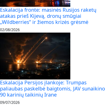
Eskalacija fronte: masinės Rusijos raketų
atakas prieš Kijevą, dronų smūgiai
„Wildberries“ ir žiemos krizės grėsmė
02/08/2026
Eskalacija Persijos įlankoje: Trumpas
paliaubas paskelbė baigtomis, JAV sunaikino
90 karinių taikinių Irane
09/07/2026