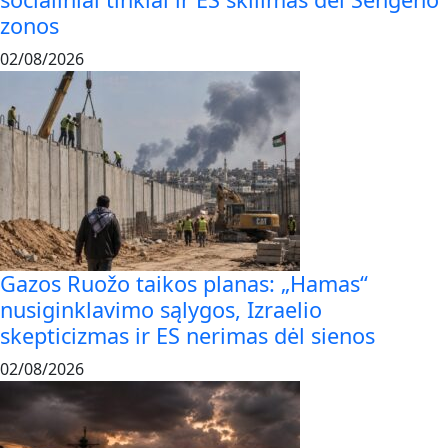
zonos
02/08/2026
Gazos Ruožo taikos planas: „Hamas“
nusiginklavimo sąlygos, Izraelio
skepticizmas ir ES nerimas dėl sienos
02/08/2026