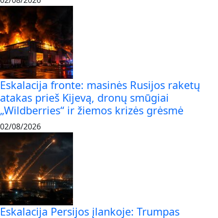
02/08/2026
Eskalacija fronte: masinės Rusijos raketų
atakas prieš Kijevą, dronų smūgiai
„Wildberries“ ir žiemos krizės grėsmė
02/08/2026
Eskalacija Persijos įlankoje: Trumpas