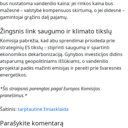
bus nustatoma vandenilio kaina: jei rinkos kaina bus
mažesnė – valstybė kompensuos skirtumą, o jei didesnė –
gamintojai grąžins dalį pajamų.
Žingsnis link saugumo ir klimato tikslų
Komisija pabrėžia, kad abu sprendimai prisideda prie
strateginių ES tikslų – stiprinti saugumą ir spartinti
ekonomikos dekarbonizaciją. Gynybos investicijos didins
atsparumą geopolitiniams iššūkiams, o vandenilio
projektai padės mažinti emisijas ir pereiti prie švaresnės
energetikos.
*Šis straipsnis parengtas pagal Europos Komisijos
pranešimus.*
Šaltinis:
tarptautinė žiniasklaida
Parašykite komentarą