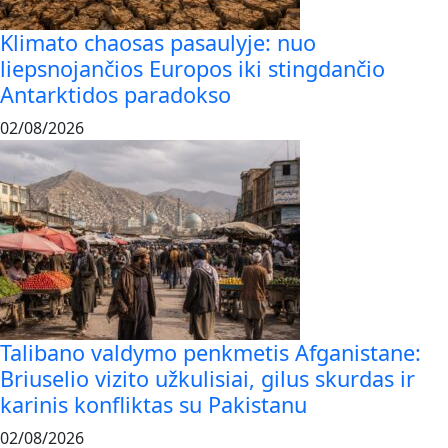
Klimato chaosas pasaulyje: nuo
liepsnojančios Europos iki stingdančio
Antarktidos paradokso
02/08/2026
Talibano valdymo penkmetis Afganistane:
Briuselio vizito užkulisiai, gilus skurdas ir
karinis konfliktas su Pakistanu
02/08/2026