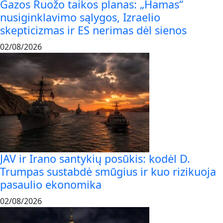
Gazos Ruožo taikos planas: „Hamas“
nusiginklavimo sąlygos, Izraelio
skepticizmas ir ES nerimas dėl sienos
02/08/2026
JAV ir Irano santykių posūkis: kodėl D.
Trumpas sustabdė smūgius ir kuo rizikuoja
pasaulio ekonomika
02/08/2026