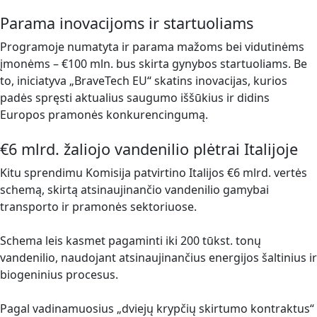
Parama inovacijoms ir startuoliams
Programoje numatyta ir parama mažoms bei vidutinėms
įmonėms – €100 mln. bus skirta gynybos startuoliams. Be
to, iniciatyva „BraveTech EU“ skatins inovacijas, kurios
padės spręsti aktualius saugumo iššūkius ir didins
Europos pramonės konkurencingumą.
€6 mlrd. žaliojo vandenilio plėtrai Italijoje
Kitu sprendimu Komisija patvirtino Italijos €6 mlrd. vertės
schemą, skirtą atsinaujinančio vandenilio gamybai
transporto ir pramonės sektoriuose.
Schema leis kasmet pagaminti iki 200 tūkst. tonų
vandenilio, naudojant atsinaujinančius energijos šaltinius ir
biogeninius procesus.
Pagal vadinamuosius „dviejų krypčių skirtumo kontraktus“