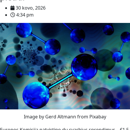
30 kovo, 2026
4:34 pm
Image by Gerd Altmann from Pixabay
Europos Komisija patvirtino du svarbius sprendimus – €1,5