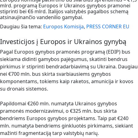
mlrd. programą Europos ir Ukrainos gynybos pramonei
stiprinti bei €6 mlrd. Italijos valstybės pagalbos schemą
atsinaujinančio vandenilio gamybai.
Daugiau šia tema:
Europos Komisija
,
PRESS CORNER EU
Investicijos į Europos ir Ukrainos gynybą
Pagal Europos gynybos pramonės programą (EDIP) bus
siekiama didinti gamybos pajėgumus, skatinti bendrus
pirkimus ir stiprinti bendradarbiavimą su Ukraina. Daugiau
nei €700 mln. bus skirta svarbiausiems gynybos
komponentams, tokiems kaip raketos, amunicija ir kovos
su dronais sistemos.
Papildomai €260 mln. numatyta Ukrainos gynybos
pramonės modernizavimui, o €325 mln. bus skirta
bendriems Europos gynybos projektams. Taip pat €240
mln. numatyta bendriems ginkluotės pirkimams, siekiant
mažinti fragmentaciją tarp valstybių narių.