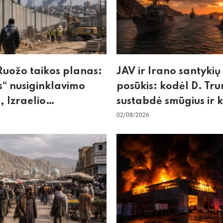
uožo taikos planas:
JAV ir Irano santykių
“ nusiginklavimo
posūkis: kodėl D. Tr
, Izraelio
sustabdė smūgius ir 
izmas ir ES nerimas
rizikuoja pasaulio
02/08/2026
nos
ekonomika