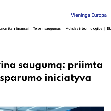
Vieninga Europa – Bendra
onomika ir finansai
Teisė ir saugumas
Mokslas ir technologijos
Ek
rina saugumą: priimta
tsparumo iniciatyva