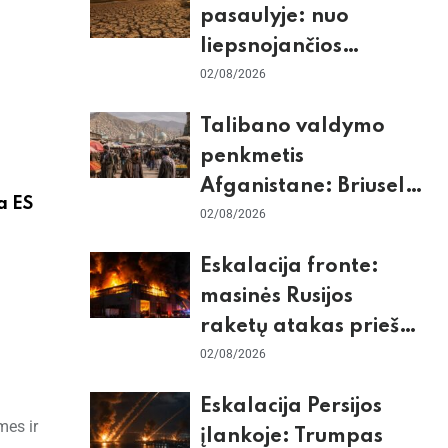
pasaulyje: nuo
liepsnojančios
Europos iki
02/08/2026
stingdančio
Talibano valdymo
Antarktidos
penkmetis
paradokso
Afganistane: Briuselio
a ES
vizito užkulisiai, gilus
02/08/2026
skurdas ir karinis
Eskalacija fronte:
konfliktas su
masinės Rusijos
Pakistanu
raketų atakas prieš
Kijevą, dronų smūgiai
02/08/2026
„Wildberries“ ir
Eskalacija Persijos
žiemos krizės grėsmė
mes ir
įlankoje: Trumpas