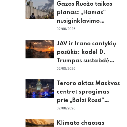
Gazos Ruožo taikos
planas: „Hamas“
nusiginklavimo
sąlygos, Izraelio
02/08/2026
skepticizmas ir ES
JAV ir Irano santykių
nerimas dėl sienos
posūkis: kodėl D.
Trumpas sustabdė
smūgius ir kuo
02/08/2026
rizikuoja pasaulio
Teroro aktas Maskvos
ekonomika
centre: sprogimas
prie „Balzi Rossi“
restorano,
02/08/2026
mirtininkės apgulė ir
Klimato chaosas
tikrieji taikiniai