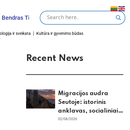
s Tikslas
ologija ir sveikata
Kultūra ir gyvenimo būdas
Recent News
Migracijos audra
Seutoje: istorinis
anklavas, socialiniai
tinklai ir ES skilimas
02/08/2026
dėl Šengeno zonos