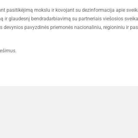
ant pasitikėjimą mokslu ir kovojant su dezinformacija apie sveik
ą ir glaudesnį bendradarbiavimą su partneriais viešosios sveik
dins devynios pavyzdinės priemonės nacionaliniu, regioniniu ir pas
nešimus.