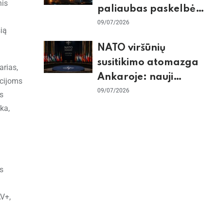
nis
paliaubas paskelbė
baigtomis, JAV
09/07/2026
sią
sunaikino 90 karinių
NATO viršūnių
taikinių Irane
susitikimo atomazga
arias,
Ankaroje: nauji
icijoms
įsipareigojimai
09/07/2026
as
Ukrainai ir D. Trumpo
ka,
grasinimai Ispanijai
s
V+,