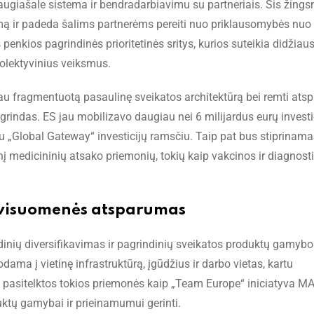
daugiašale sistema ir bendradarbiavimu su partneriais. Šis žings
mą ir padeda šalims partnerėms pereiti nuo priklausomybės nuo
penkios pagrindinės prioritetinės sritys, kurios suteikia didžiau
 kolektyvinius veiksmus.
iau fragmentuotą pasaulinę sveikatos architektūrą bei remti atsp
rindas. ES jau mobilizavo daugiau nei 6 milijardus eurų invest
niu „Global Gateway“ investicijų ramsčiu. Taip pat bus stiprinam
į medicininių atsako priemonių, tokių kaip vakcinos ir diagnosti
r visuomenės atsparumas
ndinių diversifikavimas ir pagrindinių sveikatos produktų gamybo
a į vietinę infrastruktūrą, įgūdžius ir darbo vietas, kartu
pasitelktos tokios priemonės kaip „Team Europe“ iniciatyva MA
uktų gamybai ir prieinamumui gerinti.