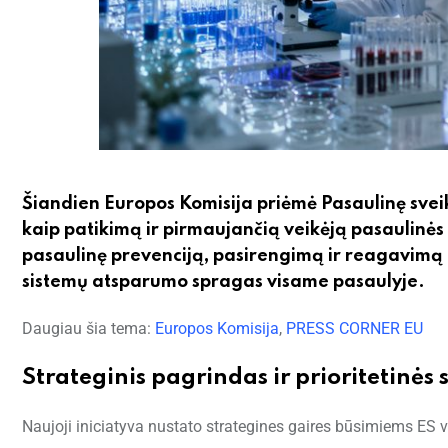
Šiandien Europos Komisija priėmė Pasaulinę sveika
kaip patikimą ir pirmaujančią veikėją pasaulinės s
pasaulinę prevenciją, pasirengimą ir reagavimą į
sistemų atsparumo spragas visame pasaulyje.
Daugiau šia tema:
Europos Komisija
,
PRESS CORNER EU
Strateginis pagrindas ir prioritetinės s
Naujoji iniciatyva nustato strategines gaires būsimiems ES 