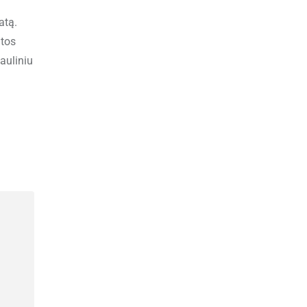
atą.
atos
auliniu