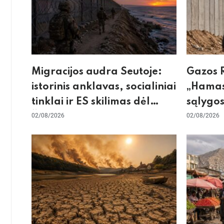
Migracijos audra Seutoje:
Gazos R
istorinis anklavas, socialiniai
„Hamas
tinklai ir ES skilimas dėl
sąlygos
Šengeno zonos
02/08/2026
skeptic
02/08/2026
dėl sie