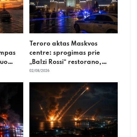
Teroro aktas Maskvos
umpas
centre: sprogimas prie
kuo
„Balzi Rossi“ restorano,
mirtininkės apgulė ir tikrieji
02/08/2026
taikiniai