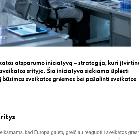
tos atsparumo iniciatyvą – strategiją, kuri įtvirtin
veikatos srityje. Šia iniciatyva siekiama išplėsti
 būsimas sveikatos grėsmes bei pašalinti sveikatos
ritys
veiksmams, kad Europa galėtų greičiau reaguoti į sveikatos grės