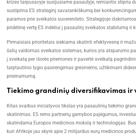
krizes tarpusavyje susijusiame pasaulyje, remiantis stipria 
sustiprina ES strateginį savarankiškumą bei konkurencingu
paramos prie sveikatos suvereniteto. Strategijoje išskiriamos 
pridėtinę vertę ES indėliui į pasaulinį sveikatos stabilumą ir
Pirmaisiais prioritetais siekiama skatinti efektyvesnę ir maž
šalių valdomas sveikatos sistemas, kurios yra atsparumo pag
į sveikatą per išorės priemones ir pavertė sveikatą pagrindi
tarptautinio lygio pasirengimas grėsmėms, užtikrinant didesn
prieinamumą.
Tiekimo grandinių diversifikavimas i
Kitas svarbus iniciatyvos tikslas yra pasaulinių tiekimo gra
skatinimas. ES rems partnerių gamybos pajėgumus, investuodam
skatindama Europos medicinos mokslą ir technologijas. Bus 
kuri Afrikoje jau skyrė apie 2 milijardus eurų medicinos prod