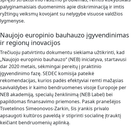
palyginamaisiais duomenimis apie diskriminaciją ir imtis
ryžtingų veiksmų kovojant su nelygybe visuose valdžios
lygmenyse.
Naujojo europinio bauhauzo įgyvendinimas
ir regionų inovacijos
Trečiuoju patvirtintu dokumentu siekiama užtikrinti, kad
„Naujojo europinio bauhauzo“ (NEB) iniciatyva, startavusi
dar 2020 metais, sėkmingai pereitų į praktinio
įgyvendinimo fazę. SEDEC komisija pateikė
rekomendacijas, kurios padės efektyviai remti mažąsias
savivaldybes ir kaimo bendruomenes visoje Europoje per
NEB akademiją, specialų ženklinimą (NEB Label) bei
papildomas finansavimo priemones. Pasak pranešėjos
Tsvetelinos Simeonovos-Zarkin, šis įrankis privalo
apsaugoti kultūros paveldą ir stiprinti socialinę įtrauktį
keičiant bendruomenių aplinką.