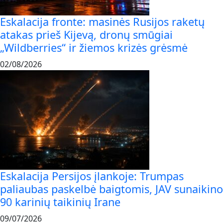
Eskalacija fronte: masinės Rusijos raketų
atakas prieš Kijevą, dronų smūgiai
„Wildberries“ ir žiemos krizės grėsmė
02/08/2026
Eskalacija Persijos įlankoje: Trumpas
paliaubas paskelbė baigtomis, JAV sunaikino
90 karinių taikinių Irane
09/07/2026