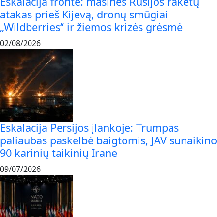
Eskalacija fronte: masinės Rusijos raketų
atakas prieš Kijevą, dronų smūgiai
„Wildberries“ ir žiemos krizės grėsmė
02/08/2026
Eskalacija Persijos įlankoje: Trumpas
paliaubas paskelbė baigtomis, JAV sunaikino
90 karinių taikinių Irane
09/07/2026