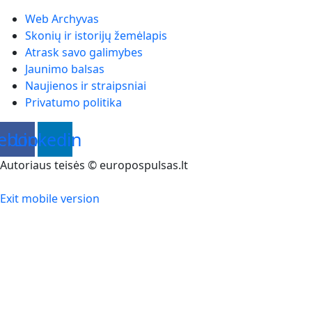
Web Archyvas
Skonių ir istorijų žemėlapis
Atrask savo galimybes
Jaunimo balsas
Naujienos ir straipsniai
Privatumo politika
ebook
Linkedin
Autoriaus teisės © europospulsas.lt
Exit mobile version