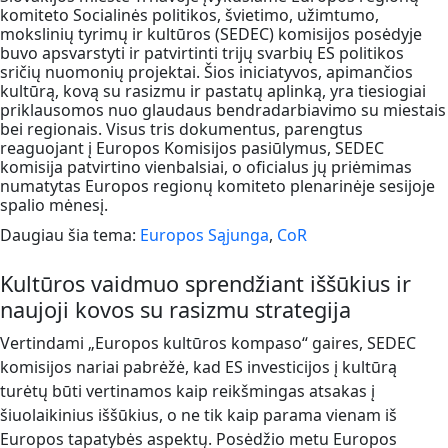
komiteto Socialinės politikos, švietimo, užimtumo,
mokslinių tyrimų ir kultūros (SEDEC) komisijos posėdyje
buvo apsvarstyti ir patvirtinti trijų svarbių ES politikos
sričių nuomonių projektai. Šios iniciatyvos, apimančios
kultūrą, kovą su rasizmu ir pastatų aplinką, yra tiesiogiai
priklausomos nuo glaudaus bendradarbiavimo su miestais
bei regionais. Visus tris dokumentus, parengtus
reaguojant į Europos Komisijos pasiūlymus, SEDEC
komisija patvirtino vienbalsiai, o oficialus jų priėmimas
numatytas Europos regionų komiteto plenarinėje sesijoje
spalio mėnesį.
Daugiau šia tema:
Europos Sąjunga
,
CoR
Kultūros vaidmuo sprendžiant iššūkius ir
naujoji kovos su rasizmu strategija
Vertindami „Europos kultūros kompaso“ gaires, SEDEC
komisijos nariai pabrėžė, kad ES investicijos į kultūrą
turėtų būti vertinamos kaip reikšmingas atsakas į
šiuolaikinius iššūkius, o ne tik kaip parama vienam iš
Europos tapatybės aspektų. Posėdžio metu Europos