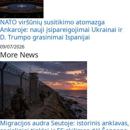
NATO viršūnių susitikimo atomazga
Ankaroje: nauji įsipareigojimai Ukrainai ir
D. Trumpo grasinimai Ispanijai
09/07/2026
More News
Migracijos audra Seutoje: istorinis anklavas,