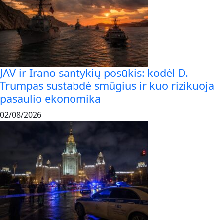
JAV ir Irano santykių posūkis: kodėl D.
Trumpas sustabdė smūgius ir kuo rizikuoja
pasaulio ekonomika
02/08/2026