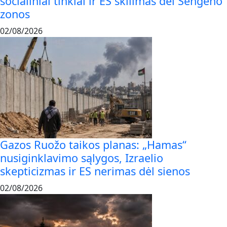
socialiniai tinklai ir ES skilimas dėl Šengeno
zonos
02/08/2026
Gazos Ruožo taikos planas: „Hamas“
nusiginklavimo sąlygos, Izraelio
skepticizmas ir ES nerimas dėl sienos
02/08/2026