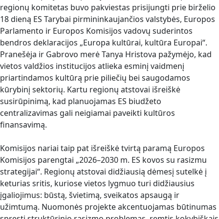
regionų komitetas buvo pakviestas prisijungti prie birželio
18 dieną ES Tarybai pirmininkaujančios valstybės, Europos
Parlamento ir Europos Komisijos vadovų suderintos
bendros deklaracijos „Europa kultūrai, kultūra Europai“.
Pranešėja ir Gabrovo merė Tanya Hristova pažymėjo, kad
vietos valdžios institucijos atlieka esminį vaidmenį
priartindamos kultūrą prie piliečių bei saugodamos
kūrybinį sektorių. Kartu regionų atstovai išreiškė
susirūpinimą, kad planuojamas ES biudžeto
centralizavimas gali neigiamai paveikti kultūros
finansavimą.
Komisijos nariai taip pat išreiškė tvirtą paramą Europos
Komisijos parengtai „2026–2030 m. ES kovos su rasizmu
strategijai“. Regionų atstovai didžiausią dėmesį sutelkė į
keturias sritis, kuriose vietos lygmuo turi didžiausius
įgaliojimus: būstą, švietimą, sveikatos apsaugą ir
užimtumą. Nuomonės projekte akcentuojamas būtinumas
spręsti struktūrinio rasizmo problemas, remtis kokybiškais