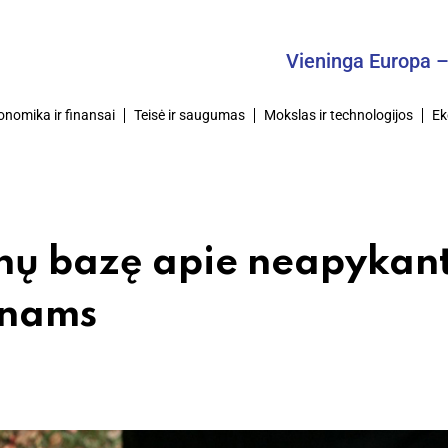
Vieninga Europa – Bendras
onomika ir finansai
Teisė ir saugumas
Mokslas ir technologijos
Ek
nų bazę apie neapykan
onams