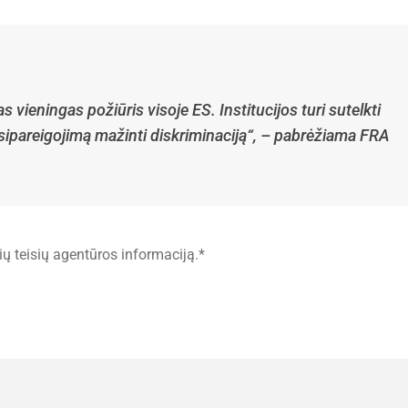
 vieningas požiūris visoje ES. Institucijos turi sutelkti
 įsipareigojimą mažinti diskriminaciją“, – pabrėžiama FRA
ų teisių agentūros informaciją.*