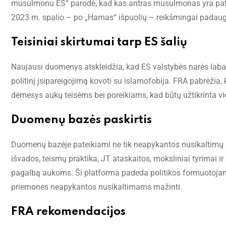
musulmonu ES“ parodė, kad kas antras musulmonas yra patyrę
2023 m. spalio – po „Hamas“ išpuolių – reikšmingai padaugėjo
Teisiniai skirtumai tarp ES šalių
Naujausi duomenys atskleidžia, kad ES valstybės narės labai 
politinį įsipareigojimą kovoti su islamofobija. FRA pabrėžia
dėmesys aukų teisėms bei poreikiams, kad būtų užtikrinta v
Duomenų bazės paskirtis
Duomenų bazėje pateikiami ne tik neapykantos nusikaltimų atv
išvados, teismų praktika, JT ataskaitos, moksliniai tyrimai ir
pagalbą aukoms. Ši platforma padeda politikos formuotojams,
priemones neapykantos nusikaltimams mažinti.
FRA rekomendacijos