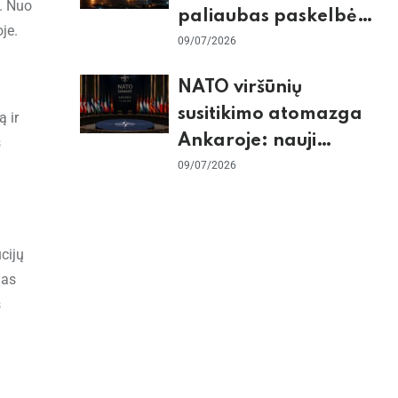
. Nuo
paliaubas paskelbė
je.
baigtomis, JAV
09/07/2026
sunaikino 90 karinių
NATO viršūnių
taikinių Irane
susitikimo atomazga
 ir
Ankaroje: nauji
s
įsipareigojimai
09/07/2026
Ukrainai ir D. Trumpo
grasinimai Ispanijai
cijų
ias
s