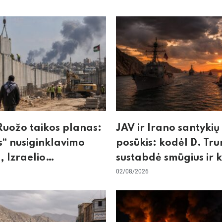
uožo taikos planas:
JAV ir Irano santykių
“ nusiginklavimo
posūkis: kodėl D. Tr
, Izraelio
sustabdė smūgius ir 
izmas ir ES nerimas
rizikuoja pasaulio
02/08/2026
nos
ekonomika