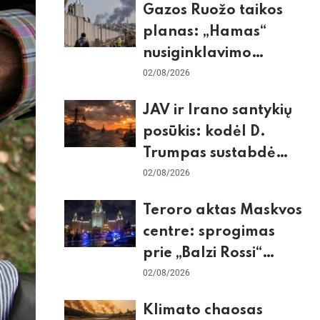
Gazos Ruožo taikos
planas: „Hamas“
nusiginklavimo
sąlygos, Izraelio
02/08/2026
skepticizmas ir ES
JAV ir Irano santykių
nerimas dėl sienos
posūkis: kodėl D.
Trumpas sustabdė
smūgius ir kuo
02/08/2026
rizikuoja pasaulio
Teroro aktas Maskvos
ekonomika
centre: sprogimas
prie „Balzi Rossi“
restorano,
02/08/2026
mirtininkės apgulė ir
Klimato chaosas
tikrieji taikiniai