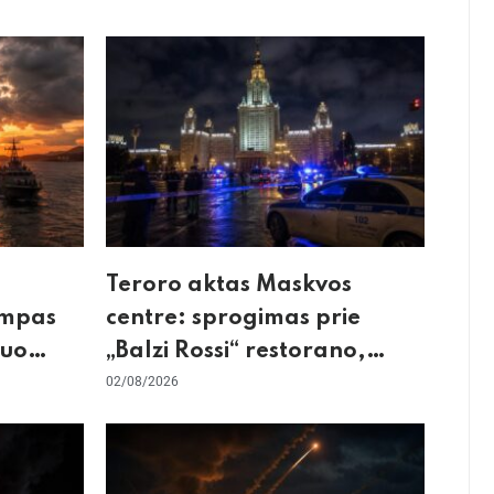
Teroro aktas Maskvos
umpas
centre: sprogimas prie
kuo
„Balzi Rossi“ restorano,
mirtininkės apgulė ir tikrieji
02/08/2026
taikiniai