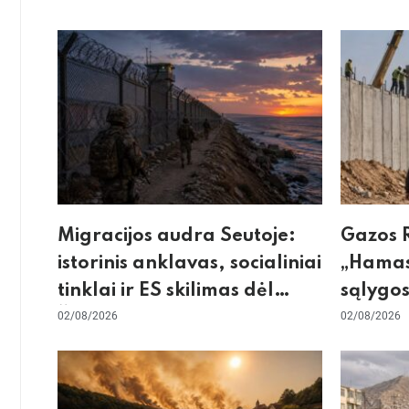
Migracijos audra Seutoje:
Gazos R
istorinis anklavas, socialiniai
„Hamas
tinklai ir ES skilimas dėl
sąlygos
Šengeno zonos
02/08/2026
skeptic
02/08/2026
dėl sie