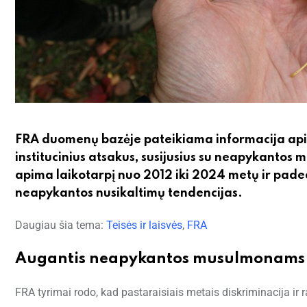
FRA duomenų bazėje pateikiama informacija apie i
institucinius atsakus, susijusius su neapykant
apima laikotarpį nuo 2012 iki 2024 metų ir paded
neapykantos nusikaltimų tendencijas.
Daugiau šia tema:
Teisės ir laisvės
,
FRA
Augantis neapykantos musulmonams
FRA tyrimai rodo, kad pastaraisiais metais diskriminacija i