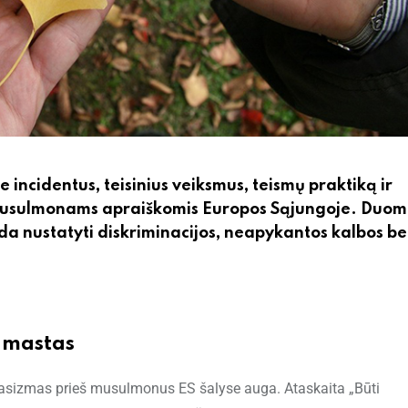
ncidentus, teisinius veiksmus, teismų praktiką ir
os musulmonams apraiškomis Europos Sąjungoje. Duo
a nustatyti diskriminacijos, neapykantos kalbos be
 mastas
r rasizmas prieš musulmonus ES šalyse auga. Ataskaita „Būti