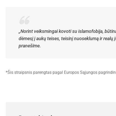
„Norint veiksmingai kovoti su islamofobija, būtinas
dėmesį į aukų teises, teisinį nuoseklumą ir realų
pranešime.
*Šis straipsnis parengtas pagal Europos Sąjungos pagrindini