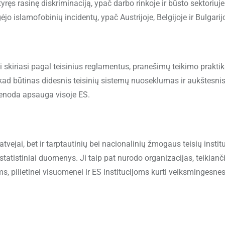
s rasinę diskriminaciją, ypač darbo rinkoje ir būsto sektoriuje
 islamofobinių incidentų, ypač Austrijoje, Belgijoje ir Bulgarijo
skiriasi pagal teisinius reglamentus, pranešimų teikimo praktiką
, kad būtinas didesnis teisinių sistemų nuoseklumas ir aukštesni
ienoda apsauga visoje ES.
ejai, bet ir tarptautinių bei nacionalinių žmogaus teisių institu
 statistiniai duomenys. Ji taip pat nurodo organizacijas, teikianč
 pilietinei visuomenei ir ES institucijoms kurti veiksmingesne