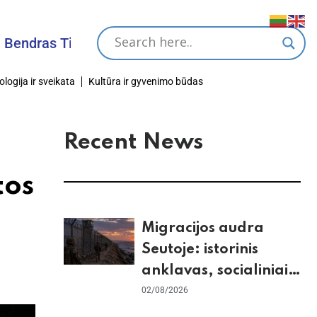
 Tikslas
ologija ir sveikata
Kultūra ir gyvenimo būdas
Recent News
tos
Migracijos audra
Seutoje: istorinis
anklavas, socialiniai
tinklai ir ES skilimas
02/08/2026
dėl Šengeno zonos