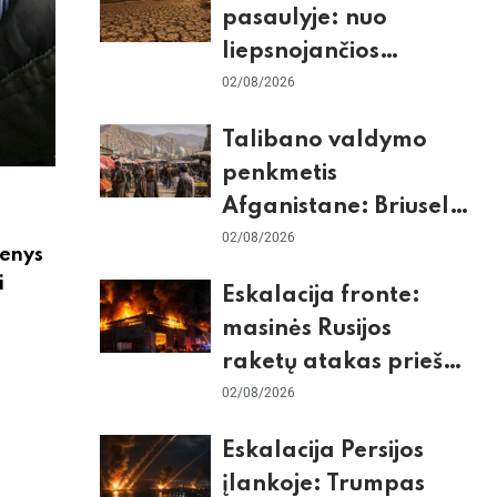
pasaulyje: nuo
liepsnojančios
Europos iki
02/08/2026
stingdančio
Talibano valdymo
Antarktidos
penkmetis
paradokso
Afganistane: Briuselio
vizito užkulisiai, gilus
02/08/2026
menys
skurdas ir karinis
i
Eskalacija fronte:
konfliktas su
masinės Rusijos
Pakistanu
raketų atakas prieš
Kijevą, dronų smūgiai
02/08/2026
„Wildberries“ ir
Eskalacija Persijos
žiemos krizės grėsmė
įlankoje: Trumpas