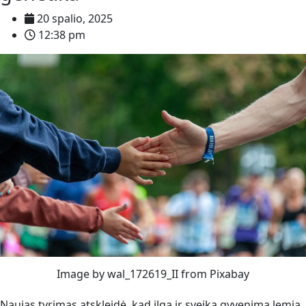
20 spalio, 2025
12:38 pm
Image by wal_172619_II from Pixabay
Naujas tyrimas atskleidė, kad ilgą ir sveiką gyvenimą lemia