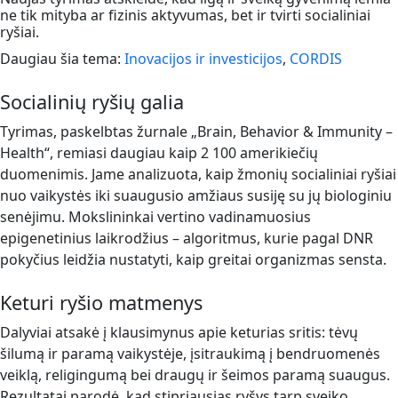
ne tik mityba ar fizinis aktyvumas, bet ir tvirti socialiniai
ryšiai.
Daugiau šia tema:
Inovacijos ir investicijos
,
CORDIS
Socialinių ryšių galia
Tyrimas, paskelbtas žurnale „Brain, Behavior & Immunity –
Health“, remiasi daugiau kaip 2 100 amerikiečių
duomenimis. Jame analizuota, kaip žmonių socialiniai ryšiai
nuo vaikystės iki suaugusio amžiaus susiję su jų biologiniu
senėjimu. Mokslininkai vertino vadinamuosius
epigenetinius laikrodžius – algoritmus, kurie pagal DNR
pokyčius leidžia nustatyti, kaip greitai organizmas sensta.
Keturi ryšio matmenys
Dalyviai atsakė į klausimynus apie keturias sritis: tėvų
šilumą ir paramą vaikystėje, įsitraukimą į bendruomenės
veiklą, religingumą bei draugų ir šeimos paramą suaugus.
Rezultatai parodė, kad stipriausias ryšys tarp sveiko