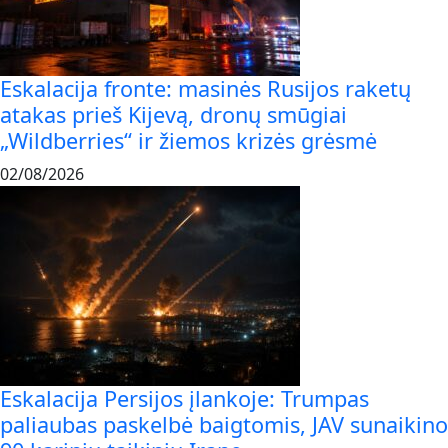
Eskalacija fronte: masinės Rusijos raketų
atakas prieš Kijevą, dronų smūgiai
„Wildberries“ ir žiemos krizės grėsmė
02/08/2026
Eskalacija Persijos įlankoje: Trumpas
paliaubas paskelbė baigtomis, JAV sunaikino