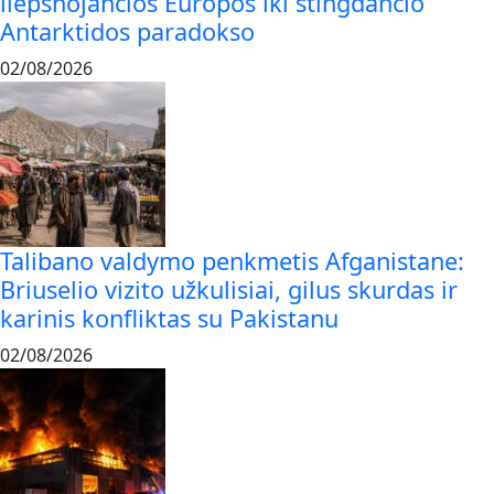
liepsnojančios Europos iki stingdančio
Antarktidos paradokso
02/08/2026
Talibano valdymo penkmetis Afganistane:
Briuselio vizito užkulisiai, gilus skurdas ir
karinis konfliktas su Pakistanu
02/08/2026