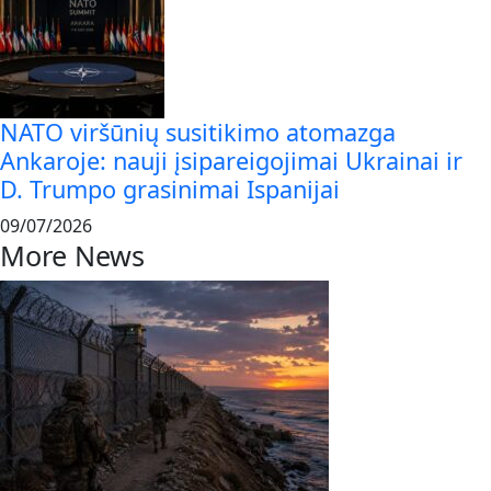
NATO viršūnių susitikimo atomazga
Ankaroje: nauji įsipareigojimai Ukrainai ir
D. Trumpo grasinimai Ispanijai
09/07/2026
More News