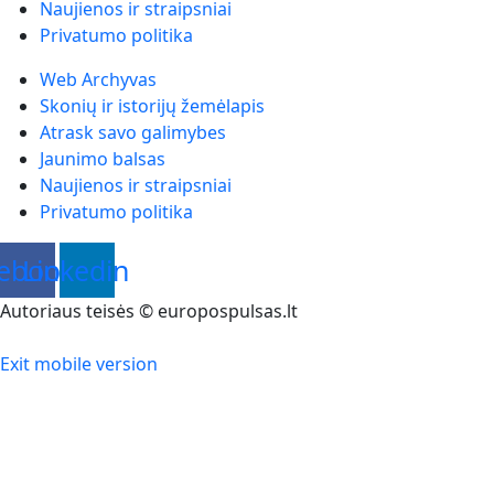
Naujienos ir straipsniai
Privatumo politika
Web Archyvas
Skonių ir istorijų žemėlapis
Atrask savo galimybes
Jaunimo balsas
Naujienos ir straipsniai
Privatumo politika
ebook
Linkedin
Autoriaus teisės © europospulsas.lt
Exit mobile version