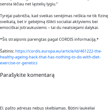
sensta lėčiau net ląstelių lygiu.“
Tyrėjai pabrėžia, kad sveikas senėjimas reiškia ne tik fizinę
sveikatą, bet ir gebėjimą išlikti socialiai aktyviems bei
emociškai įsitraukusiems – tai du neatsiejami dalykai.
*Šis straipsnis parengtas pagal CORDIS informaciją.*
Šaltinis:
https://cordis.europa.eu/article/id/461222-the-
healthy-ageing-hack-that-has-nothing-to-do-with-diet-
exercise-or-genetics
Parašykite komentarą
El. pašto adresas nebus skelbiamas.
Būtini laukeliai