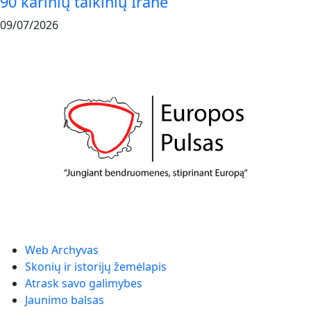
90 karinių taikinių Irane
09/07/2026
Web Archyvas
Skonių ir istorijų žemėlapis
Atrask savo galimybes
Jaunimo balsas