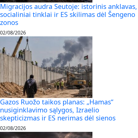
Migracijos audra Seutoje: istorinis anklavas,
socialiniai tinklai ir ES skilimas dėl Šengeno
zonos
02/08/2026
Gazos Ruožo taikos planas: „Hamas“
nusiginklavimo sąlygos, Izraelio
skepticizmas ir ES nerimas dėl sienos
02/08/2026