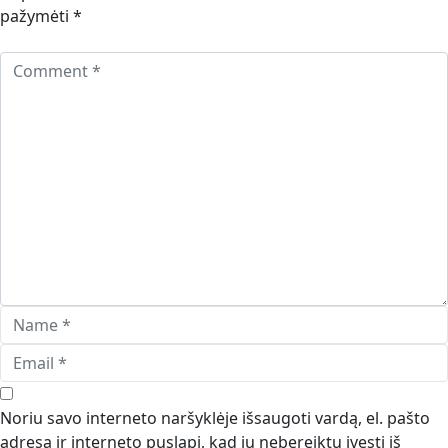
pažymėti
*
Noriu savo interneto naršyklėje išsaugoti vardą, el. pašto
adresą ir interneto puslapį, kad jų nebereiktų įvesti iš