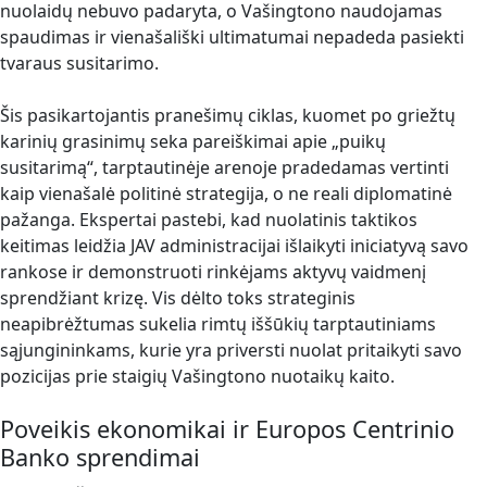
nuolaidų nebuvo padaryta, o Vašingtono naudojamas
spaudimas ir vienašališki ultimatumai nepadeda pasiekti
tvaraus susitarimo.
Šis pasikartojantis pranešimų ciklas, kuomet po griežtų
karinių grasinimų seka pareiškimai apie „puikų
susitarimą“, tarptautinėje arenoje pradedamas vertinti
kaip vienašalė politinė strategija, o ne reali diplomatinė
pažanga. Ekspertai pastebi, kad nuolatinis taktikos
keitimas leidžia JAV administracijai išlaikyti iniciatyvą savo
rankose ir demonstruoti rinkėjams aktyvų vaidmenį
sprendžiant krizę. Vis dėlto toks strateginis
neapibrėžtumas sukelia rimtų iššūkių tarptautiniams
sąjungininkams, kurie yra priversti nuolat pritaikyti savo
pozicijas prie staigių Vašingtono nuotaikų kaito.
Poveikis ekonomikai ir Europos Centrinio
Banko sprendimai