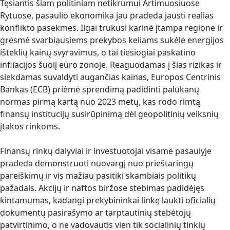
Tęsiantis šiam politiniam netikrumui Artimuosiuose
Rytuose, pasaulio ekonomika jau pradeda jausti realias
konflikto pasekmes. Ilgai trukusi karinė įtampa regione ir
grėsmė svarbiausiems prekybos keliams sukėlė energijos
išteklių kainų svyravimus, o tai tiesiogiai paskatino
infliacijos šuolį euro zonoje. Reaguodamas į šias rizikas ir
siekdamas suvaldyti augančias kainas, Europos Centrinis
Bankas (ECB) priėmė sprendimą padidinti palūkanų
normas pirmą kartą nuo 2023 metų, kas rodo rimtą
finansų institucijų susirūpinimą dėl geopolitinių veiksnių
įtakos rinkoms.
Finansų rinkų dalyviai ir investuotojai visame pasaulyje
pradeda demonstruoti nuovargį nuo prieštaringų
pareiškimų ir vis mažiau pasitiki skambiais politikų
pažadais. Akcijų ir naftos biržose stebimas padidėjęs
kintamumas, kadangi prekybininkai linkę laukti oficialių
dokumentų pasirašymo ar tarptautinių stebėtojų
patvirtinimo, o ne vadovautis vien tik socialinių tinklų