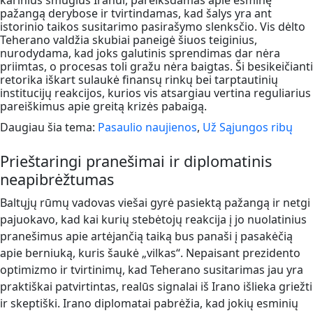
karinius smūgius Iranui, pareikšdamas apie esminę
pažangą derybose ir tvirtindamas, kad šalys yra ant
istorinio taikos susitarimo pasirašymo slenksčio. Vis dėlto
Teherano valdžia skubiai paneigė šiuos teiginius,
nurodydama, kad joks galutinis sprendimas dar nėra
priimtas, o procesas toli gražu nėra baigtas. Ši besikeičianti
retorika iškart sulaukė finansų rinkų bei tarptautinių
institucijų reakcijos, kurios vis atsargiau vertina reguliarius
pareiškimus apie greitą krizės pabaigą.
Daugiau šia tema:
Pasaulio naujienos
,
Už Sąjungos ribų
Prieštaringi pranešimai ir diplomatinis
neapibrėžtumas
Baltųjų rūmų vadovas viešai gyrė pasiektą pažangą ir netgi
pajuokavo, kad kai kurių stebėtojų reakcija į jo nuolatinius
pranešimus apie artėjančią taiką bus panaši į pasakėčią
apie berniuką, kuris šaukė „vilkas“. Nepaisant prezidento
optimizmo ir tvirtinimų, kad Teherano susitarimas jau yra
praktiškai patvirtintas, realūs signalai iš Irano išlieka griežti
ir skeptiški. Irano diplomatai pabrėžia, kad jokių esminių