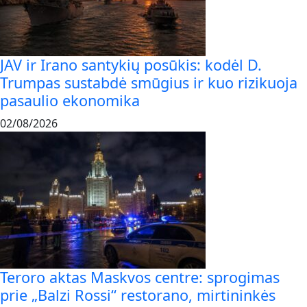
JAV ir Irano santykių posūkis: kodėl D.
Trumpas sustabdė smūgius ir kuo rizikuoja
pasaulio ekonomika
02/08/2026
Teroro aktas Maskvos centre: sprogimas
prie „Balzi Rossi“ restorano, mirtininkės