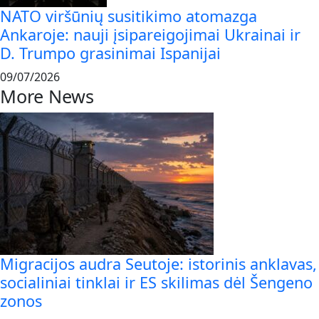
NATO viršūnių susitikimo atomazga
Ankaroje: nauji įsipareigojimai Ukrainai ir
D. Trumpo grasinimai Ispanijai
09/07/2026
More News
Migracijos audra Seutoje: istorinis anklavas,
socialiniai tinklai ir ES skilimas dėl Šengeno
zonos