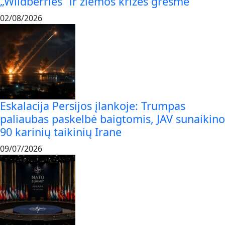
„Wildberries“ ir žiemos krizės grėsmė
02/08/2026
Eskalacija Persijos įlankoje: Trumpas
paliaubas paskelbė baigtomis, JAV sunaikino
90 karinių taikinių Irane
09/07/2026