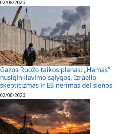
02/08/2026
Gazos Ruožo taikos planas: „Hamas“
nusiginklavimo sąlygos, Izraelio
skepticizmas ir ES nerimas dėl sienos
02/08/2026