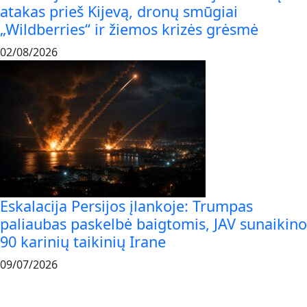
atakas prieš Kijevą, dronų smūgiai
„Wildberries“ ir žiemos krizės grėsmė
02/08/2026
Eskalacija Persijos įlankoje: Trumpas
paliaubas paskelbė baigtomis, JAV sunaikino
90 karinių taikinių Irane
09/07/2026