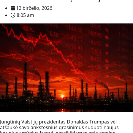
12 birželio, 2026
8:05 am
Jungtinių Valstijų prezidentas Donaldas Trumpas vėl
atšaukė savo ankstesnius grasinimus suduoti naujus