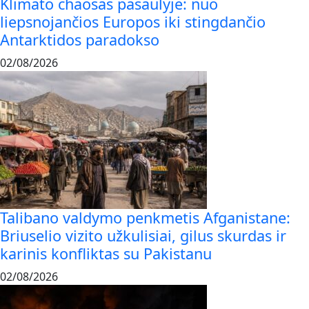
Klimato chaosas pasaulyje: nuo
liepsnojančios Europos iki stingdančio
Antarktidos paradokso
02/08/2026
Talibano valdymo penkmetis Afganistane:
Briuselio vizito užkulisiai, gilus skurdas ir
karinis konfliktas su Pakistanu
02/08/2026