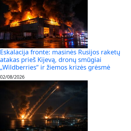
Eskalacija fronte: masinės Rusijos raketų
atakas prieš Kijevą, dronų smūgiai
„Wildberries“ ir žiemos krizės grėsmė
02/08/2026