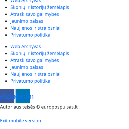
Web Archyvas
Skonių ir istorijų žemėlapis
Atrask savo galimybes
Jaunimo balsas
Naujienos ir straipsniai
Privatumo politika
Web Archyvas
Skonių ir istorijų žemėlapis
Atrask savo galimybes
Jaunimo balsas
Naujienos ir straipsniai
Privatumo politika
ebook
Linkedin
Autoriaus teisės © europospulsas.lt
Exit mobile version