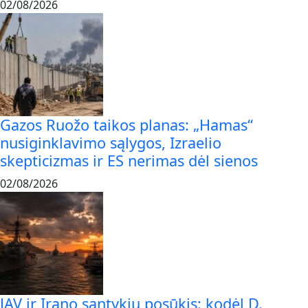
02/08/2026
Gazos Ruožo taikos planas: „Hamas“
nusiginklavimo sąlygos, Izraelio
skepticizmas ir ES nerimas dėl sienos
02/08/2026
JAV ir Irano santykių posūkis: kodėl D.