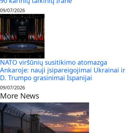
90 karinių taikinių Irane
09/07/2026
NATO viršūnių susitikimo atomazga
Ankaroje: nauji įsipareigojimai Ukrainai ir
D. Trumpo grasinimai Ispanijai
09/07/2026
More News