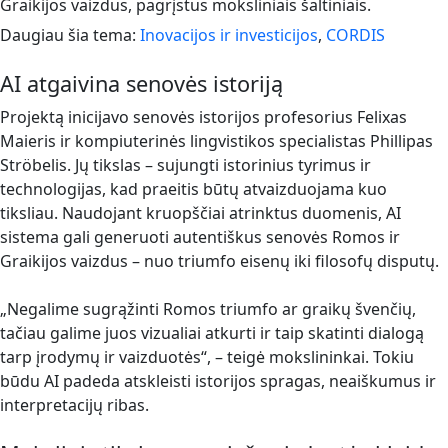
Graikijos vaizdus, pagrįstus moksliniais šaltiniais.
Daugiau šia tema:
Inovacijos ir investicijos
,
CORDIS
AI atgaivina senovės istoriją
Projektą inicijavo senovės istorijos profesorius Felixas
Maieris ir kompiuterinės lingvistikos specialistas Phillipas
Ströbelis. Jų tikslas – sujungti istorinius tyrimus ir
technologijas, kad praeitis būtų atvaizduojama kuo
tiksliau. Naudojant kruopščiai atrinktus duomenis, AI
sistema gali generuoti autentiškus senovės Romos ir
Graikijos vaizdus – nuo triumfo eisenų iki filosofų disputų.
„Negalime sugrąžinti Romos triumfo ar graikų švenčių,
tačiau galime juos vizualiai atkurti ir taip skatinti dialogą
tarp įrodymų ir vaizduotės“, – teigė mokslininkai. Tokiu
būdu AI padeda atskleisti istorijos spragas, neaiškumus ir
interpretacijų ribas.