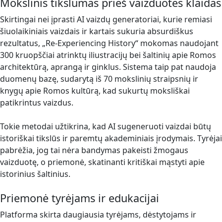
Mokslinis tikslumas prieš vaizduotės klaidas
Skirtingai nei įprasti AI vaizdų generatoriai, kurie remiasi
šiuolaikiniais vaizdais ir kartais sukuria absurdiškus
rezultatus, „Re-Experiencing History“ mokomas naudojant
300 kruopščiai atrinktų iliustracijų bei šaltinių apie Romos
architektūrą, aprangą ir ginklus. Sistema taip pat naudoja
duomenų bazę, sudarytą iš 70 mokslinių straipsnių ir
knygų apie Romos kultūrą, kad sukurtų moksliškai
patikrintus vaizdus.
Tokie metodai užtikrina, kad AI sugeneruoti vaizdai būtų
istoriškai tikslūs ir paremtų akademiniais įrodymais. Tyrėjai
pabrėžia, jog tai nėra bandymas pakeisti žmogaus
vaizduotę, o priemonė, skatinanti kritiškai mąstyti apie
istorinius šaltinius.
Priemonė tyrėjams ir edukacijai
Platforma skirta daugiausia tyrėjams, dėstytojams ir