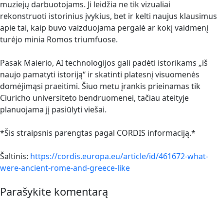
muziejų darbuotojams. Ji leidžia ne tik vizualiai
rekonstruoti istorinius įvykius, bet ir kelti naujus klausimus
apie tai, kaip buvo vaizduojama pergalė ar kokį vaidmenį
turėjo minia Romos triumfuose.
Pasak Maierio, AI technologijos gali padėti istorikams „iš
naujo pamatyti istoriją“ ir skatinti platesnį visuomenės
domėjimąsi praeitimi. Šiuo metu įrankis prieinamas tik
Ciuricho universiteto bendruomenei, tačiau ateityje
planuojama jį pasiūlyti viešai.
*Šis straipsnis parengtas pagal CORDIS informaciją.*
Šaltinis:
https://cordis.europa.eu/article/id/461672-what-
were-ancient-rome-and-greece-like
Parašykite komentarą