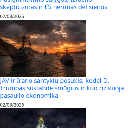
skepticizmas ir ES nerimas dėl sienos
02/08/2026
JAV ir Irano santykių posūkis: kodėl D.
Trumpas sustabdė smūgius ir kuo rizikuoja
pasaulio ekonomika
02/08/2026