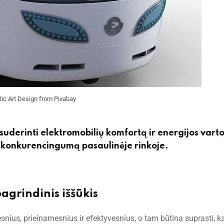
ic Art Design from Pixabay
suderinti elektromobilių komfortą ir energijos vart
r konkurencingumą pasaulinėje rinkoje.
agrindinis iššūkis
nius, prieinamesnius ir efektyvesnius, o tam būtina suprasti, k