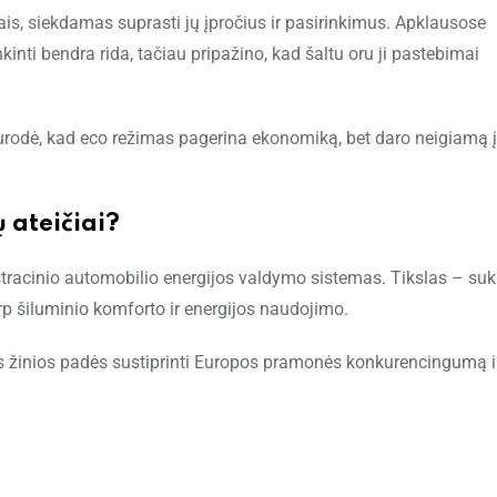
ais, siekdamas suprasti jų įpročius ir pasirinkimus. Apklausose
inti bendra rida, tačiau pripažino, kad šaltu oru ji pastebimai
ų nurodė, kad eco režimas pagerina ekonomiką, bet daro neigiamą 
ų ateičiai?
acinio automobilio energijos valdymo sistemas. Tikslas – suku
arp šiluminio komforto ir energijos naudojimo.
s žinios padės sustiprinti Europos pramonės konkurencingumą i