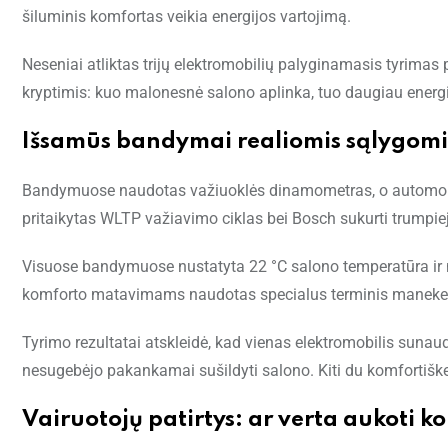
šiluminis komfortas veikia energijos vartojimą.
Neseniai atliktas trijų elektromobilių palyginamasis tyrima
kryptimis: kuo malonesnė salono aplinka, tuo daugiau ener
Išsamūs bandymai realiomis sąlygomi
Bandymuose naudotas važiuoklės dinamometras, o automobilia
pritaikytas WLTP važiavimo ciklas bei Bosch sukurti trumpieji, 
Visuose bandymuose nustatyta 22 °C salono temperatūra ir 
komforto matavimams naudotas specialus terminis maneke
Tyrimo rezultatai atskleidė, kad vienas elektromobilis sunau
nesugebėjo pakankamai sušildyti salono. Kiti du komfortišk
Vairuotojų patirtys: ar verta aukoti k