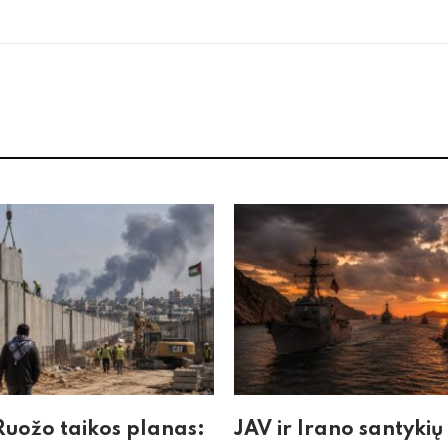
uožo taikos planas:
JAV ir Irano santykių