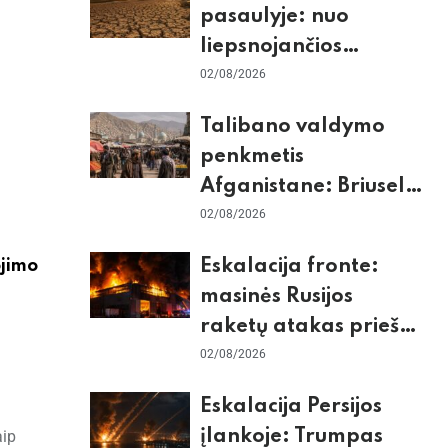
pasaulyje: nuo
liepsnojančios
Europos iki
02/08/2026
stingdančio
Talibano valdymo
Antarktidos
penkmetis
paradokso
Afganistane: Briuselio
vizito užkulisiai, gilus
02/08/2026
skurdas ir karinis
Eskalacija fronte:
ojimo
konfliktas su
masinės Rusijos
Pakistanu
raketų atakas prieš
Kijevą, dronų smūgiai
02/08/2026
„Wildberries“ ir
Eskalacija Persijos
žiemos krizės grėsmė
įlankoje: Trumpas
aip