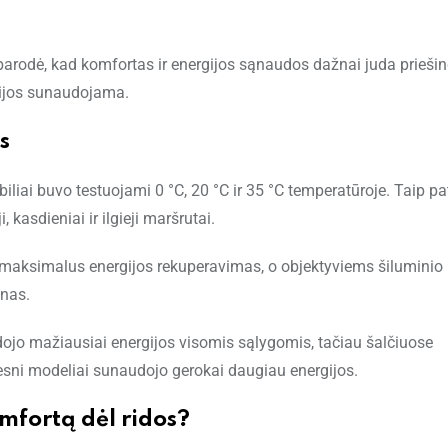
s parodė, kad komfortas ir energijos sąnaudos dažnai juda prieš
gijos sunaudojama.
s
i buvo testuojami 0 °C, 20 °C ir 35 °C temperatūroje. Taip pa
kasdieniai ir ilgieji maršrutai.
maksimalus energijos rekuperavimas, o objektyviems šiluminio
nas.
dojo mažiausiai energijos visomis sąlygomis, tačiau šalčiuose
esni modeliai sunaudojo gerokai daugiau energijos.
omfortą dėl ridos?