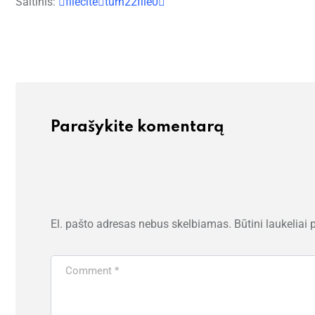
Šaltinis:
fileciteturn22file0
Parašykite komentarą
El. pašto adresas nebus skelbiamas.
Būtini laukeliai