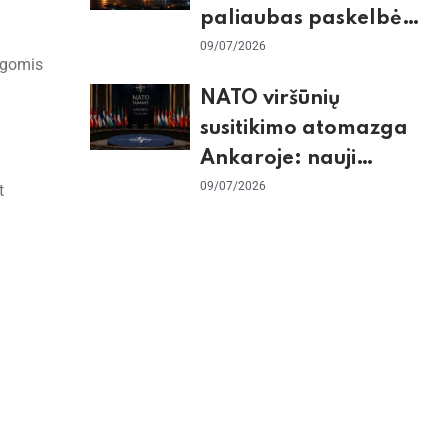
paliaubas paskelbė
baigtomis, JAV
09/07/2026
ingomis
sunaikino 90 karinių
NATO viršūnių
taikinių Irane
susitikimo atomazga
Ankaroje: nauji
įsipareigojimai
09/07/2026
t
Ukrainai ir D. Trumpo
grasinimai Ispanijai