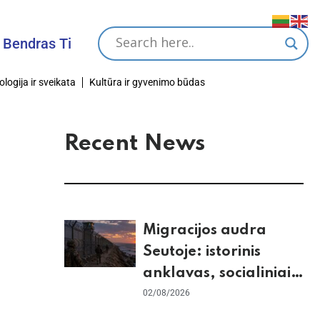
as Tikslas
ologija ir sveikata
Kultūra ir gyvenimo būdas
Recent News
Migracijos audra
Seutoje: istorinis
anklavas, socialiniai
tinklai ir ES skilimas
02/08/2026
dėl Šengeno zonos