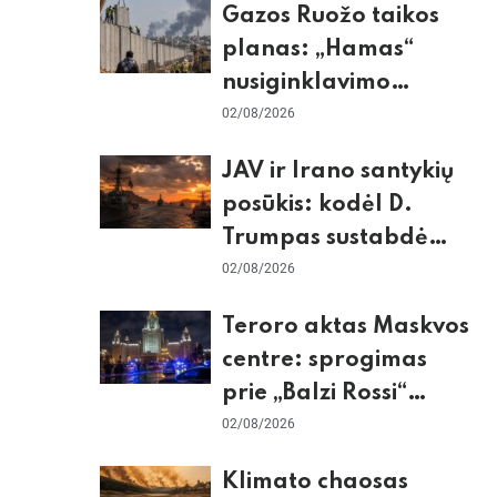
Gazos Ruožo taikos
planas: „Hamas“
nusiginklavimo
sąlygos, Izraelio
02/08/2026
skepticizmas ir ES
JAV ir Irano santykių
nerimas dėl sienos
posūkis: kodėl D.
Trumpas sustabdė
smūgius ir kuo
02/08/2026
rizikuoja pasaulio
Teroro aktas Maskvos
ekonomika
centre: sprogimas
prie „Balzi Rossi“
restorano,
02/08/2026
mirtininkės apgulė ir
Klimato chaosas
tikrieji taikiniai