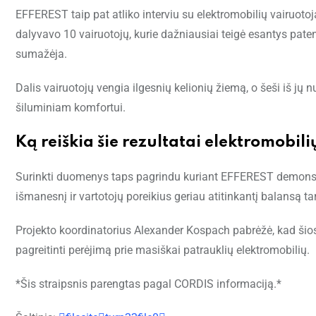
EFFEREST taip pat atliko interviu su elektromobilių vairuotoj
dalyvavo 10 vairuotojų, kurie dažniausiai teigė esantys patenk
sumažėja.
Dalis vairuotojų vengia ilgesnių kelionių žiemą, o šeši iš j
šiluminiam komfortui.
Ką reiškia šie rezultatai elektromobili
Surinkti duomenys taps pagrindu kuriant EFFEREST demonstr
išmanesnį ir vartotojų poreikius geriau atitinkantį balansą t
Projekto koordinatorius Alexander Kospach pabrėžė, kad šio
pagreitinti perėjimą prie masiškai patrauklių elektromobilių.
*Šis straipsnis parengtas pagal CORDIS informaciją.*