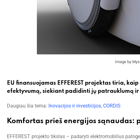
Image by Myst
EU finansuojamas EFFEREST projektas tiria, kaip 
efektyvumą, siekiant padidinti jų patrauklumą i
Daugiau šia tema:
Inovacijos ir investicijos
,
CORDIS
Komfortas prieš energijos sąnaudas: p
EFFEREST projekto tikslas – padaryti elektromobilius patoges