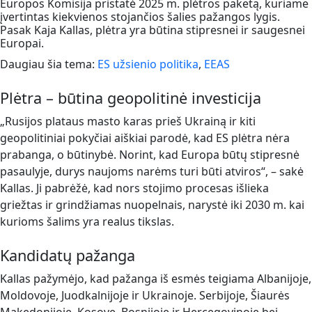
Europos Komisija pristatė 2025 m. plėtros paketą, kuriame
įvertintas kiekvienos stojančios šalies pažangos lygis.
Pasak Kaja Kallas, plėtra yra būtina stipresnei ir saugesnei
Europai.
Daugiau šia tema:
ES užsienio politika
,
EEAS
Plėtra – būtina geopolitinė investicija
„Rusijos plataus masto karas prieš Ukrainą ir kiti
geopolitiniai pokyčiai aiškiai parodė, kad ES plėtra nėra
prabanga, o būtinybė. Norint, kad Europa būtų stipresnė
pasaulyje, durys naujoms narėms turi būti atviros“, – sakė
Kallas. Ji pabrėžė, kad nors stojimo procesas išlieka
griežtas ir grindžiamas nuopelnais, narystė iki 2030 m. kai
kurioms šalims yra realus tikslas.
Kandidatų pažanga
Kallas pažymėjo, kad pažanga iš esmės teigiama Albanijoje,
Moldovoje, Juodkalnijoje ir Ukrainoje. Serbijoje, Šiaurės