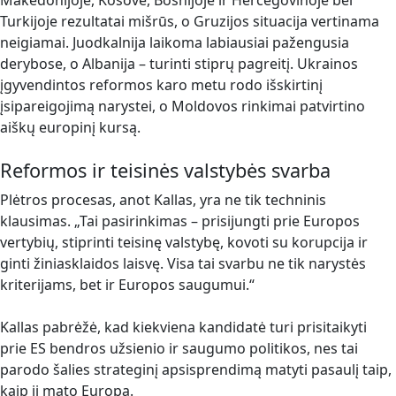
Makedonijoje, Kosove, Bosnijoje ir Hercegovinoje bei
Turkijoje rezultatai mišrūs, o Gruzijos situacija vertinama
neigiamai. Juodkalnija laikoma labiausiai pažengusia
derybose, o Albanija – turinti stiprų pagreitį. Ukrainos
įgyvendintos reformos karo metu rodo išskirtinį
įsipareigojimą narystei, o Moldovos rinkimai patvirtino
aiškų europinį kursą.
Reformos ir teisinės valstybės svarba
Plėtros procesas, anot Kallas, yra ne tik techninis
klausimas. „Tai pasirinkimas – prisijungti prie Europos
vertybių, stiprinti teisinę valstybę, kovoti su korupcija ir
ginti žiniasklaidos laisvę. Visa tai svarbu ne tik narystės
kriterijams, bet ir Europos saugumui.“
Kallas pabrėžė, kad kiekviena kandidatė turi prisitaikyti
prie ES bendros užsienio ir saugumo politikos, nes tai
parodo šalies strateginį apsisprendimą matyti pasaulį taip,
kaip jį mato Europa.