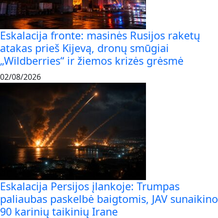
Eskalacija fronte: masinės Rusijos raketų
atakas prieš Kijevą, dronų smūgiai
„Wildberries“ ir žiemos krizės grėsmė
02/08/2026
Eskalacija Persijos įlankoje: Trumpas
paliaubas paskelbė baigtomis, JAV sunaikino
90 karinių taikinių Irane