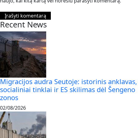
naujo, kai kitą kartą vėl norėsiu parašyti komentarą.
Recent News
Migracijos audra Seutoje: istorinis anklavas,
socialiniai tinklai ir ES skilimas dėl Šengeno
zonos
02/08/2026