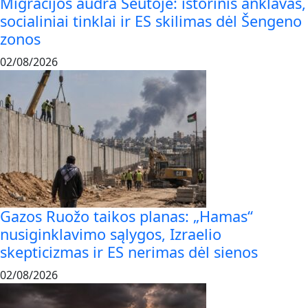
Migracijos audra Seutoje: istorinis anklavas,
socialiniai tinklai ir ES skilimas dėl Šengeno
zonos
02/08/2026
Gazos Ruožo taikos planas: „Hamas“
nusiginklavimo sąlygos, Izraelio
skepticizmas ir ES nerimas dėl sienos
02/08/2026