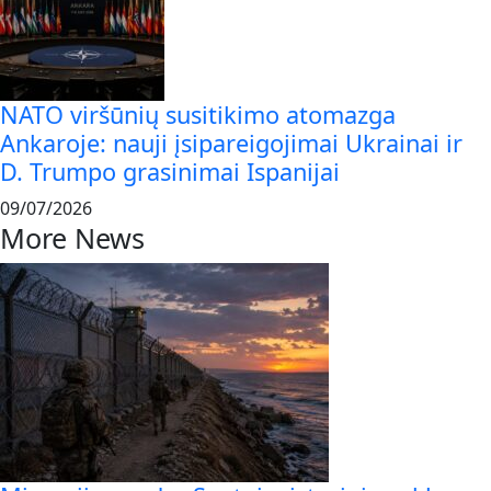
NATO viršūnių susitikimo atomazga
Ankaroje: nauji įsipareigojimai Ukrainai ir
D. Trumpo grasinimai Ispanijai
09/07/2026
More News