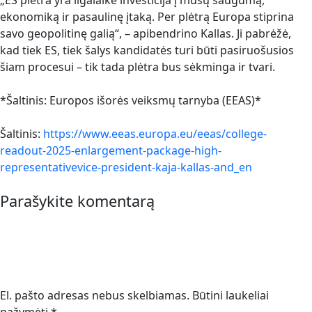
„ES plėtra yra ilgalaikė investicija į mūsų saugumą,
ekonomiką ir pasaulinę įtaką. Per plėtrą Europa stiprina
savo geopolitinę galią“, – apibendrino Kallas. Ji pabrėžė,
kad tiek ES, tiek šalys kandidatės turi būti pasiruošusios
šiam procesui – tik tada plėtra bus sėkminga ir tvari.
*Šaltinis: Europos išorės veiksmų tarnyba (EEAS)*
Šaltinis:
https://www.eeas.europa.eu/eeas/college-
readout-2025-enlargement-package-high-
representativevice-president-kaja-kallas-and_en
Parašykite komentarą
El. pašto adresas nebus skelbiamas.
Būtini laukeliai