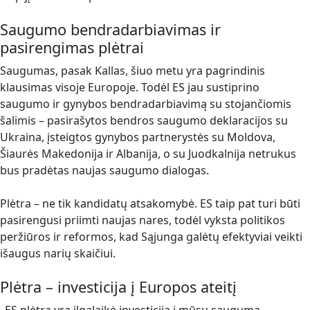
Saugumo bendradarbiavimas ir
pasirengimas plėtrai
Saugumas, pasak Kallas, šiuo metu yra pagrindinis
klausimas visoje Europoje. Todėl ES jau sustiprino
saugumo ir gynybos bendradarbiavimą su stojančiomis
šalimis – pasirašytos bendros saugumo deklaracijos su
Ukraina, įsteigtos gynybos partnerystės su Moldova,
Šiaurės Makedonija ir Albanija, o su Juodkalnija netrukus
bus pradėtas naujas saugumo dialogas.
Plėtra – ne tik kandidatų atsakomybė. ES taip pat turi būti
pasirengusi priimti naujas nares, todėl vyksta politikos
peržiūros ir reformos, kad Sąjunga galėtų efektyviai veikti
išaugus narių skaičiui.
Plėtra – investicija į Europos ateitį