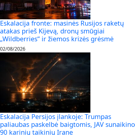
Eskalacija fronte: masinės Rusijos raketų
atakas prieš Kijevą, dronų smūgiai
„Wildberries“ ir žiemos krizės grėsmė
02/08/2026
Eskalacija Persijos įlankoje: Trumpas
paliaubas paskelbė baigtomis, JAV sunaikino
90 karinių taikinių Irane