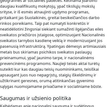
geografinės ar socialinės padėties. Ketinama įdarbinti
daugiau kvalifikuotų mokytojų, ypač tiksliųjų mokslų
srityse, ir iš esmės atnaujinti ugdymo programas,
pritaikant jas šiuolaikinės, greitai besikeičiančios darbo
rinkos poreikiams. Taip pat numatyti konkretūs ir
neatidėliotini žingsniai siekiant sumažinti ilgėjančias eiles
sveikatos priežiūros įstaigose, optimizuojant Nacionalinės
sveikatos tarnybos kasdienę veiklą ir modernizuojant jos
pasenusią infrastruktūrą. Ypatingas dėmesys artimiausiais
metais bus skiriamas psichikos sveikatos paslaugų
prieinamumui, ypač jaunimo tarpe, ir nacionalinėms
prevencinėms programoms. Naujieji teisės aktai turėtų
suteikti kur kas daugiau teisių nuomininkams, teisiškai
apsaugant juos nuo nepagrįstų, staigių iškeldinimų ir
užtikrinant geresnes, orumą atitinkančias gyvenimo
sąlygas nuomojamame privačiame ir socialiniame būste.
Saugumas ir užsienio politika
Kalbėdamas apie nacionalinį saugumą ir sudėtingus