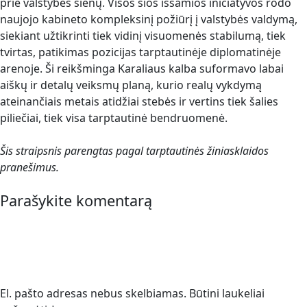
prie valstybės sienų. Visos šios išsamios iniciatyvos rodo
naujojo kabineto kompleksinį požiūrį į valstybės valdymą,
siekiant užtikrinti tiek vidinį visuomenės stabilumą, tiek
tvirtas, patikimas pozicijas tarptautinėje diplomatinėje
arenoje. Ši reikšminga Karaliaus kalba suformavo labai
aiškų ir detalų veiksmų planą, kurio realų vykdymą
ateinančiais metais atidžiai stebės ir vertins tiek šalies
piliečiai, tiek visa tarptautinė bendruomenė.
Šis straipsnis parengtas pagal tarptautinės žiniasklaidos
pranešimus.
Parašykite komentarą
El. pašto adresas nebus skelbiamas.
Būtini laukeliai