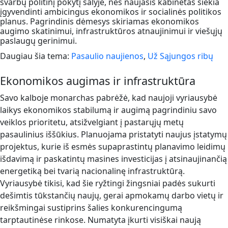
svarbų politinį pokytį šalyje, nes naujasis kabinetas siekia
įgyvendinti ambicingus ekonomikos ir socialinės politikos
planus. Pagrindinis dėmesys skiriamas ekonomikos
augimo skatinimui, infrastruktūros atnaujinimui ir viešųjų
paslaugų gerinimui.
Daugiau šia tema:
Pasaulio naujienos
,
Už Sąjungos ribų
Ekonomikos augimas ir infrastruktūra
Savo kalboje monarchas pabrėžė, kad naujoji vyriausybė
laikys ekonomikos stabilumą ir augimą pagrindiniu savo
veiklos prioritetu, atsižvelgiant į pastarųjų metų
pasaulinius iššūkius. Planuojama pristatyti naujus įstatymų
projektus, kurie iš esmės supaprastintų planavimo leidimų
išdavimą ir paskatintų masines investicijas į atsinaujinančią
energetiką bei tvarią nacionalinę infrastruktūrą.
Vyriausybė tikisi, kad šie ryžtingi žingsniai padės sukurti
dešimtis tūkstančių naujų, gerai apmokamų darbo vietų ir
reikšmingai sustiprins šalies konkurencingumą
tarptautinėse rinkose. Numatyta įkurti visiškai naują