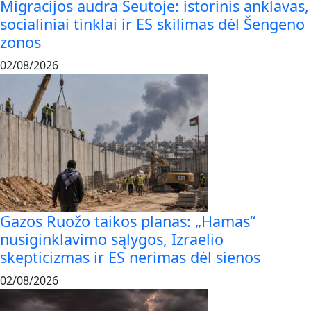
Migracijos audra Seutoje: istorinis anklavas,
socialiniai tinklai ir ES skilimas dėl Šengeno
zonos
02/08/2026
Gazos Ruožo taikos planas: „Hamas“
nusiginklavimo sąlygos, Izraelio
skepticizmas ir ES nerimas dėl sienos
02/08/2026