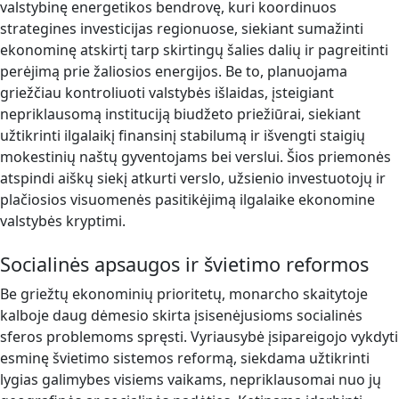
valstybinę energetikos bendrovę, kuri koordinuos
strategines investicijas regionuose, siekiant sumažinti
ekonominę atskirtį tarp skirtingų šalies dalių ir pagreitinti
perėjimą prie žaliosios energijos. Be to, planuojama
griežčiau kontroliuoti valstybės išlaidas, įsteigiant
nepriklausomą instituciją biudžeto priežiūrai, siekiant
užtikrinti ilgalaikį finansinį stabilumą ir išvengti staigių
mokestinių naštų gyventojams bei verslui. Šios priemonės
atspindi aiškų siekį atkurti verslo, užsienio investuotojų ir
plačiosios visuomenės pasitikėjimą ilgalaike ekonomine
valstybės kryptimi.
Socialinės apsaugos ir švietimo reformos
Be griežtų ekonominių prioritetų, monarcho skaitytoje
kalboje daug dėmesio skirta įsisenėjusioms socialinės
sferos problemoms spręsti. Vyriausybė įsipareigojo vykdyti
esminę švietimo sistemos reformą, siekdama užtikrinti
lygias galimybes visiems vaikams, nepriklausomai nuo jų