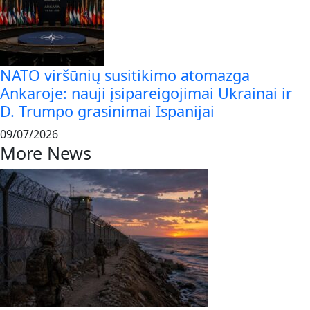
NATO viršūnių susitikimo atomazga
Ankaroje: nauji įsipareigojimai Ukrainai ir
D. Trumpo grasinimai Ispanijai
09/07/2026
More News