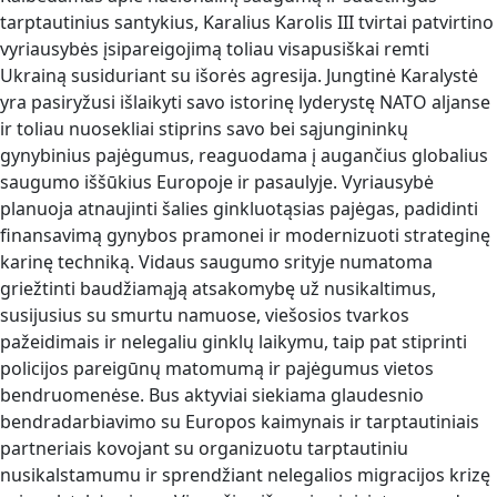
tarptautinius santykius, Karalius Karolis III tvirtai patvirtino
vyriausybės įsipareigojimą toliau visapusiškai remti
Ukrainą susiduriant su išorės agresija. Jungtinė Karalystė
yra pasiryžusi išlaikyti savo istorinę lyderystę NATO aljanse
ir toliau nuosekliai stiprins savo bei sąjungininkų
gynybinius pajėgumus, reaguodama į augančius globalius
saugumo iššūkius Europoje ir pasaulyje. Vyriausybė
planuoja atnaujinti šalies ginkluotąsias pajėgas, padidinti
finansavimą gynybos pramonei ir modernizuoti strateginę
karinę techniką. Vidaus saugumo srityje numatoma
griežtinti baudžiamąją atsakomybę už nusikaltimus,
susijusius su smurtu namuose, viešosios tvarkos
pažeidimais ir nelegaliu ginklų laikymu, taip pat stiprinti
policijos pareigūnų matomumą ir pajėgumus vietos
bendruomenėse. Bus aktyviai siekiama glaudesnio
bendradarbiavimo su Europos kaimynais ir tarptautiniais
partneriais kovojant su organizuotu tarptautiniu
nusikalstamumu ir sprendžiant nelegalios migracijos krizę