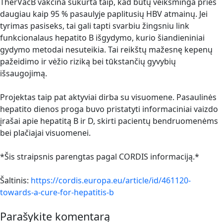
TherVacB vakcina sukurta taip, kad būtų veiksminga prieš
daugiau kaip 95 % pasaulyje paplitusių HBV atmainų. Jei
tyrimas pasiseks, tai gali tapti svarbiu žingsniu link
funkcionalaus hepatito B išgydymo, kurio šiandieniniai
gydymo metodai nesuteikia. Tai reikštų mažesnę kepenų
pažeidimo ir vėžio riziką bei tūkstančių gyvybių
išsaugojimą.
Projektas taip pat aktyviai dirba su visuomene. Pasaulinės
hepatito dienos proga buvo pristatyti informaciniai vaizdo
įrašai apie hepatitą B ir D, skirti pacientų bendruomenėms
bei plačiajai visuomenei.
*Šis straipsnis parengtas pagal CORDIS informaciją.*
Šaltinis:
https://cordis.europa.eu/article/id/461120-
towards-a-cure-for-hepatitis-b
Parašykite komentarą