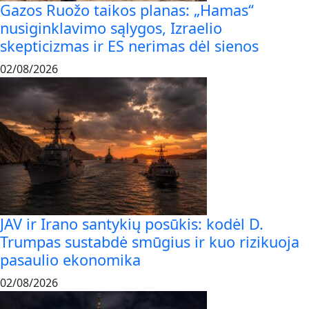
Gazos Ruožo taikos planas: „Hamas“
nusiginklavimo sąlygos, Izraelio
skepticizmas ir ES nerimas dėl sienos
02/08/2026
JAV ir Irano santykių posūkis: kodėl D.
Trumpas sustabdė smūgius ir kuo rizikuoja
pasaulio ekonomika
02/08/2026