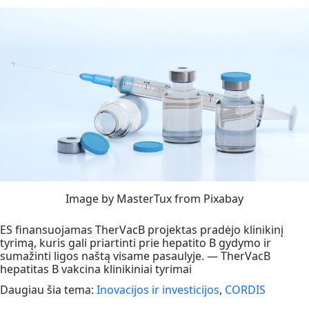
Image by MasterTux from Pixabay
ES finansuojamas TherVacB projektas pradėjo klinikinį
tyrimą, kuris gali priartinti prie hepatito B gydymo ir
sumažinti ligos naštą visame pasaulyje. — TherVacB
hepatitas B vakcina klinikiniai tyrimai
Daugiau šia tema:
Inovacijos ir investicijos
,
CORDIS