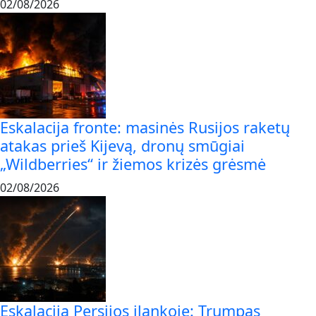
02/08/2026
Eskalacija fronte: masinės Rusijos raketų
atakas prieš Kijevą, dronų smūgiai
„Wildberries“ ir žiemos krizės grėsmė
02/08/2026
Eskalacija Persijos įlankoje: Trumpas