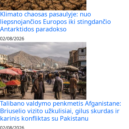
Klimato chaosas pasaulyje: nuo
liepsnojančios Europos iki stingdančio
Antarktidos paradokso
02/08/2026
Talibano valdymo penkmetis Afganistane:
Briuselio vizito užkulisiai, gilus skurdas ir
karinis konfliktas su Pakistanu
02/08/2026