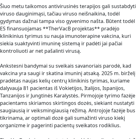
Šiuo metu taikomos antivirusinės terapijos gali sustabdyti
viruso dauginimąsi, tačiau viruso neišnaikina, todėl
gydymas dažnai tampa viso gyvenimo našta. Būtent todėl
ES finansuojamas **TherVacB projektas** pradėjo
klinikinius tyrimus su nauja imunoterapine vakcina, kuri
siekia suaktyvinti imuninę sistemą ir padėti jai pačiai
kontroliuoti ar net pašalinti virusą.
Ankstesni bandymai su sveikais savanoriais parodė, kad
vakcina yra saugi ir skatina imuninį atsaką. 2025 m. birželį
pradėtas naujas kelių centrų klinikinis tyrimas, kuriame
dalyvauja 81 pacientas iš Vokietijos, Italijos, Ispanijos,
Tanzanijos ir Jungtinės Karalystės. Pirmojoje tyrimo fazėje
pacientams skiriamos skirtingos dozės, siekiant nustatyti
saugiausią ir veiksmingiausią režimą. Antrojoje fazėje bus
tikrinama, ar optimali dozė gali sumažinti viruso kiekį
organizme ir pagerinti pacientų sveikatos rodiklius.