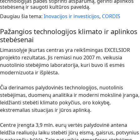
technologijas padės stiprinti atsparumą, gerinti aplinkos
stebėseną ir saugoti kultūros paveldą.
Daugiau šia tema:
Inovacijos ir investicijos
,
CORDIS
Pažangios technologijos klimato ir aplinkos
stebėsenai
Limassolyje įkurtas centras yra reikšmingas EXCELSIOR
projekto rezultatas. Jis remiasi nuo 2007 m. veikusia
nuotolinio stebėjimo laboratorija, kuri buvo iš esmės
modernizuota ir išplėsta.
Čia derinamos palydovinės technologijos, nuotolinis
stebėjimas, duomenų analitika ir moderni mokslinė įranga,
leidžianti stebėti klimato pokyčius, oro kokybę,
ekstremalias situacijas ir jūros aplinką.
Centre įrengta 3,9 mln. eurų vertės palydovinė antena
leidžia realiuoju laiku stebėti jūrų eismą, gaisrus, potvynius