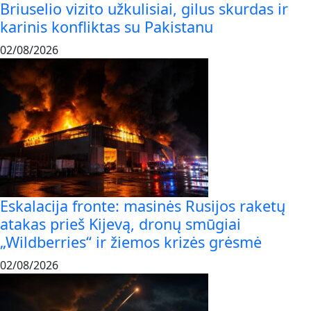
Briuselio vizito užkulisiai, gilus skurdas ir
karinis konfliktas su Pakistanu
02/08/2026
Eskalacija fronte: masinės Rusijos raketų
atakas prieš Kijevą, dronų smūgiai
„Wildberries“ ir žiemos krizės grėsmė
02/08/2026