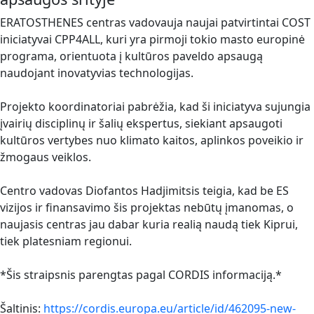
ERATOSTHENES centras vadovauja naujai patvirtintai COST
iniciatyvai CPP4ALL, kuri yra pirmoji tokio masto europinė
programa, orientuota į kultūros paveldo apsaugą
naudojant inovatyvias technologijas.
Projekto koordinatoriai pabrėžia, kad ši iniciatyva sujungia
įvairių disciplinų ir šalių ekspertus, siekiant apsaugoti
kultūros vertybes nuo klimato kaitos, aplinkos poveikio ir
žmogaus veiklos.
Centro vadovas Diofantos Hadjimitsis teigia, kad be ES
vizijos ir finansavimo šis projektas nebūtų įmanomas, o
naujasis centras jau dabar kuria realią naudą tiek Kiprui,
tiek platesniam regionui.
*Šis straipsnis parengtas pagal CORDIS informaciją.*
Šaltinis:
https://cordis.europa.eu/article/id/462095-new-