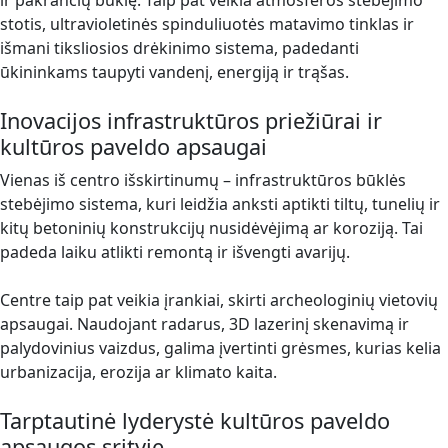
ir pakrančių būklę. Taip pat veikia atmosferos stebėjimo
stotis, ultravioletinės spinduliuotės matavimo tinklas ir
išmani tiksliosios drėkinimo sistema, padedanti
ūkininkams taupyti vandenį, energiją ir trąšas.
Inovacijos infrastruktūros priežiūrai ir
kultūros paveldo apsaugai
Vienas iš centro išskirtinumų – infrastruktūros būklės
stebėjimo sistema, kuri leidžia anksti aptikti tiltų, tunelių ir
kitų betoninių konstrukcijų nusidėvėjimą ar koroziją. Tai
padeda laiku atlikti remontą ir išvengti avarijų.
Centre taip pat veikia įrankiai, skirti archeologinių vietovių
apsaugai. Naudojant radarus, 3D lazerinį skenavimą ir
palydovinius vaizdus, galima įvertinti grėsmes, kurias kelia
urbanizacija, erozija ar klimato kaita.
Tarptautinė lyderystė kultūros paveldo
apsaugos srityje