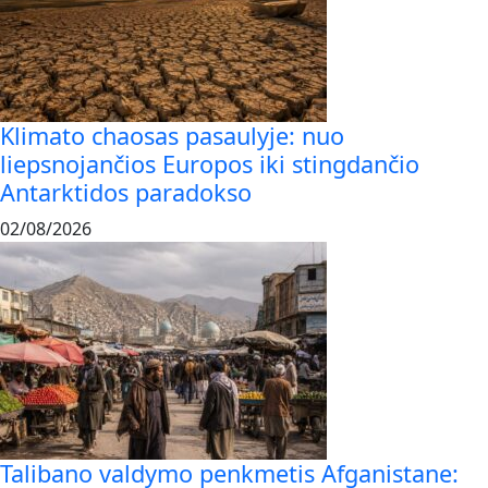
Klimato chaosas pasaulyje: nuo
liepsnojančios Europos iki stingdančio
Antarktidos paradokso
02/08/2026
Talibano valdymo penkmetis Afganistane: