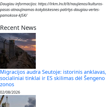
Daugiau informacijos: https://lrkm.lrv.lt/lt/naujienos/kulturos-
pasas-atnaujinamas-kokybiskesnes-patirtys-daugiau-vertes-
pamokose-kJ5K/
Recent News
Migracijos audra Seutoje: istorinis anklavas,
socialiniai tinklai ir ES skilimas dėl Šengeno
zonos
02/08/2026