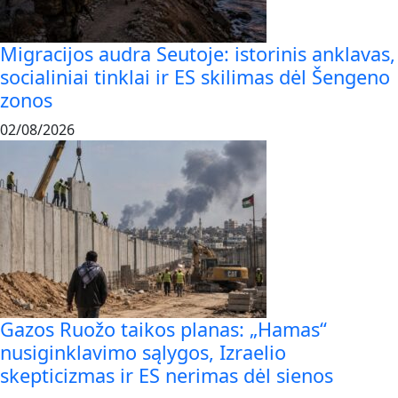
Migracijos audra Seutoje: istorinis anklavas,
socialiniai tinklai ir ES skilimas dėl Šengeno
zonos
02/08/2026
Gazos Ruožo taikos planas: „Hamas“
nusiginklavimo sąlygos, Izraelio
skepticizmas ir ES nerimas dėl sienos