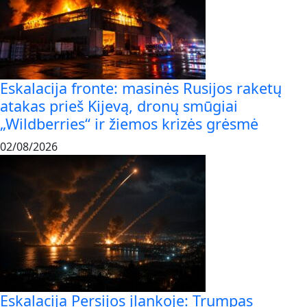
Eskalacija fronte: masinės Rusijos raketų
atakas prieš Kijevą, dronų smūgiai
„Wildberries“ ir žiemos krizės grėsmė
02/08/2026
Eskalacija Persijos įlankoje: Trumpas