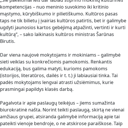
„Šie pakeitimai leis dar labiau stiprinti mokinių kultūrines
kompetencijas – nuo meninio suvokimo iki kritinio
mąstymo, kūrybiškumo ir pilietiškumo. Kultūros pasas
taps ne tik bilietu į įvairias kultūros patirtis, bet ir galimybe
ugdyti jaunosios kartos gebėjimą atpažinti, vertinti ir kurti
kultūrą“, – sako laikinasis kultūros ministras Šarūnas
Birutis.
Dar viena naujovė mokytojams ir mokiniams – galimybė
sieti veiklas su konkrečiomis pamokomis. Renkantis
edukaciją, bus galima matyti, kurioms pamokoms
(istorijos, literatūros, dailės ir t. t.) ji labiausiai tinka. Tai
padės mokytojams lengvai atrasti užsiėmimus, kurie
prasmingai papildys klasės darbą.
Pagalvota ir apie paslaugų teikėjus – jiems sumažinta
biurokratinė našta. Norint teikti paslaugą, skirtą ne vienai
amžiaus grupei, atsiranda galimybė informaciją apie tai
pateikti vienoje bendroje, o ne atskirose paraiškose. Taip