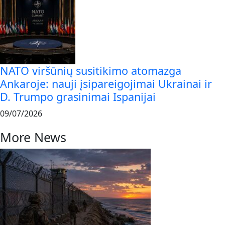
NATO viršūnių susitikimo atomazga
Ankaroje: nauji įsipareigojimai Ukrainai ir
D. Trumpo grasinimai Ispanijai
09/07/2026
More News