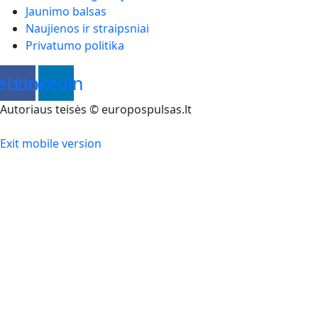
Jaunimo balsas
Naujienos ir straipsniai
Privatumo politika
ebook
Linkedin
Autoriaus teisės © europospulsas.lt
Exit mobile version