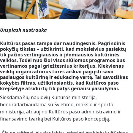
Unsplash nuotrauka
Kultūros pasas tampa dar naudingesnis. Pagrindinis
pokyčių tikslas – užtikrinti, kad moksleivius pasiektų
tik pačios vertingiausios ir įdomiausios kultūrinės
veiklos. Todėl nuo šiol visos siūlomos programos bus
vertinamos pagal griežtesnius kriterijus. Kiekvienas
veiklų organizatorius turės aiškiai pagrįsti savo
paslaugos kultūrinę ir edukacinę vertę. Tai savotiškas
kokybės filtras, užtikrinsiantis, kad Kultūros paso
krepšelyje atsidurtų tik patys geriausi pasiūlymai.
Siekdama šių naujovių Kultūros ministerija,
bendradarbiaudama su Švietimo, mokslo ir sporto
ministerija, atnaujino Kultūros paso administravimo ir
finansavimo tvarką bei Kultūros paso koncepciją.