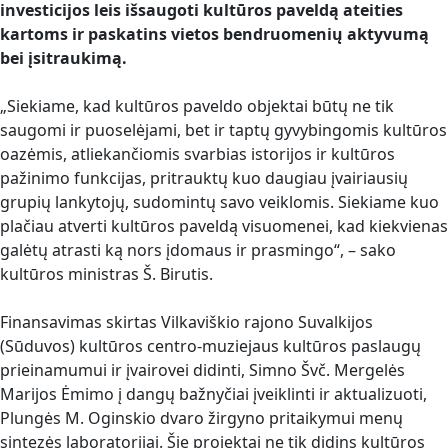
investicijos leis išsaugoti kultūros paveldą ateities
kartoms ir paskatins vietos bendruomenių aktyvumą
bei įsitraukimą.
„Siekiame, kad kultūros paveldo objektai būtų ne tik
saugomi ir puoselėjami, bet ir taptų gyvybingomis kultūros
oazėmis, atliekančiomis svarbias istorijos ir kultūros
pažinimo funkcijas, pritrauktų kuo daugiau įvairiausių
grupių lankytojų, sudomintų savo veiklomis. Siekiame kuo
plačiau atverti kultūros paveldą visuomenei, kad kiekvienas
galėtų atrasti ką nors įdomaus ir prasmingo“, – sako
kultūros ministras Š. Birutis.
Finansavimas skirtas Vilkaviškio rajono Suvalkijos
(Sūduvos) kultūros centro-muziejaus kultūros paslaugų
prieinamumui ir įvairovei didinti, Simno Švč. Mergelės
Marijos Ėmimo į dangų bažnyčiai įveiklinti ir aktualizuoti,
Plungės M. Oginskio dvaro žirgyno pritaikymui menų
sintezės laboratorijai. Šie projektai ne tik didins kultūros