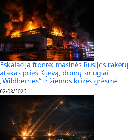
Eskalacija fronte: masinės Rusijos raketų
atakas prieš Kijevą, dronų smūgiai
„Wildberries“ ir žiemos krizės grėsmė
02/08/2026