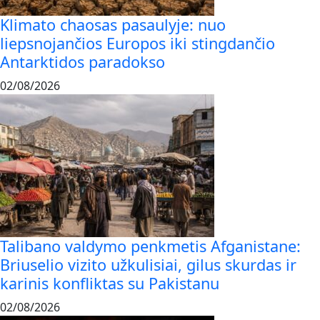
Klimato chaosas pasaulyje: nuo
liepsnojančios Europos iki stingdančio
Antarktidos paradokso
02/08/2026
Talibano valdymo penkmetis Afganistane:
Briuselio vizito užkulisiai, gilus skurdas ir
karinis konfliktas su Pakistanu
02/08/2026