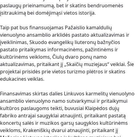
paslaugų prieinamumą, bet ir skatins bendruomenės
įsitraukimą bei domėjimąsi vietos istorija.
Taip pat bus finansuojamas Pažaislio kamaldulių
vienuolyno ansamblio arklidės pastato aktualizavimas ir
įveiklinimas, Skuodo evangelikų liuteronų bažnyčios
pastato pritaikymas informacinėms, pažintinėms ir
kultūrinėms veikloms, Čiulų dvaro ponų namo
aktualizavimas, pritaikant jį „Skaičių muziejaus“ veiklai. Šie
projektai prisidės prie vietos turizmo plėtros ir skatins
edukacines veiklas.
Finansavimas skirtas dalies Linkuvos karmelitų vienuolyno
ansamblio vienuolyno namo sutvarkymui ir pritaikymui
kultūros paslaugoms teikti, buvusiai Klaipėdos dujų
fabriko antrajai saugyklai atnaujinti, pritaikant pastatą
koncertų salės ir muzikos garsų saugyklos kultūrinėms
veikloms, Krakeniškių dvarui atnaujinti, pritaikant jį