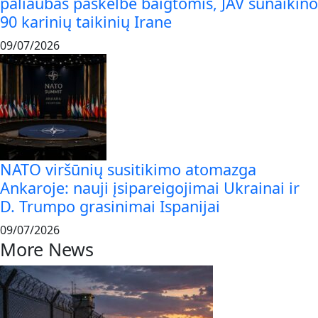
paliaubas paskelbė baigtomis, JAV sunaikino
90 karinių taikinių Irane
09/07/2026
NATO viršūnių susitikimo atomazga
Ankaroje: nauji įsipareigojimai Ukrainai ir
D. Trumpo grasinimai Ispanijai
09/07/2026
More News