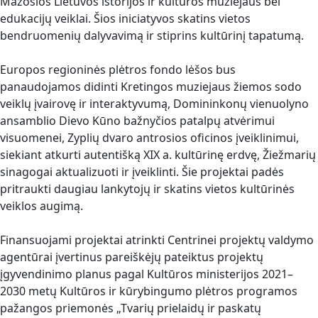
Mažosios Lietuvos istorijos ir kultūros muziejaus bei
edukacijų veiklai. Šios iniciatyvos skatins vietos
bendruomenių dalyvavimą ir stiprins kultūrinį tapatumą.
Europos regioninės plėtros fondo lėšos bus
panaudojamos didinti Kretingos muziejaus žiemos sodo
veiklų įvairovę ir interaktyvumą, Domininkonų vienuolyno
ansamblio Dievo Kūno bažnyčios patalpų atvėrimui
visuomenei, Zyplių dvaro antrosios oficinos įveiklinimui,
siekiant atkurti autentišką XIX a. kultūrinę erdvę, Žiežmarių
sinagogai aktualizuoti ir įveiklinti. Šie projektai padės
pritraukti daugiau lankytojų ir skatins vietos kultūrinės
veiklos augimą.
Finansuojami projektai atrinkti Centrinei projektų valdymo
agentūrai įvertinus pareiškėjų pateiktus projektų
įgyvendinimo planus pagal Kultūros ministerijos 2021–
2030 metų Kultūros ir kūrybingumo plėtros programos
pažangos priemonės „Tvarių prielaidų ir paskatų