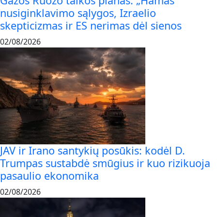
Gazos Ruožo taikos planas: „Hamas“
nusiginklavimo sąlygos, Izraelio
skepticizmas ir ES nerimas dėl sienos
02/08/2026
JAV ir Irano santykių posūkis: kodėl D.
Trumpas sustabdė smūgius ir kuo rizikuoja
pasaulio ekonomika
02/08/2026