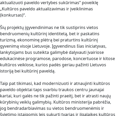
aktualizuoti paveldo vertybes sukūrimas“ poveiklę
„Kultūros paveldo aktualizavimas ir įveiklinimas
(konkursas)“.
Šių projektų įgyvendinimas ne tik sustiprins vietos
bendruomenių kultūrinį identitetą, bet ir paskatins
turizmą, ekonominę plėtrą bei praturtins kultūrinį
gyvenimą visoje Lietuvoje. Įgyvendinus šias iniciatyvas,
lankytojams bus suteikta galimybė dalyvauti įvairiose
edukacinėse programose, parodose, koncertuose ir kitose
kultūros veiklose, kurios padės geriau pažinti Lietuvos
istoriją bei kultūrinį paveldą.
Taip pat tikimasi, kad modernizuoti ir atnaujinti kultūros
paveldo objektai taps svarbiu traukos centru jaunajai
kartai, kuri galės ne tik pažinti praeitį, bet ir atrasti naujų
kūrybinių veiklų galimybių. Kultūros ministerija pabrėžia,
jog bendradarbiavimas su vietos bendruomenėmis ir
švietimo įstaigomis leis sukurti tvarias ir ilgalaikes kultūros