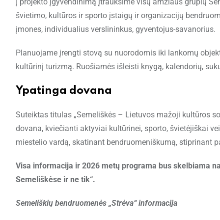
Į projekto įgyvendinimą įtrauksime visų amžiaus grupių Se
švietimo, kultūros ir sporto įstaigų ir organizacijų bendru
įmones, individualius verslininkus, gyventojus-savanorius.
Planuojame įrengti stovą su nuorodomis iki lankomų objektų,
kultūrinį turizmą. Ruošiamės išleisti knygą, kalendorių, sukurt
Ypatinga dovana
Suteiktas titulas „Semeliškės – Lietuvos mažoji kultūros s
dovana, kviečianti aktyviai kultūrinei, sporto, švietėjiškai 
miestelio vardą, skatinant bendruomeniškumą, stiprinant 
Visa informacija ir 2026 metų programa bus skelbiama nauj
Semeliškėse ir ne tik“.
Semeliškių bendruomenės „Strėva“ informacija