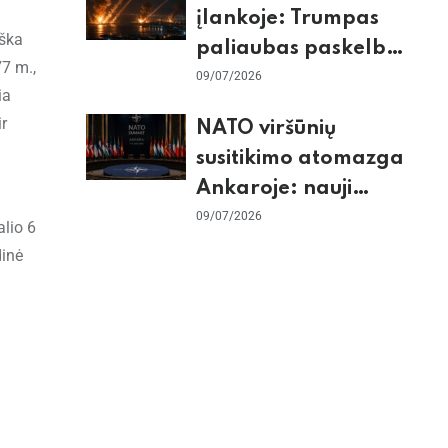
įlankoje: Trumpas
iška
paliaubas paskelbė
77 m.,
baigtomis, JAV
09/07/2026
ia
sunaikino 90 karinių
r
NATO viršūnių
taikinių Irane
susitikimo atomazga
Ankaroje: nauji
įsipareigojimai
09/07/2026
alio 6
Ukrainai ir D. Trumpo
dinė
grasinimai Ispanijai