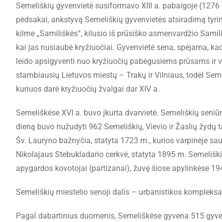
Semeliškių gyvenvietė susiformavo XIII a. pabaigoje (1276
pėdsakai, ankstyvą Semeliškių gyvenvietės atsiradimą tyrin
kilme „Samiliškės“, kilusio iš prūsiško asmenvardžio Samil
kai jas nusiaubė kryžiuočiai. Gyvenvietė sena, spėjama, kad 
leido apsigyventi nuo kryžiuočių pabėgusiems prūsams ir v
stambiausių Lietuvos miestų – Trakų ir Vilniaus, todėl Sem
kuriuos darė kryžiuočių žvalgai dar XIV a.
Semeliškėse XVI a. buvo įkurta dvarvietė. Semeliškių seniū
dieną buvo nužudyti 962 Semeliškių, Vievio ir Žaslių žydų t
Šv. Lauryno bažnyčia, statyta 1723 m., kurios varpinėje s
Nikolajaus Stebukladario cerkvė, statyta 1895 m. Semeliškių
apygardos kovotojai (partizanai), žuvę šiose apylinkėse 
Semeliškių miestelio senoji dalis – urbanistikos kompleks
Pagal dabartinius duomenis, Semeliškėse gyvena 515 gyven