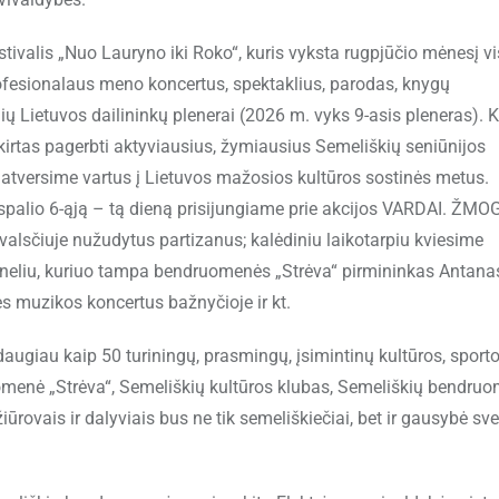
ivalis „Nuo Lauryno iki Roko“, kuris vyksta rugpjūčio mėnesį v
ofesionalaus meno koncertus, spektaklius, parodas, knygų
ių Lietuvos dailininkų plenerai (2026 m. vyks 9-asis pleneras). K
kirtas pagerbti aktyviausius, žymiausius Semeliškių seniūnijos
 atversime vartus į Lietuvos mažosios kultūros sostinės metus.
 spalio 6-ąją – tą dieną prisijungiame prie akcijos VARDAI. ŽM
lsčiuje nužudytus partizanus; kalėdiniu laikotarpiu kviesime
Seneliu, kuriuo tampa bendruomenės „Strėva“ pirmininkas Antana
ės muzikos koncertus bažnyčioje ir kt.
ugiau kaip 50 turiningų, prasmingų, įsimintinų kultūros, sporto
uomenė „Strėva“, Semeliškių kultūros klubas, Semeliškių bendruo
iūrovais ir dalyviais bus ne tik semeliškiečiai, bet ir gausybė sve