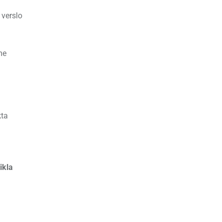
 verslo
me
kta
ikla