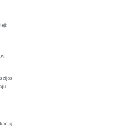
eji:
us,
azijos
oju
kacijų