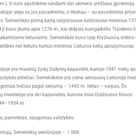
 m.). Ir nors apylinkėse randami dar akmens amžiaus gyventojų
ėtojai sieja su jos pavadinimu, o tiksliau – su pavadinimo prūs
is. Semeliškės pirmą kartą rašytiniuose šaltiniuose minimos 13
ji buvo įkurta apie 1276 m., kai didysis kunigaikštis Traidenis č
akariniams lietuviams. Semeliškės buvo tarp Kryžiuočių ordino i
eliškės net keturis kartus minimos Lietuvos kelių aprašymuose,
nijoje yra masinių žydų žudynių kapavietė, kurioje 1941 metų sp
autybės piliečiai. Semeliškėse yra viena seniausių Lietuvoje me
augomas trečias pagal senumą – 1442 m. lietas – varpas, Šv.
 miestelyje yra dvi kapavietės, kuriose ilsisi Didžiosios Kovos
1944–1954 m.
as, paminklas, saugomas valstybės.
tojų, Semeliškių seniūnijoje – 1 068.