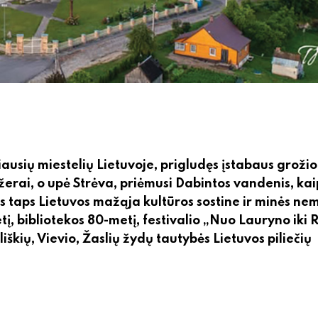
iausių miestelių Lietuvoje, prigludęs įstabaus grožio
 ežerai, o upė Strėva, priėmusi Dabintos vandenis, kai
ės taps Lietuvos mažąja kultūros sostine ir minės ne
tį, bibliotekos 80-metį, festivalio „Nuo Lauryno iki 
kių, Vievio, Žaslių žydų tautybės Lietuvos piliečių