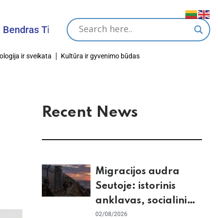
ras Tikslas
ologija ir sveikata
Kultūra ir gyvenimo būdas
Recent News
Migracijos audra
Seutoje: istorinis
anklavas, socialiniai
tinklai ir ES skilimas
02/08/2026