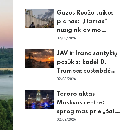
dėl Šengeno zonos
Gazos Ruožo taikos
planas: „Hamas“
nusiginklavimo
sąlygos, Izraelio
02/08/2026
skepticizmas ir ES
JAV ir Irano santykių
nerimas dėl sienos
posūkis: kodėl D.
Trumpas sustabdė
smūgius ir kuo
02/08/2026
rizikuoja pasaulio
Teroro aktas
ekonomika
Maskvos centre:
sprogimas prie „Balzi
Rossi“ restorano,
02/08/2026
mirtininkės apgulė ir