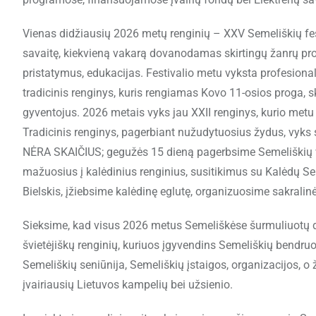
Vienas didžiausių 2026 metų renginių – XXV Semeliškių fest
savaitę, kiekvieną vakarą dovanodamas skirtingų žanrų pr
pristatymus, edukacijas. Festivalio metu vyksta profesional
tradicinis renginys, kuris rengiamas Kovo 11-osios proga, s
gyventojus. 2026 metais vyks jau XXII renginys, kurio metu
Tradicinis renginys, pagerbiant nužudytuosius žydus, vyks
NĖRA SKAIČIUS; gegužės 15 dieną pagerbsime Semeliškių va
mažuosius į kalėdinius renginius, susitikimus su Kalėdų 
Bielskis, įžiebsime kalėdinę eglutę, organizuosime sakralin
Sieksime, kad visus 2026 metus Semeliškėse šurmuliuotų da
švietėjiškų renginių, kuriuos įgyvendins Semeliškių bendr
Semeliškių seniūnija, Semeliškių įstaigos, organizacijos, o ž
įvairiausių Lietuvos kampelių bei užsienio.