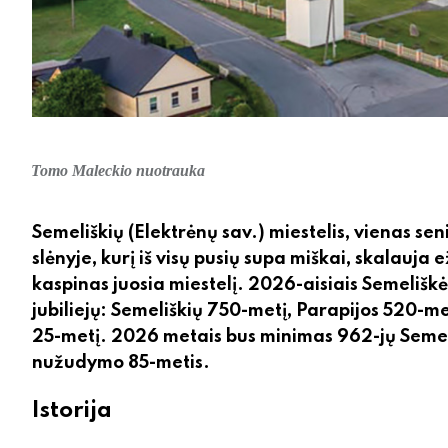
Tomo Maleckio nuotrauka
Semeliškių (Elektrėnų sav.) miestelis, vienas sen
slėnyje, kurį iš visų pusių supa miškai, skalauja
kaspinas juosia miestelį. 2026-aisiais Semelišk
jubiliejų: Semeliškių 750-metį, Parapijos 520-me
25-metį. 2026 metais bus minimas 962-jų Semeliš
nužudymo 85-metis.
Istorija