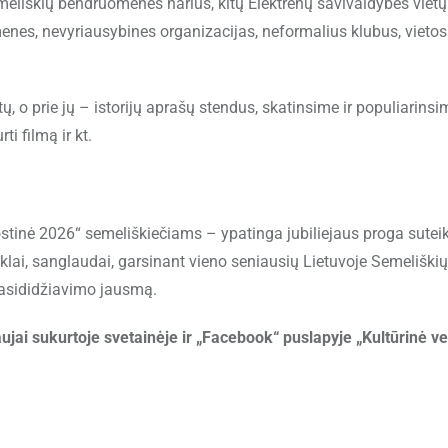
meliškių bendruomenės narius, kitų Elektrėnų savivaldybės vietų
omenes, nevyriausybines organizacijas, neformalius klubus, vietos
 o prie jų – istorijų aprašų stendus, skatinsime ir populiarinsi
i filmą ir kt.
ostinė 2026“ semeliškiečiams – ypatinga jubiliejaus proga sutei
veiklai, sanglaudai, garsinant vieno seniausių Lietuvoje Semeliškių
pasididžiavimo jausmą.
ai sukurtoje svetainėje ir „Facebook“ puslapyje „Kultūrinė ve