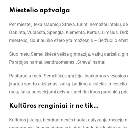
Miestelio apžvalga
Per miestelį teka sraunioji Strėva, turinti nemažai intakų, de
Dabinta, Vuolasta, Spengla, Kiementa, Kertus, Limšius. Didž
miestelio, šiauriau šio ežero yra mažesnis – Beržuolio ežer
Šiuo metu Semeliškėse veikia gimnazija, vaikų darželis, gim
Parapijos namai, bendruomenės „Strėva“ namai.
Pastaruoju metu Semeliškės gražėja, tvarkomos viešosios e
įkurtas sporto aikštynas, vaikų žaidimų aikštelės, miestelio 
metų laiku puoselėjami gėlynai, architektūros paminklų prie
Kultūros renginiai ir ne tik…
Kultūros įstaiga, bendruomenės nuolat dalyvauja mėgėjų m
programose, finansuojamose įvairių fondų bei Elektrėnų sa