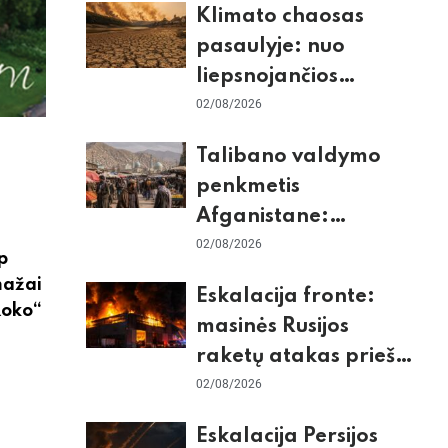
Klimato chaosas
tikrieji taikiniai
pasaulyje: nuo
liepsnojančios
Europos iki
02/08/2026
stingdančio
Talibano valdymo
Antarktidos
penkmetis
paradokso
Afganistane:
Briuselio vizito
02/08/2026
p
užkulisiai, gilus
mažai
Eskalacija fronte:
skurdas ir karinis
Roko“
masinės Rusijos
konfliktas su
raketų atakas prieš
Pakistanu
Kijevą, dronų smūgiai
02/08/2026
„Wildberries“ ir
Eskalacija Persijos
žiemos krizės grėsmė