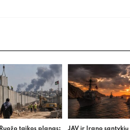
Ruožo taikos planas:
JAV ir Irano santykių