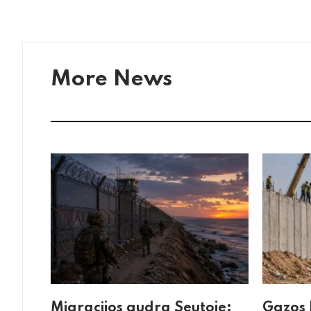
More News
Migracijos audra Seutoje:
Gazos 