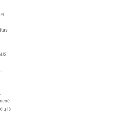
isą
itas
OGUS
s
,
menė,
čių iš