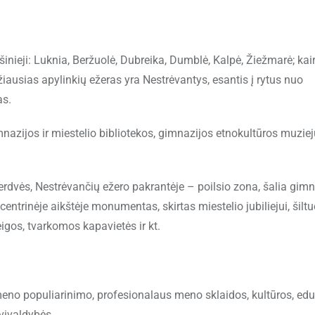
šinieji: Luknia, Beržuolė, Dubreika, Dumblė, Kalpė, Žiežmarė; kairi
iausias apylinkių ežeras yra Nestrėvantys, esantis į rytus nuo
as.
nazijos ir miestelio bibliotekos, gimnazijos etnokultūros muziej
rdvės, Nestrėvančių ežero pakrantėje – poilsio zona, šalia gimn
centrinėje aikštėje monumentas, skirtas miestelio jubiliejui, šiltu
igos, tvarkomos kapavietės ir kt.
eno populiarinimo, profesionalaus meno sklaidos, kultūros, edu
vivaldybės.