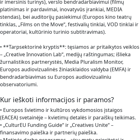
ir imersinis turinys), verslo bendradarbiavimui (filmų
platinimas ir pardavimai, inovatyvūs įrankiai, MEDIA
stendas), bei auditorijų pasiekimui (Europos kino teatrų
tinklas, „Films on the Move“, festivalių tinklai, VOD tinklai ir
operatoriai, kultūrinio turinio subtitravimas).
• **Tarpsektorinė kryptis**: tęsiamos ar pritaikytos veiklos
– „Creative Innovation Lab“, medijų raštingumas; išlieka
žurnalistikos partnerystės, Media Pluralism Monitor,
Europos audiovizualinės žiniasklaidos valdyba (EMFA) ir
bendradarbiavimas su Europos audiovizualiniu
observatoriumi.
Kur ieškoti informacijos ir paramos?
• Europos švietimo ir kultūros vykdomosios įstaigos
(EACEA) svetainėje – kvietimų detalės ir paraiškų teikimas.
• „CulturEU Funding Guide“ ir „Creatives Unite“ –
finansavimo paieška ir partnerių paieška.
• Metinės darbo programos – visų metų prioritetai ir