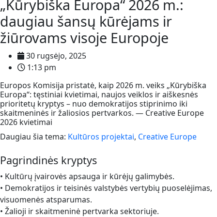
„Kūrybiška Europa“ 2026 m.:
daugiau šansų kūrėjams ir
žiūrovams visoje Europoje
30 rugsėjo, 2025
1:13 pm
Europos Komisija pristatė, kaip 2026 m. veiks „Kūrybiška
Europa“: tęstiniai kvietimai, naujos veiklos ir aiškesnės
prioritetų kryptys – nuo demokratijos stiprinimo iki
skaitmeninės ir žaliosios pertvarkos. — Creative Europe
2026 kvietimai
Daugiau šia tema:
Kultūros projektai
,
Creative Europe
Pagrindinės kryptys
• Kultūrų įvairovės apsauga ir kūrėjų galimybės.
• Demokratijos ir teisinės valstybės vertybių puoselėjimas,
visuomenės atsparumas.
• Žalioji ir skaitmeninė pertvarka sektoriuje.