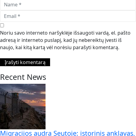
Noriu savo interneto naršyklėje išsaugoti vardą, el. pašto
adresą ir interneto puslapį, kad jų nebereiktų įvesti iš
naujo, kai kitą kartą vėl norėsiu parašyti komentarą.
Recent News
Migracijos audra Seutoje: istorinis anklavas,