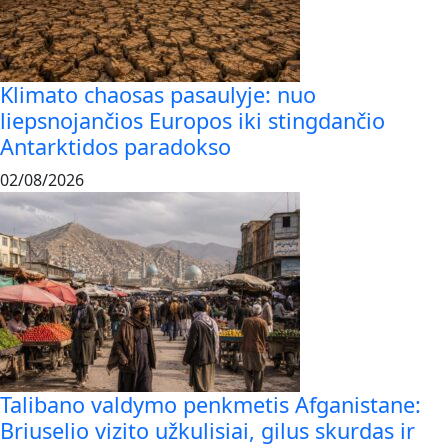
Klimato chaosas pasaulyje: nuo
liepsnojančios Europos iki stingdančio
Antarktidos paradokso
02/08/2026
Talibano valdymo penkmetis Afganistane:
Briuselio vizito užkulisiai, gilus skurdas ir