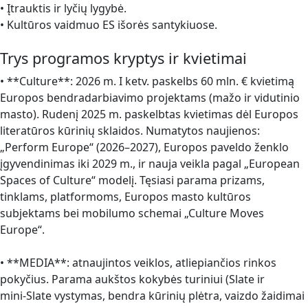
• Įtrauktis ir lyčių lygybė.
• Kultūros vaidmuo ES išorės santykiuose.
Trys programos kryptys ir kvietimai
• **Culture**: 2026 m. I ketv. paskelbs 60 mln. € kvietimą
Europos bendradarbiavimo projektams (mažo ir vidutinio
masto). Rudenį 2025 m. paskelbtas kvietimas dėl Europos
literatūros kūrinių sklaidos. Numatytos naujienos:
„Perform Europe“ (2026–2027), Europos paveldo ženklo
įgyvendinimas iki 2029 m., ir nauja veikla pagal „European
Spaces of Culture“ modelį. Tęsiasi parama prizams,
tinklams, platformoms, Europos masto kultūros
subjektams bei mobilumo schemai „Culture Moves
Europe“.
• **MEDIA**: atnaujintos veiklos, atliepiančios rinkos
pokyčius. Parama aukštos kokybės turiniui (Slate ir
mini‑Slate vystymas, bendra kūrinių plėtra, vaizdo žaidimai