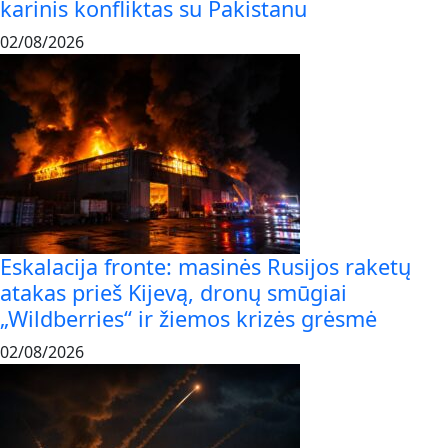
karinis konfliktas su Pakistanu
02/08/2026
Eskalacija fronte: masinės Rusijos raketų
atakas prieš Kijevą, dronų smūgiai
„Wildberries“ ir žiemos krizės grėsmė
02/08/2026