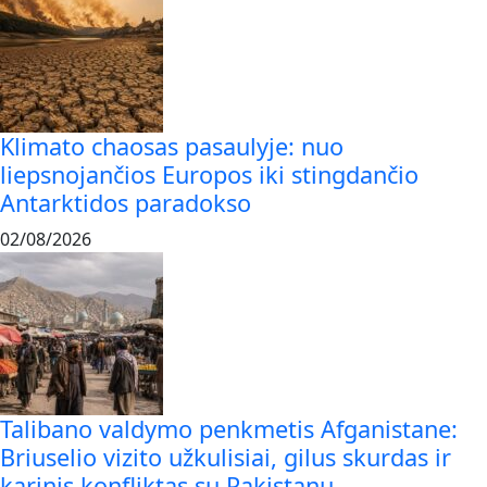
Klimato chaosas pasaulyje: nuo
liepsnojančios Europos iki stingdančio
Antarktidos paradokso
02/08/2026
Talibano valdymo penkmetis Afganistane:
Briuselio vizito užkulisiai, gilus skurdas ir
karinis konfliktas su Pakistanu