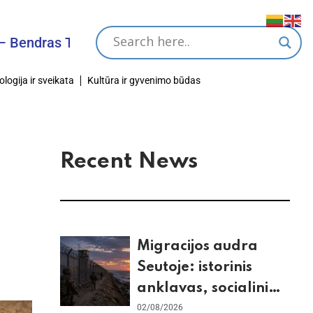
as Tikslas
ologija ir sveikata
Kultūra ir gyvenimo būdas
Recent News
Migracijos audra
Seutoje: istorinis
anklavas, socialiniai
tinklai ir ES skilimas
02/08/2026