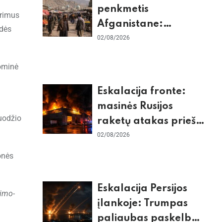
penkmetis
yrimus
Afganistane:
idės
Briuselio vizito
02/08/2026
užkulisiai, gilus
nominė
skurdas ir karinis
konfliktas su
Eskalacija fronte:
Pakistanu
masinės Rusijos
uodžio
raketų atakas prieš
Kijevą, dronų smūgiai
02/08/2026
„Wildberries“ ir
onės
žiemos krizės grėsmė
Eskalacija Persijos
nimo-
įlankoje: Trumpas
paliaubas paskelbė