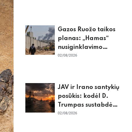
dėl Šengeno zonos
Gazos Ruožo taikos
planas: „Hamas“
nusiginklavimo
sąlygos, Izraelio
02/08/2026
skepticizmas ir ES
nerimas dėl sienos
JAV ir Irano santykių
posūkis: kodėl D.
Trumpas sustabdė
smūgius ir kuo
02/08/2026
rizikuoja pasaulio
ekonomika