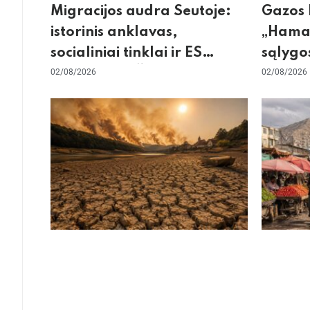
Migracijos audra Seutoje:
Gazos 
istorinis anklavas,
„Hamas
socialiniai tinklai ir ES
sąlygos
skilimas dėl Šengeno zonos
02/08/2026
skepti
02/08/2026
dėl sie