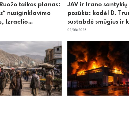
Ruožo taikos planas:
JAV ir Irano santykių
“ nusiginklavimo
posūkis: kodėl D. Tr
, Izraelio
sustabdė smūgius ir 
cizmas ir ES nerimas
rizikuoja pasaulio
02/08/2026
nos
ekonomika