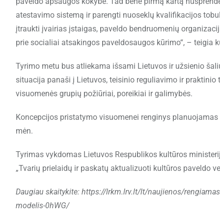
paveldo apsaugos kokybe. Tad bene pirmą kartą nusprendėm
atestavimo sistemą ir parengti nuoseklų kvalifikacijos tobul
įtraukti įvairias įstaigas, paveldo bendruomenių organizacija
prie socialiai atsakingos paveldosaugos kūrimo“, – teigia ku
Tyrimo metu bus atliekama išsami Lietuvos ir užsienio šali
situacija panaši į Lietuvos, teisinio reguliavimo ir praktinio
visuomenės grupių požiūriai, poreikiai ir galimybės.
Koncepcijos pristatymo visuomenei renginys planuojamas l
mėn.
Tyrimas vykdomas Lietuvos Respublikos kultūros ministeri
„Tvarių prielaidų ir paskatų aktualizuoti kultūros paveldo 
Daugiau skaitykite: https://lrkm.lrv.lt/lt/naujienos/rengiam
modelis-0hWG/