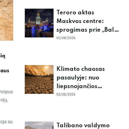
Teroro aktas
Maskvos centre:
sprogimas prie „Balzi
Rossi“ restorano,
02/08/2026
mirtininkės apgulė ir
tikrieji taikiniai
šią
Klimato chaosas
iaus
pasaulyje: nuo
liepsnojančios
incipus
Europos iki
02/08/2026
ojų,
stingdančio
Antarktidos
paradokso
uoja su
Talibano valdymo