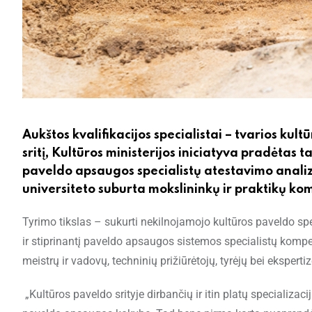
Aukštos kvalifikacijos specialistai – tvarios kul
sritį, Kultūros ministerijos iniciatyva pradėtas
paveldo apsaugos specialistų atestavimo analiz
universiteto suburta mokslininkų ir praktikų k
Tyrimo tikslas – sukurti nekilnojamojo kultūros paveldo spe
ir stiprinantį paveldo apsaugos sistemos specialistų komp
meistrų ir vadovų, techninių prižiūrėtojų, tyrėjų bei ekspertiz
„Kultūros paveldo srityje dirbančių ir itin platų specializa