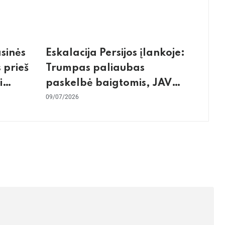
asinės
Eskalacija Persijos įlankoje:
 prieš
Trumpas paliaubas
i
paskelbė baigtomis, JAV
os
sunaikino 90 karinių taikinių
09/07/2026
Irane