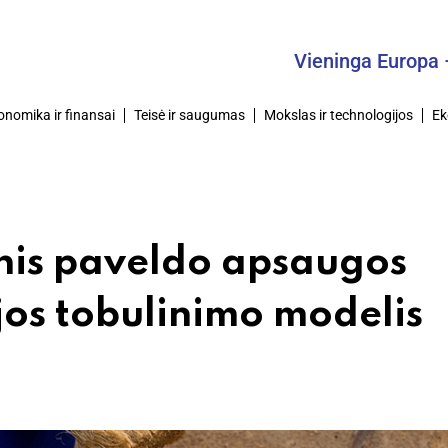
Vieninga Europa – Bendr
onomika ir finansai
Teisė ir saugumas
Mokslas ir technologijos
Ek
nis paveldo apsaugos
ijos tobulinimo modelis