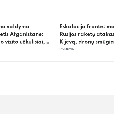
no valdymo
Eskalacija fronte: m
tis Afganistane:
Rusijos raketų atakas
io vizito užkulisiai,
Kijevą, dronų smūgia
kurdas ir karinis
„Wildberries“ ir žiem
02/08/2026
tas su Pakistanu
krizės grėsmė