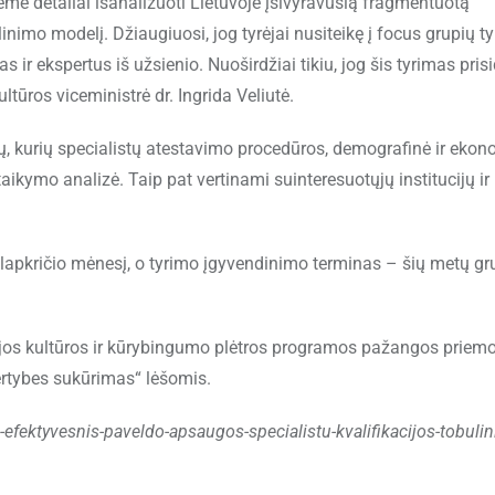
e detaliai išanalizuoti Lietuvoje įsivyravusią fragmentuotą
inimo modelį. Džiaugiuosi, jog tyrėjai nusiteikę į focus grupių t
s ir ekspertus iš užsienio. Nuoširdžiai tikiu, jog šis tyrimas pris
ltūros viceministrė dr. Ingrida Veliutė.
ų, kurių specialistų atestavimo procedūros, demografinė ir eko
 taikymo analizė. Taip pat vertinami suinteresuotųjų institucijų ir
apkričio mėnesį, o tyrimo įgyvendinimo terminas – šių metų gr
jos kultūros ir kūrybingumo plėtros programos pažangos priem
vertybes sukūrimas“ lėšomis.
as-efektyvesnis-paveldo-apsaugos-specialistu-kvalifikacijos-tobuli