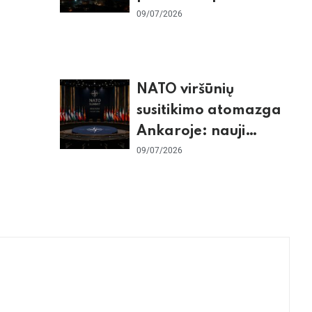
baigtomis, JAV
09/07/2026
sunaikino 90 karinių
taikinių Irane
NATO viršūnių
susitikimo atomazga
Ankaroje: nauji
įsipareigojimai
09/07/2026
Ukrainai ir D. Trumpo
grasinimai Ispanijai