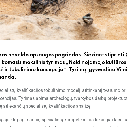
tūros paveldo apsaugos pagrindas. Siekiant stiprinti 
 taikomasis mokslinis tyrimas „Nekilnojamojo kultūros
ė ir tobulinimo koncepcija“. Tyrimą įgyvendina Viln
omanda.
cialistų kvalifikacijos tobulinimo modelį, atitinkantį tvarumo pr
etencijas. Tyrimas apima archeologų, tvarkybos darbų projektuot
ę atliekančių specialistų kvalifikacijos analizę.
cijų spektrą apimančių specialistų kompetencijos tiesiogiai koreli