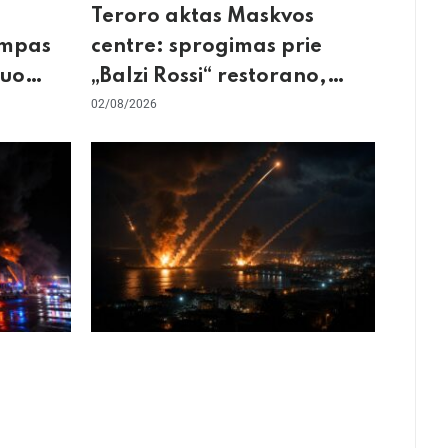
Teroro aktas Maskvos
umpas
centre: sprogimas prie
kuo
„Balzi Rossi“ restorano,
mirtininkės apgulė ir tikrieji
02/08/2026
taikiniai