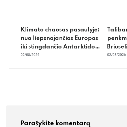
Klimato chaosas pasaulyje:
Taliba
nuo liepsnojančios Europos
penkme
iki stingdančio Antarktidos
Briusel
paradokso
02/08/2026
gilus s
02/08/2026
konflik
Parašykite komentarą