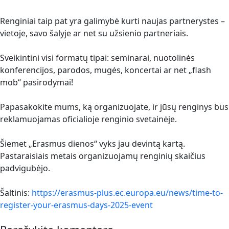
Renginiai taip pat yra galimybė kurti naujas partnerystes –
vietoje, savo šalyje ar net su užsienio partneriais.
Sveikintini visi formatų tipai: seminarai, nuotolinės
konferencijos, parodos, mugės, koncertai ar net „flash
mob“ pasirodymai!
Papasakokite mums, ką organizuojate, ir jūsų renginys bus
reklamuojamas oficialioje renginio svetainėje.
Šiemet „Erasmus dienos“ vyks jau devintą kartą.
Pastaraisiais metais organizuojamų renginių skaičius
padvigubėjo.
Šaltinis:
https://erasmus-plus.ec.europa.eu/news/time-to-
register-your-erasmus-days-2025-event