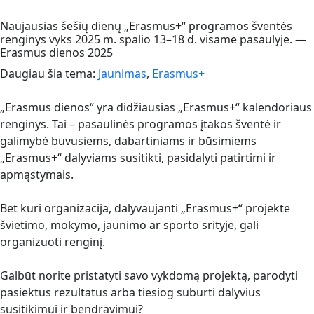
Naujausias šešių dienų „Erasmus+“ programos šventės
renginys vyks 2025 m. spalio 13–18 d. visame pasaulyje. —
Erasmus dienos 2025
Daugiau šia tema:
Jaunimas
,
Erasmus+
„Erasmus dienos“ yra didžiausias „Erasmus+“ kalendoriaus
renginys. Tai – pasaulinės programos įtakos šventė ir
galimybė buvusiems, dabartiniams ir būsimiems
„Erasmus+“ dalyviams susitikti, pasidalyti patirtimi ir
apmąstymais.
Bet kuri organizacija, dalyvaujanti „Erasmus+“ projekte
švietimo, mokymo, jaunimo ar sporto srityje, gali
organizuoti renginį.
Galbūt norite pristatyti savo vykdomą projektą, parodyti
pasiektus rezultatus arba tiesiog suburti dalyvius
susitikimui ir bendravimui?