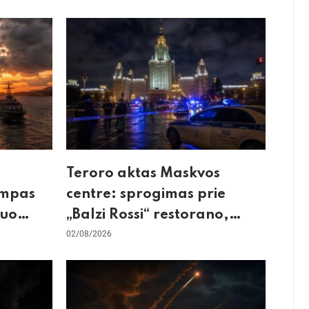
Teroro aktas Maskvos
umpas
centre: sprogimas prie
kuo
„Balzi Rossi“ restorano,
mirtininkės apgulė ir tikrieji
02/08/2026
taikiniai