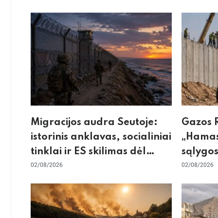
Migracijos audra Seutoje:
Gazos R
istorinis anklavas, socialiniai
„Hamas
tinklai ir ES skilimas dėl
sąlygos
Šengeno zonos
02/08/2026
skeptic
02/08/2026
dėl sie