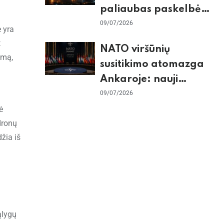
paliaubas paskelbė
baigtomis, JAV
09/07/2026
 yra
sunaikino 90 karinių
t
NATO viršūnių
taikinių Irane
imą,
susitikimo atomazga
Ankaroje: nauji
įsipareigojimai
09/07/2026
Ukrainai ir D. Trumpo
ė
dronų
grasinimai Ispanijai
žia iš
ąlygų