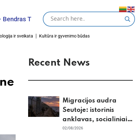
as Tikslas
ologija ir sveikata
Kultūra ir gyvenimo būdas
Recent News
one
Migracijos audra
Seutoje: istorinis
anklavas, socialiniai
tinklai ir ES skilimas
02/08/2026
dėl Šengeno zonos