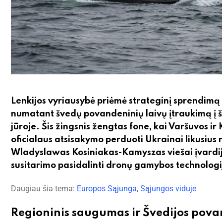
Lenkijos vyriausybė priėmė strateginį sprendimą
numatant švedų povandeninių laivų įtraukimą į ša
jūroje. Šis žingsnis žengtas fone, kai Varšuvos ir
oficialaus atsisakymo perduoti Ukrainai likusius
Wladyslawas Kosiniakas-Kamyszas viešai įvardijo
susitarimo pasidalinti dronų gamybos technologi
Daugiau šia tema:
Europos Sąjunga
,
Sąjungos viduje
Regioninis saugumas ir Švedijos pova