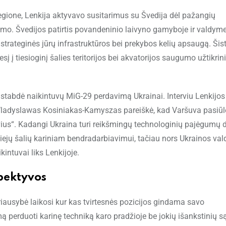
ione, Lenkija aktyvavo susitarimus su Švedija dėl pažangių
mo. Švedijos patirtis povandeninio laivyno gamyboje ir valdyme
o strateginės jūrų infrastruktūros bei prekybos kelių apsaugą. Šis
 į tiesioginį šalies teritorijos bei akvatorijos saugumo užtikrin
ustabdė naikintuvų MiG-29 perdavimą Ukrainai. Interviu Lenkijos
 Wladyslawas Kosiniakas-Kamyszas pareiškė, kad Varšuva pasiūl
aivius“. Kadangi Ukraina turi reikšmingų technologinių pajėgumų 
ejų šalių kariniam bendradarbiavimui, tačiau nors Ukrainos vald
kintuvai liks Lenkijoje.
pektyvos
riausybė laikosi kur kas tvirtesnės pozicijos gindama savo
ą perduoti karinę techniką karo pradžioje be jokių išankstinių s