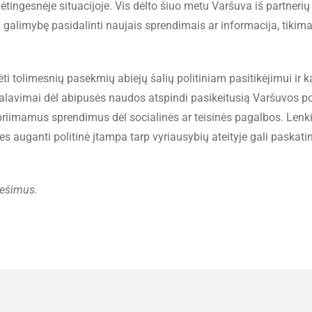
tingesnėje situacijoje. Vis dėlto šiuo metu Varšuva iš partnerių t
 galimybę pasidalinti naujais sprendimais ar informacija, tikima
ėti tolimesnių pasekmių abiejų šalių politiniam pasitikėjimui ir k
kalavimai dėl abipusės naudos atspindi pasikeitusią Varšuvos po
uje priimamus sprendimus dėl socialinės ar teisinės pagalbos. Lenki
es auganti politinė įtampa tarp vyriausybių ateityje gali paskatin
nešimus.