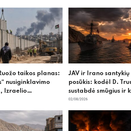
uožo taikos planas:
JAV ir Irano santykių
“ nusiginklavimo
posūkis: kodėl D. Tr
, Izraelio
sustabdė smūgius ir 
izmas ir ES nerimas
rizikuoja pasaulio
02/08/2026
nos
ekonomika