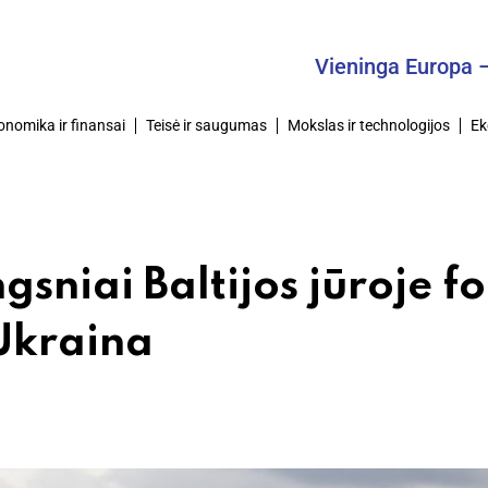
Vieninga Europa – Bendr
onomika ir finansai
Teisė ir saugumas
Mokslas ir technologijos
Ek
ngsniai Baltijos jūroje f
 Ukraina