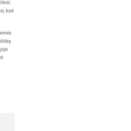
ikisi
si, kad
arinės
litiką
joje
ti