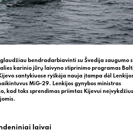
 glaudžiau bendradarbiavinti su Švedija saugumo sr
lies karinio jūrų laivyno stiprinimo programas Balt
 Kijevo santykiuose ryškėja nauja įtampa dėl Lenkijo
 naikintuvus MiG-29. Lenkijos gynybos ministras
, kad toks sprendimas priimtas Kijevui neįvykdžiu
jomis.
ndeniniai laivai