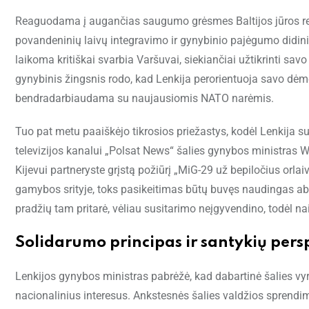
Reaguodama į augančias saugumo grėsmes Baltijos jūros reg
povandeninių laivų integravimo ir gynybinio pajėgumo didini
laikoma kritiškai svarbia Varšuvai, siekiančiai užtikrinti sav
gynybinis žingsnis rodo, kad Lenkija perorientuoja savo dėmesį
bendradarbiaudama su naujausiomis NATO narėmis.
Tuo pat metu paaiškėjo tikrosios priežastys, kodėl Lenkija s
televizijos kanalui „Polsat News“ šalies gynybos ministras
Kijevui partneryste grįstą požiūrį „MiG-29 už bepiločius orl
gamybos srityje, toks pasikeitimas būtų buvęs naudingas abi
pradžių tam pritarė, vėliau susitarimo neįgyvendino, todėl nai
Solidarumo principas ir santykių pers
Lenkijos gynybos ministras pabrėžė, kad dabartinė šalies vy
nacionalinius interesus. Ankstesnės šalies valdžios sprendim