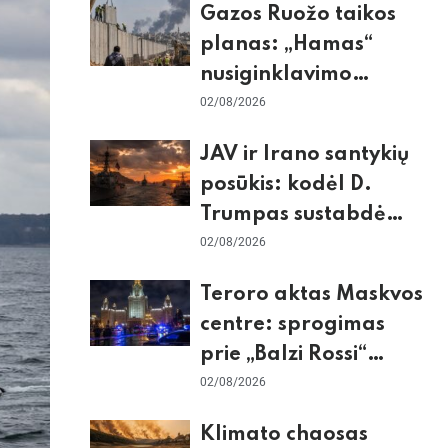
Gazos Ruožo taikos
planas: „Hamas“
nusiginklavimo
sąlygos, Izraelio
02/08/2026
skepticizmas ir ES
JAV ir Irano santykių
nerimas dėl sienos
posūkis: kodėl D.
Trumpas sustabdė
smūgius ir kuo
02/08/2026
rizikuoja pasaulio
Teroro aktas Maskvos
ekonomika
centre: sprogimas
prie „Balzi Rossi“
restorano,
02/08/2026
mirtininkės apgulė ir
Klimato chaosas
tikrieji taikiniai