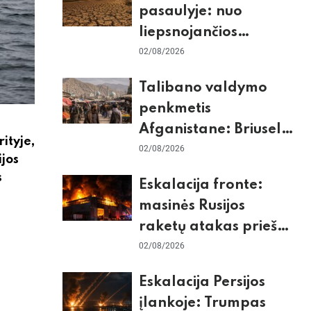
pasaulyje: nuo
liepsnojančios
Europos iki
02/08/2026
stingdančio
Talibano valdymo
Antarktidos
penkmetis
paradokso
Afganistane: Briuselio
ityje,
vizito užkulisiai, gilus
02/08/2026
ijos
skurdas ir karinis
s
Eskalacija fronte:
konfliktas su
masinės Rusijos
Pakistanu
s
raketų atakas prieš
Kijevą, dronų smūgiai
02/08/2026
„Wildberries“ ir
Eskalacija Persijos
žiemos krizės grėsmė
įlankoje: Trumpas