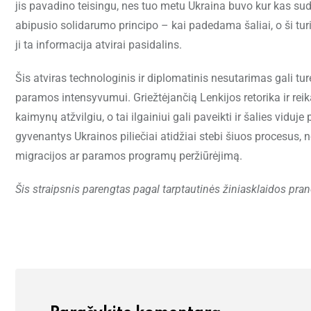
jis pavadino teisingu, nes tuo metu Ukraina buvo kur kas sudė
abipusio solidarumo principo – kai padedama šaliai, o ši turi
ji ta informacija atvirai pasidalins.
Šis atviras technologinis ir diplomatinis nesutarimas gali tur
paramos intensyvumui. Griežtėjančią Lenkijos retorika ir rei
kaimynų atžvilgiu, o tai ilgainiui gali paveikti ir šalies vid
gyvenantys Ukrainos piliečiai atidžiai stebi šiuos procesus, n
migracijos ar paramos programų peržiūrėjimą.
Šis straipsnis parengtas pagal tarptautinės žiniasklaidos pra