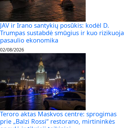
JAV ir Irano santykių posūkis: kodėl D.
Trumpas sustabdė smūgius ir kuo rizikuoja
pasaulio ekonomika
02/08/2026
Teroro aktas Maskvos centre: sprogimas
prie „Balzi Rossi“ restorano, mirtininkės