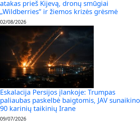
atakas prieš Kijevą, dronų smūgiai
„Wildberries“ ir žiemos krizės grėsmė
02/08/2026
Eskalacija Persijos įlankoje: Trumpas
paliaubas paskelbė baigtomis, JAV sunaikino
90 karinių taikinių Irane
09/07/2026