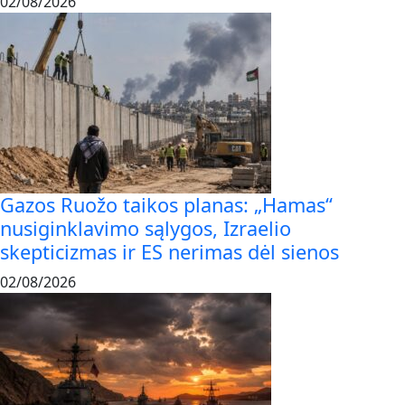
02/08/2026
Gazos Ruožo taikos planas: „Hamas“
nusiginklavimo sąlygos, Izraelio
skepticizmas ir ES nerimas dėl sienos
02/08/2026