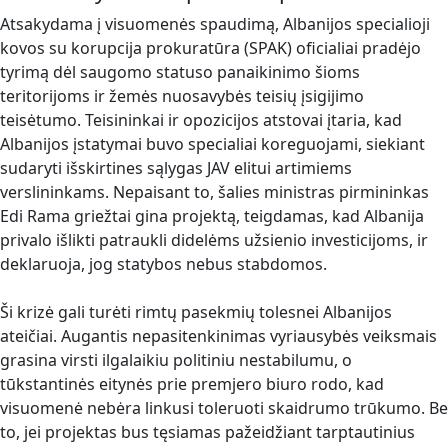
Atsakydama į visuomenės spaudimą, Albanijos specialioji
kovos su korupcija prokuratūra (SPAK) oficialiai pradėjo
tyrimą dėl saugomo statuso panaikinimo šioms
teritorijoms ir žemės nuosavybės teisių įsigijimo
teisėtumo. Teisininkai ir opozicijos atstovai įtaria, kad
Albanijos įstatymai buvo specialiai koreguojami, siekiant
sudaryti išskirtines sąlygas JAV elitui artimiems
verslininkams. Nepaisant to, šalies ministras pirmininkas
Edi Rama griežtai gina projektą, teigdamas, kad Albanija
privalo išlikti patraukli didelėms užsienio investicijoms, ir
deklaruoja, jog statybos nebus stabdomos.
Ši krizė gali turėti rimtų pasekmių tolesnei Albanijos
ateičiai. Augantis nepasitenkinimas vyriausybės veiksmais
grasina virsti ilgalaikiu politiniu nestabilumu, o
tūkstantinės eitynės prie premjero biuro rodo, kad
visuomenė nebėra linkusi toleruoti skaidrumo trūkumo. Be
to, jei projektas bus tęsiamas pažeidžiant tarptautinius