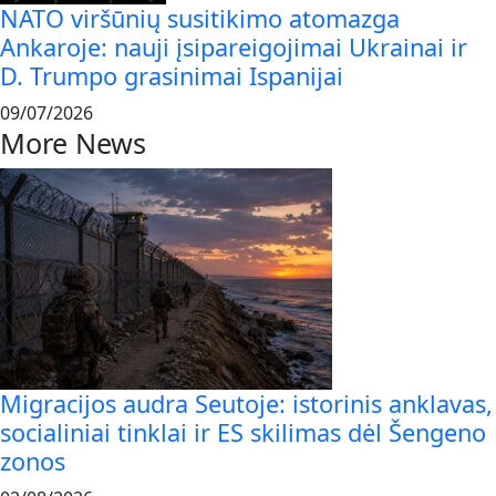
NATO viršūnių susitikimo atomazga
Ankaroje: nauji įsipareigojimai Ukrainai ir
D. Trumpo grasinimai Ispanijai
09/07/2026
More News
Migracijos audra Seutoje: istorinis anklavas,
socialiniai tinklai ir ES skilimas dėl Šengeno
zonos