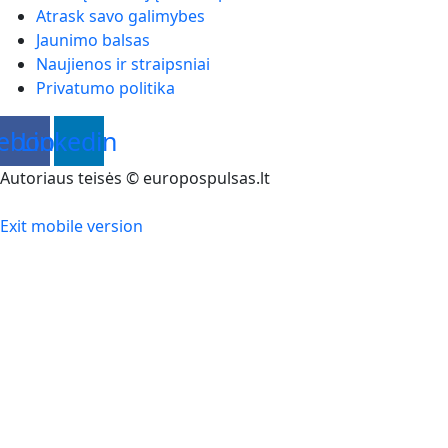
Atrask savo galimybes
Jaunimo balsas
Naujienos ir straipsniai
Privatumo politika
ebook
Linkedin
Autoriaus teisės © europospulsas.lt
Exit mobile version