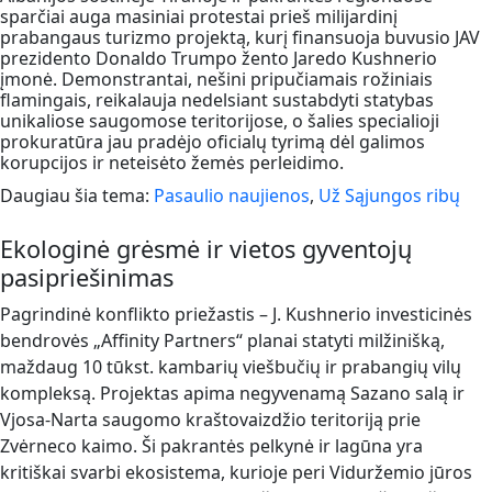
sparčiai auga masiniai protestai prieš milijardinį
prabangaus turizmo projektą, kurį finansuoja buvusio JAV
prezidento Donaldo Trumpo žento Jaredo Kushnerio
įmonė. Demonstrantai, nešini pripučiamais rožiniais
flamingais, reikalauja nedelsiant sustabdyti statybas
unikaliose saugomose teritorijose, o šalies specialioji
prokuratūra jau pradėjo oficialų tyrimą dėl galimos
korupcijos ir neteisėto žemės perleidimo.
Daugiau šia tema:
Pasaulio naujienos
,
Už Sąjungos ribų
Ekologinė grėsmė ir vietos gyventojų
pasipriešinimas
Pagrindinė konflikto priežastis – J. Kushnerio investicinės
bendrovės „Affinity Partners“ planai statyti milžinišką,
maždaug 10 tūkst. kambarių viešbučių ir prabangių vilų
kompleksą. Projektas apima negyvenamą Sazano salą ir
Vjosa-Narta saugomo kraštovaizdžio teritoriją prie
Zvėrneco kaimo. Ši pakrantės pelkynė ir lagūna yra
kritiškai svarbi ekosistema, kurioje peri Viduržemio jūros