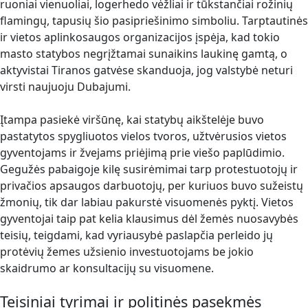
ruoniai vienuoliai, logerhedo vėžliai ir tūkstančiai rožinių
flamingų, tapusių šio pasipriešinimo simboliu. Tarptautinės
ir vietos aplinkosaugos organizacijos įspėja, kad tokio
masto statybos negrįžtamai sunaikins laukinę gamtą, o
aktyvistai Tiranos gatvėse skanduoja, jog valstybė neturi
virsti naujuoju Dubajumi.
Įtampa pasiekė viršūnę, kai statybų aikštelėje buvo
pastatytos spygliuotos vielos tvoros, užtvėrusios vietos
gyventojams ir žvejams priėjimą prie viešo paplūdimio.
Gegužės pabaigoje kilę susirėmimai tarp protestuotojų ir
privačios apsaugos darbuotojų, per kuriuos buvo sužeistų
žmonių, tik dar labiau pakurstė visuomenės pyktį. Vietos
gyventojai taip pat kelia klausimus dėl žemės nuosavybės
teisių, teigdami, kad vyriausybė paslapčia perleido jų
protėvių žemes užsienio investuotojams be jokio
skaidrumo ar konsultacijų su visuomene.
Teisiniai tyrimai ir politinės pasekmės