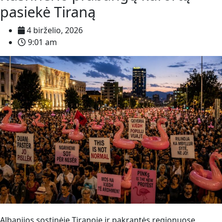
pasiekė Tiraną
4 birželio, 2026
9:01 am
Albanijos sostinėje Tiranoje ir pakrantės regionuose