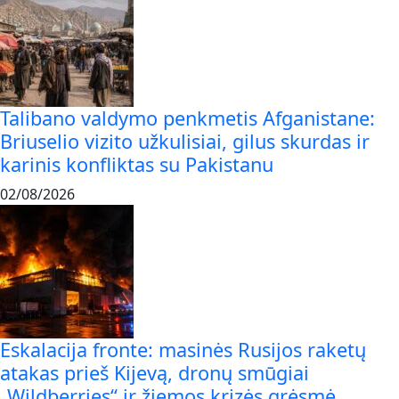
Talibano valdymo penkmetis Afganistane:
Briuselio vizito užkulisiai, gilus skurdas ir
karinis konfliktas su Pakistanu
02/08/2026
Eskalacija fronte: masinės Rusijos raketų
atakas prieš Kijevą, dronų smūgiai
„Wildberries“ ir žiemos krizės grėsmė